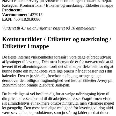
Navn:
Etiketter Avery pil 39x9mm neon orange 21stk/ark 3ark/pak
Kategori:
Kontorartikler / Etiketter og mærkning / Etiketter i mappe
Producent:
Varenummer:
1427915
EAN:
4004182030080
Vurderet til
4.7
ud af 5 stjerner baseret på
16
anmeldelser
Kontorartikler / Etiketter og mærkning /
Etiketter i mappe
De fleste internet virksomheder foreslår i vore dage et bredt udvalg
af løsninger til levering. Den mest benyttede er for nærværende at få
leveret til et afhentningssted, fordi det så er super fleksibelt for dig at
kunne hente din nyindkøbte vare lige præcis når det passer ind i din
kalender. Den er jo virkelig fremkommelig, og mange gange
derudover den billigste fragtmulighed ved køb af Etiketter Avery pil
39x9mm neon orange 21stk/ark 3ark/pak.
Du burde lige så vel beslutte dig for at vælge udbringning hjem til
din privatadresse eller ud til dit arbejdes adresse. Fragtformen viser
sig almindeligvis et hak mere omkostningsfuld, men ydermere meget
let gængelig. Den mest betalelige mulighed for levering vil dog altid
være selv at hente produkterne, som jo står og falder med at du er