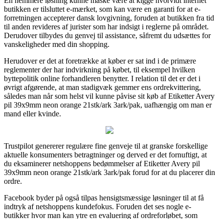
En nemmere løsning kunne måske være at kigge hvorvidt internet
butikken er tilsluttet e-mærket, som kan være en garanti for at e-
forretningen accepterer dansk lovgivning, foruden at butikken fra tid
til anden revideres af jurister som har indsigt i reglerne på området.
Derudover tilbydes du genvej til assistance, såfremt du udsættes for
vanskeligheder med din shopping.
Herudover er det at foretrække at køber er sat ind i de primære
reglementer der har indvirkning på købet, til eksempel hvilken
byttepolitik online forhandleren benytter. I relation til det er det i
øvrigt afgørende, at man stadigvæk gemmer ens ordrekvittering,
således man når som helst vil kunne påvise sit køb af Etiketter Avery
pil 39x9mm neon orange 21stk/ark 3ark/pak, uafhængig om man er
mand eller kvinde.
Trustpilot genererer regulære fine genveje til at granske forskellige
aktuelle konsumenters betragtninger og derved er det fornuftigt, at
du eksaminerer netshoppens bedømmelser af Etiketter Avery pil
39x9mm neon orange 21stk/ark 3ark/pak forud for at du placerer din
ordre.
Facebook byder på også tilpas hensigtsmæssige løsninger til at få
indtryk af netshoppens kundefokus. Foruden det ses nogle e-
butikker hvor man kan ytre en evaluering af ordreforløbet, som