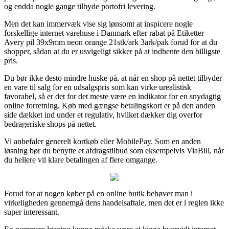
og endda nogle gange tilbyde portofri levering.
Men det kan immervæk vise sig lønsomt at inspicere nogle
forskellige internet varehuse i Danmark efter rabat på Etiketter
Avery pil 39x9mm neon orange 21stk/ark 3ark/pak forud for at du
shopper, sådan at du er usvigeligt sikker på at indhente den billigste
pris.
Du bør ikke desto mindre huske på, at når en shop på nettet tilbyder
en vare til salg for en udsalgspris som kan virke urealistisk
favorabel, så er det for det meste være en indikator for en snydagtig
online forretning. Køb med gængse betalingskort er på den anden
side dækket ind under et regulativ, hvilket dækker dig overfor
bedrageriske shops på nettet.
Vi anbefaler generelt kortkøb eller MobilePay. Som en anden
løsning bør du benytte et afdragstilbud som eksempelvis ViaBill, når
du hellere vil klare betalingen af flere omgange.
Forud for at nogen køber på en online butik behøver man i
virkeligheden gennemgå dens handelsaftale, men det er i reglen ikke
super interessant.