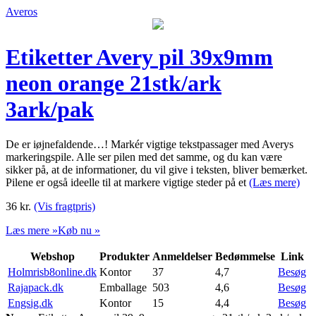
Averos
Etiketter Avery pil 39x9mm
neon orange 21stk/ark
3ark/pak
De er iøjnefaldende…! Markér vigtige tekstpassager med Averys
markeringspile. Alle ser pilen med det samme, og du kan være
sikker på, at de informationer, du vil give i teksten, bliver bemærket.
Pilene er også ideelle til at markere vigtige steder på et
(Læs mere)
36
kr.
(Vis fragtpris)
Læs mere »
Køb nu »
Webshop
Produkter
Anmeldelser
Bedømmelse
Link
Holmrisb8online.dk
Kontor
37
4,7
Besøg
Rajapack.dk
Emballage
503
4,6
Besøg
Engsig.dk
Kontor
15
4,4
Besøg