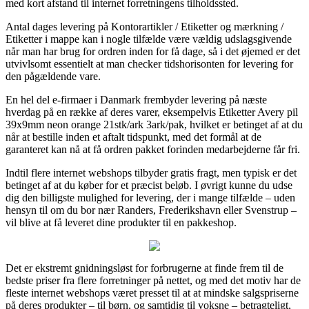
med kort afstand til internet forretningens tilholdssted.
Antal dages levering på Kontorartikler / Etiketter og mærkning /
Etiketter i mappe kan i nogle tilfælde være vældig udslagsgivende
når man har brug for ordren inden for få dage, så i det øjemed er det
utvivlsomt essentielt at man checker tidshorisonten for levering for
den pågældende vare.
En hel del e-firmaer i Danmark frembyder levering på næste
hverdag på en række af deres varer, eksempelvis Etiketter Avery pil
39x9mm neon orange 21stk/ark 3ark/pak, hvilket er betinget af at du
når at bestille inden et aftalt tidspunkt, med det formål at de
garanteret kan nå at få ordren pakket forinden medarbejderne får fri.
Indtil flere internet webshops tilbyder gratis fragt, men typisk er det
betinget af at du køber for et præcist beløb. I øvrigt kunne du udse
dig den billigste mulighed for levering, der i mange tilfælde – uden
hensyn til om du bor nær Randers, Frederikshavn eller Svenstrup –
vil blive at få leveret dine produkter til en pakkeshop.
Det er ekstremt gnidningsløst for forbrugerne at finde frem til de
bedste priser fra flere forretninger på nettet, og med det motiv har de
fleste internet webshops været presset til at at mindske salgspriserne
på deres produkter – til børn, og samtidig til voksne – betragteligt,