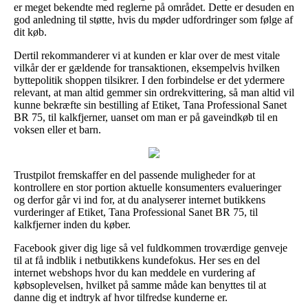
er meget bekendte med reglerne på området. Dette er desuden en
god anledning til støtte, hvis du møder udfordringer som følge af
dit køb.
Dertil rekommanderer vi at kunden er klar over de mest vitale
vilkår der er gældende for transaktionen, eksempelvis hvilken
byttepolitik shoppen tilsikrer. I den forbindelse er det ydermere
relevant, at man altid gemmer sin ordrekvittering, så man altid vil
kunne bekræfte sin bestilling af Etiket, Tana Professional Sanet
BR 75, til kalkfjerner, uanset om man er på gaveindkøb til en
voksen eller et barn.
Trustpilot fremskaffer en del passende muligheder for at
kontrollere en stor portion aktuelle konsumenters evalueringer
og derfor går vi ind for, at du analyserer internet butikkens
vurderinger af Etiket, Tana Professional Sanet BR 75, til
kalkfjerner inden du køber.
Facebook giver dig lige så vel fuldkommen troværdige genveje
til at få indblik i netbutikkens kundefokus. Her ses en del
internet webshops hvor du kan meddele en vurdering af
købsoplevelsen, hvilket på samme måde kan benyttes til at
danne dig et indtryk af hvor tilfredse kunderne er.