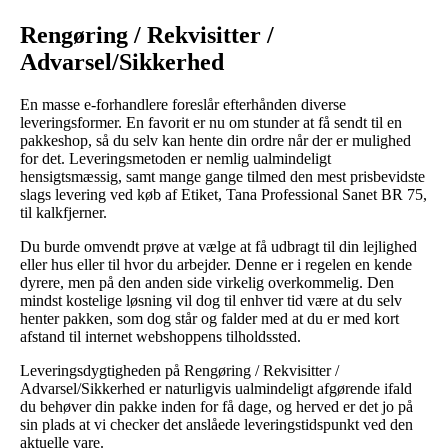
Rengøring / Rekvisitter /
Advarsel/Sikkerhed
En masse e-forhandlere foreslår efterhånden diverse
leveringsformer. En favorit er nu om stunder at få sendt til en
pakkeshop, så du selv kan hente din ordre når der er mulighed
for det. Leveringsmetoden er nemlig ualmindeligt
hensigtsmæssig, samt mange gange tilmed den mest prisbevidste
slags levering ved køb af Etiket, Tana Professional Sanet BR 75,
til kalkfjerner.
Du burde omvendt prøve at vælge at få udbragt til din lejlighed
eller hus eller til hvor du arbejder. Denne er i regelen en kende
dyrere, men på den anden side virkelig overkommelig. Den
mindst kostelige løsning vil dog til enhver tid være at du selv
henter pakken, som dog står og falder med at du er med kort
afstand til internet webshoppens tilholdssted.
Leveringsdygtigheden på Rengøring / Rekvisitter /
Advarsel/Sikkerhed er naturligvis ualmindeligt afgørende ifald
du behøver din pakke inden for få dage, og herved er det jo på
sin plads at vi checker det anslåede leveringstidspunkt ved den
aktuelle vare.