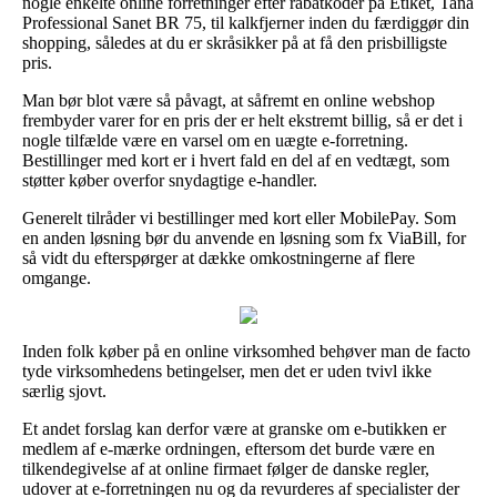
nogle enkelte online forretninger efter rabatkoder på Etiket, Tana
Professional Sanet BR 75, til kalkfjerner inden du færdiggør din
shopping, således at du er skråsikker på at få den prisbilligste
pris.
Man bør blot være så påvagt, at såfremt en online webshop
frembyder varer for en pris der er helt ekstremt billig, så er det i
nogle tilfælde være en varsel om en uægte e-forretning.
Bestillinger med kort er i hvert fald en del af en vedtægt, som
støtter køber overfor snydagtige e-handler.
Generelt tilråder vi bestillinger med kort eller MobilePay. Som
en anden løsning bør du anvende en løsning som fx ViaBill, for
så vidt du efterspørger at dække omkostningerne af flere
omgange.
Inden folk køber på en online virksomhed behøver man de facto
tyde virksomhedens betingelser, men det er uden tvivl ikke
særlig sjovt.
Et andet forslag kan derfor være at granske om e-butikken er
medlem af e-mærke ordningen, eftersom det burde være en
tilkendegivelse af at online firmaet følger de danske regler,
udover at e-forretningen nu og da revurderes af specialister der