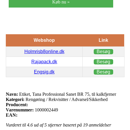
Køb nu »
Webshop
Link
Holmrisb8online.dk
Besøg
Rajapack.dk
Besøg
Engsig.dk
Besøg
Navn:
Etiket, Tana Professional Sanet BR 75, til kalkfjerner
Kategori:
Rengøring / Rekvisitter / Advarsel/Sikkerhed
Producent:
Varenummer:
1000002449
EAN:
Vurderet til
4.6
ud af 5 stjerner baseret på
19
anmeldelser