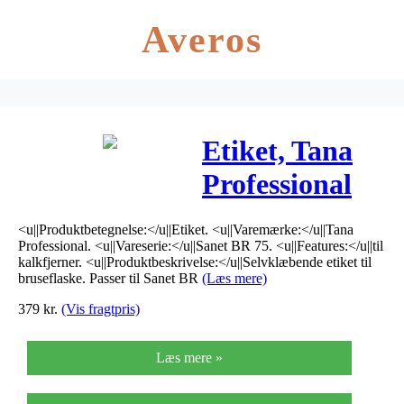
Averos
Etiket, Tana
Professional
Sanet BR 75,
<u||Produktbetegnelse:</u||Etiket. <u||Varemærke:</u||Tana
til kalkfjerner
Professional. <u||Vareserie:</u||Sanet BR 75. <u||Features:</u||til
kalkfjerner. <u||Produktbeskrivelse:</u||Selvklæbende etiket til
bruseflaske. Passer til Sanet BR
(Læs mere)
379
kr.
(Vis fragtpris)
Læs mere »