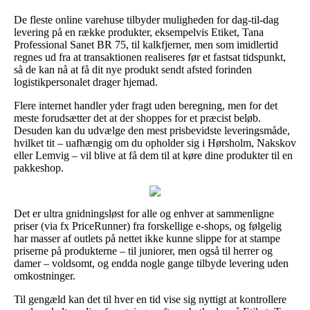
De fleste online varehuse tilbyder muligheden for dag-til-dag
levering på en række produkter, eksempelvis Etiket, Tana
Professional Sanet BR 75, til kalkfjerner, men som imidlertid
regnes ud fra at transaktionen realiseres før et fastsat tidspunkt,
så de kan nå at få dit nye produkt sendt afsted forinden
logistikpersonalet drager hjemad.
Flere internet handler yder fragt uden beregning, men for det
meste forudsætter det at der shoppes for et præcist beløb.
Desuden kan du udvælge den mest prisbevidste leveringsmåde,
hvilket tit – uafhængig om du opholder sig i Hørsholm, Nakskov
eller Lemvig – vil blive at få dem til at køre dine produkter til en
pakkeshop.
Det er ultra gnidningsløst for alle og enhver at sammenligne
priser (via fx PriceRunner) fra forskellige e-shops, og følgelig
har masser af outlets på nettet ikke kunne slippe for at stampe
priserne på produkterne – til juniorer, men også til herrer og
damer – voldsomt, og endda nogle gange tilbyde levering uden
omkostninger.
Til gengæld kan det til hver en tid vise sig nyttigt at kontrollere