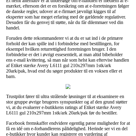
Et nemt alternativ er at undersøge om e-handlen er medlem af e-
mærket, eftersom det er en forsikring om at e-forretningen følger
de danske regler, udover at e-firmaet jævnligt kigges til af
eksperter som har meget erfaring med de gældende regulativer.
Desuden får du genvej til støtte, når du får dilemmaer ved din
handel.
Foruden dette rekommanderer vi at du er sat ind i de primære
forhold der kan spille ind i forbindelse med bestillingen, for
eksempel hvilken returrettighed forretningen bruger. I den
forbindelse er det i øvrigt essesentielt, at man altid bibeholder
ens e-mail kvittering, så man når som helst kan eftervise handlen
af Etiket stærke Avery L6111 gul 210x297mm 1stk/ark
20ark/pak, hvad end du søger produkter til en voksen eller et
barn.
Trustpilot fører til ultra strålende løsninger til at eksaminere en
stor gruppe øvrige brugeres synspunkter og af den grund støtter
vi, at du evaluerer e-butikkens ratings af Etiket stærke Avery
L6111 gul 210x297mm 1stk/ark 20ark/pak før du bestiller.
Facebook fremskaffer endvidere egentlig pæne muligheder for at
få en idé om e-forhandlerens pålidelighed. Herinde ser vi en del
e-butikker hvor kunder kan registrere en vurdering af