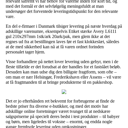
relevant såfremt vi har behov for varerne inden for kort tid, og
med det formål er det selvfølgelig meningsfuldt at man
undersøger det forventede leveringstidspunkt for den relevante
vare.
En del e-firmaer i Danmark tilsiger levering på næste hverdag på
adskillige varenumre, eksempelvis Etiket stærke Avery L6111
gul 210x297mm 1stk/ark 20ark/pak, men glem ikke at det
regnes ud fra at bestillingen laves før et fast klokkeslæt, således
at de med sikkerhed kan nå at få varen ordnet forinden
personalet tager hjem.
Visse forhandlere på nettet lover levering uden gebyr, men i de
fleste tilfælde er det forudsat at der handles for et fastslået beløb.
Desuden kan man udse dig den billigste fragtform, som ofte –
om man er nær Helsingør, Frederikshavn eller Assens – vil være
at få fragtmanden til at bringe produkterne til en pakkeshop.
Det er jo efterhånden ret bekvemt for forbrugerne at finde de
bedste priser fra diverse e-butikker, og med det motiv har
adskillige online forretninger været tvunget til at nedskære
salgspriserne på specielt deres bedst i test produkter – til babyer
og børn, men ligeledes til voksne – enormt, og endda nogle
gange frembyde levering uden omkostninger.