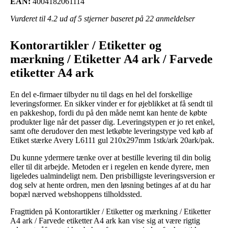
EAN:
4004182061114
Vurderet til
4.2
ud af 5 stjerner baseret på
22
anmeldelser
Kontorartikler / Etiketter og
mærkning / Etiketter A4 ark / Farvede
etiketter A4 ark
En del e-firmaer tilbyder nu til dags en hel del forskellige
leveringsformer. En sikker vinder er for øjeblikket at få sendt til
en pakkeshop, fordi du på den måde nemt kan hente de købte
produkter lige når det passer dig. Leveringstypen er jo ret enkel,
samt ofte derudover den mest letkøbte leveringstype ved køb af
Etiket stærke Avery L6111 gul 210x297mm 1stk/ark 20ark/pak.
Du kunne ydermere tænke over at bestille levering til din bolig
eller til dit arbejde. Metoden er i regelen en kende dyrere, men
ligeledes ualmindeligt nem. Den prisbilligste leveringsversion er
dog selv at hente ordren, men den løsning betinges af at du har
bopæl nærved webshoppens tilholdssted.
Fragttiden på Kontorartikler / Etiketter og mærkning / Etiketter
A4 ark / Farvede etiketter A4 ark kan vise sig at være rigtig