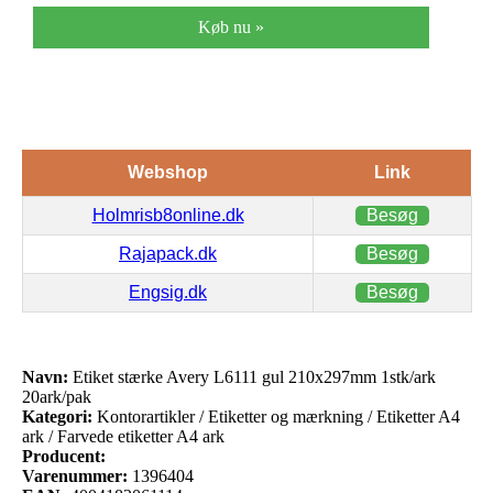
Køb nu »
Webshop
Link
Holmrisb8online.dk
Besøg
Rajapack.dk
Besøg
Engsig.dk
Besøg
Navn:
Etiket stærke Avery L6111 gul 210x297mm 1stk/ark
20ark/pak
Kategori:
Kontorartikler / Etiketter og mærkning / Etiketter A4
ark / Farvede etiketter A4 ark
Producent:
Varenummer:
1396404