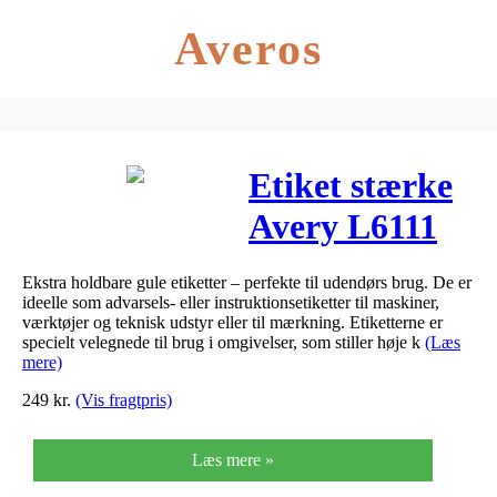
Averos
Etiket stærke
Avery L6111
gul
Ekstra holdbare gule etiketter – perfekte til udendørs brug. De er
210x297mm
ideelle som advarsels- eller instruktionsetiketter til maskiner,
værktøjer og teknisk udstyr eller til mærkning. Etiketterne er
1stk/ark
specielt velegnede til brug i omgivelser, som stiller høje k
(Læs
mere)
20ark/pak
249
kr.
(Vis fragtpris)
Læs mere »