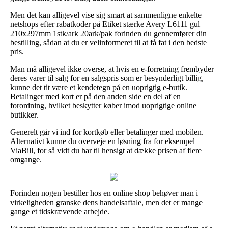
Men det kan alligevel vise sig smart at sammenligne enkelte
netshops efter rabatkoder på Etiket stærke Avery L6111 gul
210x297mm 1stk/ark 20ark/pak forinden du gennemfører din
bestilling, sådan at du er velinformeret til at få fat i den bedste
pris.
Man må alligevel ikke overse, at hvis en e-forretning frembyder
deres varer til salg for en salgspris som er besynderligt billig,
kunne det tit være et kendetegn på en uoprigtig e-butik.
Betalinger med kort er på den anden side en del af en
forordning, hvilket beskytter køber imod uoprigtige online
butikker.
Generelt går vi ind for kortkøb eller betalinger med mobilen.
Alternativt kunne du overveje en løsning fra for eksempel
ViaBill, for så vidt du har til hensigt at dække prisen af flere
omgange.
Forinden nogen bestiller hos en online shop behøver man i
virkeligheden granske dens handelsaftale, men det er mange
gange et tidskrævende arbejde.