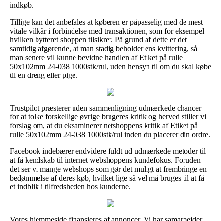
indkøb.
Tillige kan det anbefales at køberen er påpasselig med de mest
vitale vilkår i forbindelse med transaktionen, som for eksempel
hvilken bytteret shoppen tilsikrer. På grund af dette er det
samtidig afgørende, at man stadig beholder ens kvittering, så
man senere vil kunne bevidne handlen af Etiket på rulle
50x102mm 24-038 1000stk/rul, uden hensyn til om du skal købe
til en dreng eller pige.
Trustpilot præsterer uden sammenligning udmærkede chancer
for at tolke forskellige øvrige brugeres kritik og herved stiller vi
forslag om, at du eksaminerer netshoppens kritik af Etiket på
rulle 50x102mm 24-038 1000stk/rul inden du placerer din ordre.
Facebook indebærer endvidere fuldt ud udmærkede metoder til
at få kendskab til internet webshoppens kundefokus. Foruden
det ser vi mange webshops som gør det muligt at frembringe en
bedømmelse af deres køb, hvilket lige så vel må bruges til at få
et indblik i tilfredsheden hos kunderne.
Vores hjemmeside finansieres af annoncer. Vi har samarbejder