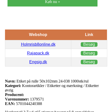
Køb nu »
Webshop
Link
Holmrisb8online.dk
Besøg
Rajapack.dk
Besøg
Engsig.dk
Besøg
Navn:
Etiket på rulle 50x102mm 24-038 1000stk/rul
Kategori:
Kontorartikler / Etiketter og mærkning / Etiketter
øvrig
Producent:
Varenummer:
1379571
EAN:
5701044240388