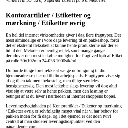
Vurderet til
3.7
ud af 5 stjerner baseret på
8
anmeldelser
Kontorartikler / Etiketter og
mærkning / Etiketter øvrig
En hel del internet virksomheder giver i dag flere fragttyper. Det
mest almindelige er i vore dage levering til en pakkeshop, fordi
det er ekstremt fleksibelt at kunne hente produkterne når der er
tid til det. Metoden er nemlig ret let, samt mange gange
derudover den mest letkøbte mulighed for fragt ved køb af Etiket
på rulle 50x102mm 24-038 1000stk/rul.
Du burde tillige foretrække at vælge udbringning til din
hjemmeadresse eller ud til din arbejdsplads. Fragttypen viser sig
af og til en tak mere bekostelig, men tillige særdeles
hensigtsmæssig. Den mest letkøbte slags levering vil dog altid
vise sig at være selv at hente pakken, men den løsning er
betinget af at du lever i nærheden af internet shoppens bopæl.
Leveringsdygtigheden på Kontorartikler / Etiketter og mærkning
/ Etiketter øvrig er selvfølgelig meget vital når vi har behov for
pakken inden for få dage, og i det øjemed er det uden tvivl
centralt at man studerer leveringstidspunktet ved den
pågældende vare.