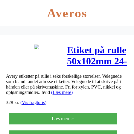
Averos
Etiket på rulle
50x102mm 24-
038
Avery etiketter på rulle i seks forskellige størrelser. Velegnede
1000stk/rul
som blandt andet adresse etiketter. Velegnede til at skrive på i
hånden eller på skrivemaskine. Fri for xylen, PVC, nikkel og
opløsningsmidler.. hvid
(Læs mere)
328
kr.
(Vis fragtpris)
Læs mere »