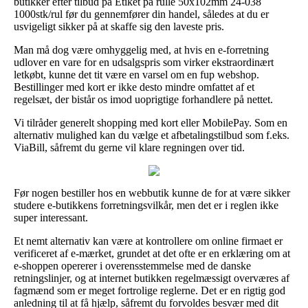
butikker efter tilbud på Etiket på rulle 50x102mm 24-038
1000stk/rul før du gennemfører din handel, således at du er
usvigeligt sikker på at skaffe sig den laveste pris.
Man må dog være omhyggelig med, at hvis en e-forretning
udlover en vare for en udsalgspris som virker ekstraordinært
letkøbt, kunne det tit være en varsel om en fup webshop.
Bestillinger med kort er ikke desto mindre omfattet af et
regelsæt, der bistår os imod uoprigtige forhandlere på nettet.
Vi tilråder generelt shopping med kort eller MobilePay. Som en
alternativ mulighed kan du vælge et afbetalingstilbud som f.eks.
ViaBill, såfremt du gerne vil klare regningen over tid.
Før nogen bestiller hos en webbutik kunne de for at være sikker
studere e-butikkens forretningsvilkår, men det er i reglen ikke
super interessant.
Et nemt alternativ kan være at kontrollere om online firmaet er
verificeret af e-mærket, grundet at det ofte er en erklæring om at
e-shoppen opererer i overensstemmelse med de danske
retningslinjer, og at internet butikken regelmæssigt overværes af
fagmænd som er meget fortrolige reglerne. Det er en rigtig god
anledning til at få hjælp, såfremt du forvoldes besvær med dit