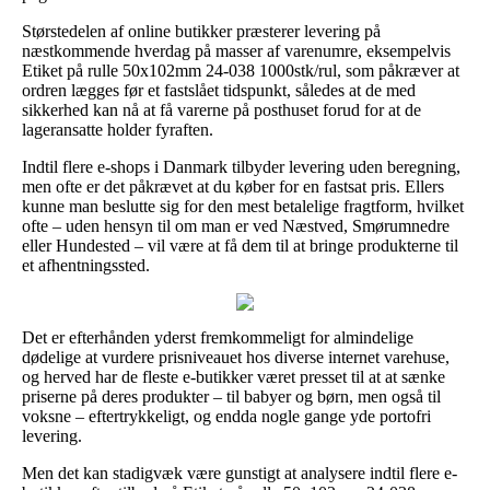
Størstedelen af online butikker præsterer levering på
næstkommende hverdag på masser af varenumre, eksempelvis
Etiket på rulle 50x102mm 24-038 1000stk/rul, som påkræver at
ordren lægges før et fastslået tidspunkt, således at de med
sikkerhed kan nå at få varerne på posthuset forud for at de
lageransatte holder fyraften.
Indtil flere e-shops i Danmark tilbyder levering uden beregning,
men ofte er det påkrævet at du køber for en fastsat pris. Ellers
kunne man beslutte sig for den mest betalelige fragtform, hvilket
ofte – uden hensyn til om man er ved Næstved, Smørumnedre
eller Hundested – vil være at få dem til at bringe produkterne til
et afhentningssted.
Det er efterhånden yderst fremkommeligt for almindelige
dødelige at vurdere prisniveauet hos diverse internet varehuse,
og herved har de fleste e-butikker været presset til at at sænke
priserne på deres produkter – til babyer og børn, men også til
voksne – eftertrykkeligt, og endda nogle gange yde portofri
levering.
Men det kan stadigvæk være gunstigt at analysere indtil flere e-