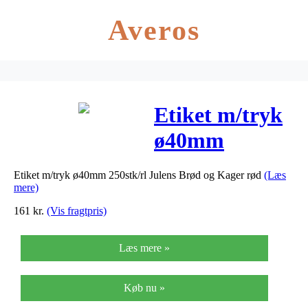
Averos
Etiket m/tryk
ø40mm
250stk/rl
Etiket m/tryk ø40mm 250stk/rl Julens Brød og Kager rød
(Læs
Julens Brød og
mere)
Kager rød
161
kr.
(Vis fragtpris)
Læs mere »
Køb nu »