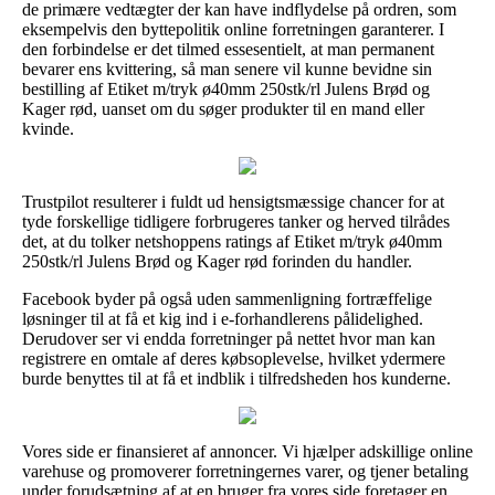
de primære vedtægter der kan have indflydelse på ordren, som
eksempelvis den byttepolitik online forretningen garanterer. I
den forbindelse er det tilmed essesentielt, at man permanent
bevarer ens kvittering, så man senere vil kunne bevidne sin
bestilling af Etiket m/tryk ø40mm 250stk/rl Julens Brød og
Kager rød, uanset om du søger produkter til en mand eller
kvinde.
Trustpilot resulterer i fuldt ud hensigtsmæssige chancer for at
tyde forskellige tidligere forbrugeres tanker og herved tilrådes
det, at du tolker netshoppens ratings af Etiket m/tryk ø40mm
250stk/rl Julens Brød og Kager rød forinden du handler.
Facebook byder på også uden sammenligning fortræffelige
løsninger til at få et kig ind i e-forhandlerens pålidelighed.
Derudover ser vi endda forretninger på nettet hvor man kan
registrere en omtale af deres købsoplevelse, hvilket ydermere
burde benyttes til at få et indblik i tilfredsheden hos kunderne.
Vores side er finansieret af annoncer. Vi hjælper adskillige online
varehuse og promoverer forretningernes varer, og tjener betaling
under forudsætning af at en bruger fra vores side foretager en