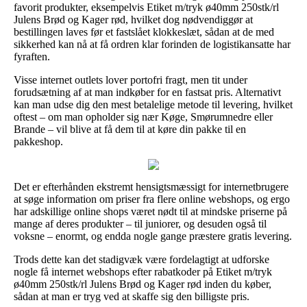
favorit produkter, eksempelvis Etiket m/tryk ø40mm 250stk/rl
Julens Brød og Kager rød, hvilket dog nødvendiggør at
bestillingen laves før et fastslået klokkeslæt, sådan at de med
sikkerhed kan nå at få ordren klar forinden de logistikansatte har
fyraften.
Visse internet outlets lover portofri fragt, men tit under
forudsætning af at man indkøber for en fastsat pris. Alternativt
kan man udse dig den mest betalelige metode til levering, hvilket
oftest – om man opholder sig nær Køge, Smørumnedre eller
Brande – vil blive at få dem til at køre din pakke til en
pakkeshop.
Det er efterhånden ekstremt hensigtsmæssigt for internetbrugere
at søge information om priser fra flere online webshops, og ergo
har adskillige online shops været nødt til at mindske priserne på
mange af deres produkter – til juniorer, og desuden også til
voksne – enormt, og endda nogle gange præstere gratis levering.
Trods dette kan det stadigvæk være fordelagtigt at udforske
nogle få internet webshops efter rabatkoder på Etiket m/tryk
ø40mm 250stk/rl Julens Brød og Kager rød inden du køber,
sådan at man er tryg ved at skaffe sig den billigste pris.