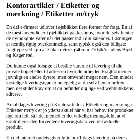
Kontorartikler / Etiketter og
mærkning / Etiketter m/tryk
En del e-firmaer udlover i øjeblikket flere former for fragt. En af
de mest anvendte er i øjeblikket pakkeshops, hvor du selv henter
de nyindkøbte varer når det passer ind i din kalender. Løsningen
er nemlig rigtig overkommelig, samt typisk også den billigste
fragttype ved køb af Etiket m/tryk ø40mm 250stk/rl Julens Brød
og Kager rød.
Du kunne også forsøge at bestille varerne til levering til din
private bopæl eller til adressen hvor du arbejder. Fragtformen er
jævnligt en anelse dyrere, men omvendt meget nem. Den mindst
kostelige leveringstype er unægtelig at du selv henter ordren,
men det stiller krav om at du befinder dig lige ved webbutikkens
adresse.
Antal dages levering på Kontorartikler / Etiketter og mærkning /
Etiketter m/tryk er jo yderst aktuel når vi har behov for produktet
lige om lidt, så i det øjemed er det virkelig meningsfuldt at vi
kontrollerer den forventede leveringsdato ved det aktuelle
produkt.
En del internet outlets giver løfte om 1 dags levering på deres