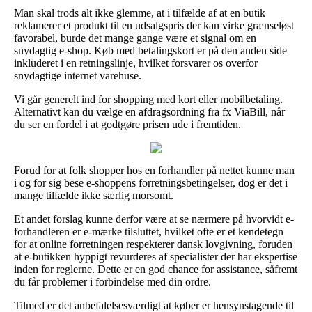
Man skal trods alt ikke glemme, at i tilfælde af at en butik
reklamerer et produkt til en udsalgspris der kan virke grænseløst
favorabel, burde det mange gange være et signal om en
snydagtig e-shop. Køb med betalingskort er på den anden side
inkluderet i en retningslinje, hvilket forsvarer os overfor
snydagtige internet varehuse.
Vi går generelt ind for shopping med kort eller mobilbetaling.
Alternativt kan du vælge en afdragsordning fra fx ViaBill, når
du ser en fordel i at godtgøre prisen ude i fremtiden.
Forud for at folk shopper hos en forhandler på nettet kunne man
i og for sig bese e-shoppens forretningsbetingelser, dog er det i
mange tilfælde ikke særlig morsomt.
Et andet forslag kunne derfor være at se nærmere på hvorvidt e-
forhandleren er e-mærke tilsluttet, hvilket ofte er et kendetegn
for at online forretningen respekterer dansk lovgivning, foruden
at e-butikken hyppigt revurderes af specialister der har ekspertise
inden for reglerne. Dette er en god chance for assistance, såfremt
du får problemer i forbindelse med din ordre.
Tilmed er det anbefalelsesværdigt at køber er hensynstagende til