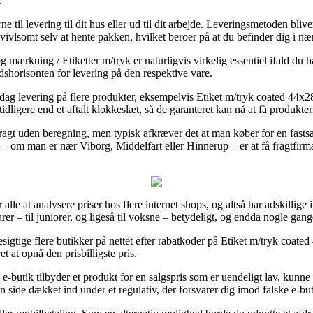
.
 til levering til dit hus eller ud til dit arbejde. Leveringsmetoden blive
tvivlsomt selv at hente pakken, hvilket beroer på at du befinder dig i n
g mærkning / Etiketter m/tryk er naturligvis virkelig essentiel ifald du 
tidshorisonten for levering på den respektive vare.
il-dag levering på flere produkter, eksempelvis Etiket m/tryk coated 4
 tidligere end et aftalt klokkeslæt, så de garanteret kan nå at få produktern
agt uden beregning, men typisk afkræver det at man køber for en fastsat
– om man er nær Viborg, Middelfart eller Hinnerup – er at få fragtfirmaet
alle at analysere priser hos flere internet shops, og altså har adskillige i
r – til juniorer, og ligeså til voksne – betydeligt, og endda nogle gang
besigtige flere butikker på nettet efter rabatkoder på Etiket m/tryk coa
t at opnå den prisbilligste pris.
 e-butik tilbyder et produkt for en salgspris som er uendeligt lav, kunne
 side dækket ind under et regulativ, der forsvarer dig imod falske e-but