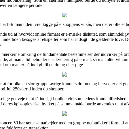
eller mobilbetaling. Som en alternativ mulighed burde du udnytte et afdra
 over en længere periode.
ndler bør man uden tvivl kigge på e-shoppens vilkår, men det er ofte et 
nde ud af hvorvidt online firmaet er e-mærke tilsluttet, som almindeligvi
 undertiden besøges af eksperter som har indsigt i de gældende love. Des
g.
 på mærkerne omkring de fundamentale bestemmelser der indvirker på ordr
ende, at man altid beholder ens kvittering på e-mail, så man altid vil k
l om man er på indkøb til en dreng eller pige.
for at fortolke en stor gruppe øvrige kunders domme og herved er det go
d Jul 250stk/rul inden du shopper.
elige genveje til at få indsigt i online virksomhedens kundetilfredshed. 
 af deres købsoplevelse, hvilket på samme måde burde anvendes til at afv
oncer. Vi har tætte samarbejder med en gruppe netbutikker i form af at 
e fuldfører en transaktion.