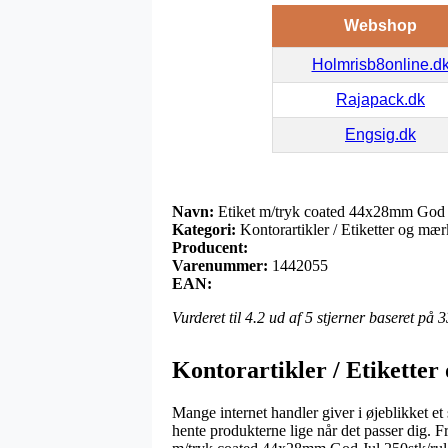
Webshop
Holmrisb8online.d
Rajapack.dk
Engsig.dk
Navn:
Etiket m/tryk coated 44x28mm God J
Kategori:
Kontorartikler / Etiketter og mær
Producent:
Varenummer:
1442055
EAN:
Vurderet til
4.2
ud af 5 stjerner baseret på
3
Kontorartikler / Etiketter
Mange internet handler giver i øjeblikket e
hente produkterne lige når det passer dig. 