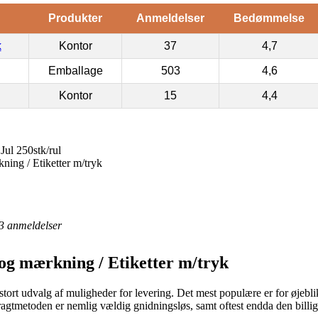
Produkter
Anmeldelser
Bedømmelse
k
Kontor
37
4,7
Emballage
503
4,6
Kontor
15
4,4
ul 250stk/rul
kning / Etiketter m/tryk
3
anmeldelser
 og mærkning / Etiketter m/tryk
t stort udvalg af muligheder for levering. Det mest populære er for øje
Fragtmetoden er nemlig vældig gnidningsløs, samt oftest endda den billig