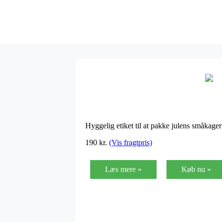
Hyggelig etiket til at pakke julens småkage
190
kr.
(Vis fragtpris)
Læs mere »
Køb nu »