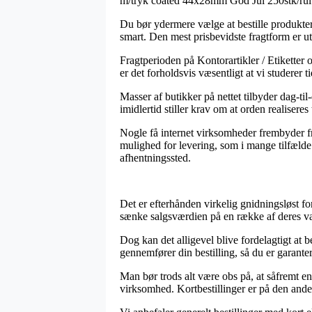
m/tryk coated 44x28mm God Jul 250stk/rul
Du bør ydermere vælge at bestille produkterne
smart. Den mest prisbevidste fragtform er u
Fragtperioden på Kontorartikler / Etiketter o
er det forholdsvis væsentligt at vi studerer 
Masser af butikker på nettet tilbyder dag-t
imidlertid stiller krav om at orden realiseres
Nogle få internet virksomheder frembyder fr
mulighed for levering, som i mange tilfælde 
afhentningssted.
Det er efterhånden virkelig gnidningsløst for 
sænke salgsværdien på en række af deres vare
Dog kan det alligevel blive fordelagtigt at 
gennemfører din bestilling, så du er garantere
Man bør trods alt være obs på, at såfremt en
virksomhed. Kortbestillinger er på den anden