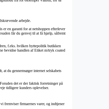
gstilbud fra for eksempel ViaBill, for så
tidskrævende arbejde.
s er en garanti for at netshoppen efterlever
uden får du genvej til at få hjælp, såfremt
en, f.eks. hvilken byttepolitik butikken
unne bevidne handlen af Etiket m/tryk coated
dt, at du gennemsøger internet selskabets
Foruden det er der faktisk forretninger på
eje tidligere kunders oplevelser.
vi fremviser firmaernes varer, og indtjener