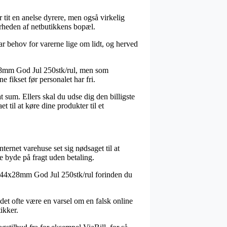
r tit en anelse dyrere, men også virkelig
ærheden af netbutikkens bopæl.
har behov for varerne lige om lidt, og herved
4x28mm God Jul 250stk/rul, men som
e fikset før personalet har fri.
 sum. Ellers skal du udse dig den billigste
 til at køre dine produkter til et
nternet varehuse set sig nødsaget til at
e byde på fragt uden betaling.
ted 44x28mm God Jul 250stk/rul forinden du
 det ofte være en varsel om en falsk online
ikker.