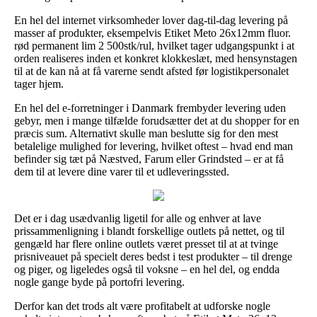
En hel del internet virksomheder lover dag-til-dag levering på
masser af produkter, eksempelvis Etiket Meto 26x12mm fluor.
rød permanent lim 2 500stk/rul, hvilket tager udgangspunkt i at
orden realiseres inden et konkret klokkeslæt, med hensynstagen
til at de kan nå at få varerne sendt afsted før logistikpersonalet
tager hjem.
En hel del e-forretninger i Danmark frembyder levering uden
gebyr, men i mange tilfælde forudsætter det at du shopper for en
præcis sum. Alternativt skulle man beslutte sig for den mest
betalelige mulighed for levering, hvilket oftest – hvad end man
befinder sig tæt på Næstved, Farum eller Grindsted – er at få
dem til at levere dine varer til et udleveringssted.
Det er i dag usædvanlig ligetil for alle og enhver at lave
prissammenligning i blandt forskellige outlets på nettet, og til
gengæld har flere online outlets været presset til at at tvinge
prisniveauet på specielt deres bedst i test produkter – til drenge
og piger, og ligeledes også til voksne – en hel del, og endda
nogle gange byde på portofri levering.
Derfor kan det trods alt være profitabelt at udforske nogle