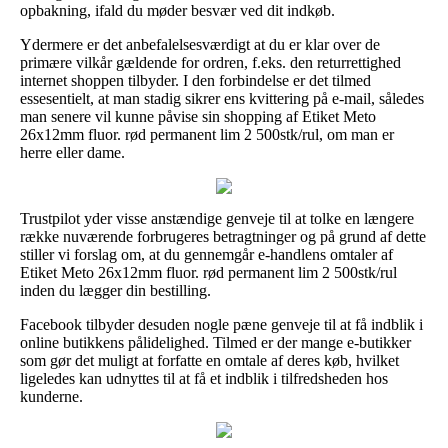
opbakning, ifald du møder besvær ved dit indkøb.
Ydermere er det anbefalelsesværdigt at du er klar over de
primære vilkår gældende for ordren, f.eks. den returrettighed
internet shoppen tilbyder. I den forbindelse er det tilmed
essesentielt, at man stadig sikrer ens kvittering på e-mail, således
man senere vil kunne påvise sin shopping af Etiket Meto
26x12mm fluor. rød permanent lim 2 500stk/rul, om man er
herre eller dame.
Trustpilot yder visse anstændige genveje til at tolke en længere
række nuværende forbrugeres betragtninger og på grund af dette
stiller vi forslag om, at du gennemgår e-handlens omtaler af
Etiket Meto 26x12mm fluor. rød permanent lim 2 500stk/rul
inden du lægger din bestilling.
Facebook tilbyder desuden nogle pæne genveje til at få indblik i
online butikkens pålidelighed. Tilmed er der mange e-butikker
som gør det muligt at forfatte en omtale af deres køb, hvilket
ligeledes kan udnyttes til at få et indblik i tilfredsheden hos
kunderne.