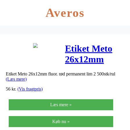
Averos
Etiket Meto
26x12mm
fluor. rød
Etiket Meto 26x12mm fluor. rød permanent lim 2 500stk/rul
permanent lim
(Læs mere)
2 500stk/rul
56
kr.
(Vis fragtpris)
Læs mere »
Køb nu »