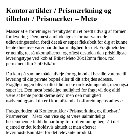
Kontorartikler / Prismærkning og
tilbehør / Prismærker – Meto
Masser af e-forretninger frembyder nu et bredt udvalg af former
for levering. Den mest almindelige er for nærværende
udleveringssteder, fordi det så er super fleksibelt for dig at kunne
hente dine nye varer når du har mulighed for det. Fragtmetoden
er nemlig ret så ukompliceret, og oftest desuden den prisbilligste
leveringstype ved køb af Etiket Meto 26x12mm fluor. rød
permanent lim 2 500stk/rul.
Du kan på samme måde afveje for og imod at bestille varerne til
levering til din private bopæl eller til dit arbejdes adresse.
Fragtløsningen bliver oftest lidt mere omkostningsfuld, men også
super let. Den mest betalelige mulighed for fragt vil dog altid
være at hente produkterne selv, men den mulighed
nødvendiggør at du er i kort afstand af e-forretningens adresse.
Fragtperioden på Kontorartikler / Prismærkning og tilbehør /
Prismærker – Meto kan vise sig at være ualmindeligt
bestemmende ifald du har brug for ordren nu og her, så i det
øjemed er det forholdsvis aktuelt at man efterser
leveringstidspunktet for det relevante produkt.