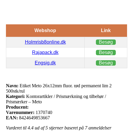
Webshop
Link
Holmrisb8online.dk
Besøg
Rajapack.dk
Besøg
Engsig.dk
Besøg
Navn:
Etiket Meto 26x12mm fluor. rød permanent lim 2
500stk/rul
Kategori:
Kontorartikler / Prismærkning og tilbehør /
Prismærker – Meto
Producent:
Varenummer:
1370740
EAN:
8424649853667
Vurderet til
4.4
ud af 5 stjerner baseret på
7
anmeldelser