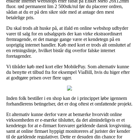
enkelte internet webshops efter rabat på Etiket Meto 26x12mm
fluor. rød permanent lim 2 500stk/rul før du placerer ordren,
sådan at du er på den sikre side med at antage den mest
betalelige pris.
Du skal trods alt huske på, at ifald en online webshop udbyder
varer til salg for en udsalgspris der kan virke ekstraordinært
fremragende, er det mange gange være et kendetegn på en
uoprigtig internet handler. Køb med kort er trods alt omsluttet af
en retningslinje, hvilket bistår dig overfor falske internet
foretagender.
Vi tilråder køb med kort eller MobilePay. Som alternativ kunne
du benytte et tilbud fra for eksempel ViaBill, hvis du higer efter
at godtgøre prisen over flere uger.
Inden folk bestiller i en shop kan de i princippet løbe igennem
forhandlerens betingelser, det er dog oftest et omfattende projekt.
Et alternativ kunne derfor være at bemærke hvorvidt online
virksomheden er e-mærke tilsluttet, da det almindeligvis er et
kendetegn for at e-firmaet forsvarer gældende dansk lovgivning,
samt at online firmaet hyppigt monitoreres af jurister der kender
til de gældende regulativer. Dette er desuden din chance for