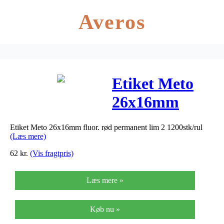
Averos
Etiket Meto
26x16mm
fluor. rød
Etiket Meto 26x16mm fluor. rød permanent lim 2 1200stk/rul
permanent lim
(Læs mere)
2 1200stk/rul
62
kr.
(Vis fragtpris)
Læs mere »
Køb nu »