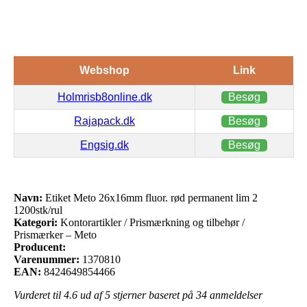
Webshop
Link
Holmrisb8online.dk
Besøg
Rajapack.dk
Besøg
Engsig.dk
Besøg
Navn:
Etiket Meto 26x16mm fluor. rød permanent lim 2
1200stk/rul
Kategori:
Kontorartikler / Prismærkning og tilbehør /
Prismærker – Meto
Producent:
Varenummer:
1370810
EAN:
8424649854466
Vurderet til
4.6
ud af 5 stjerner baseret på
34
anmeldelser