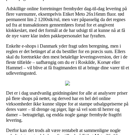
Adskillige online forretninger frembyder dag-til-dag levering på
flere varenumre, eksempelvis Etiket Meto 26x16mm fluor. rød
permanent lim 2 1200stk/rul, men vær påpasselig da det regnes
ud fra at transaktionen gennemføres forud for et angivent
klokkeslæt, med det formål at de har udsigt til at kunne nå at få
de nye varer klar inden pakkepersonalet har fyraften.
Enkelte e-shops i Danmark yder fragt uden beregning, men i
reglen er det betinget af at du bestiller for en præcis sum. Ellers
skal du foretrække den mest betalelige leveringsversion, der i de
fleste tilfælde – uafhængig om du er i Roskilde, Korsør eller
Hammel – vil blive at få fragtmanden til at bringe dine varer til et
udleveringssted.
Det er i dag usædvanlig gnidningsløst for alle at analysere priser
på flere shops på nettet, og derved har en hel del online
virksomheder ikke kunne slippe for at stampe udsalgspriserne på
deres varer – til drenge og piger, lige så vel som til herrer og
damer – betragteligt, og endda nogle gange frembyde fragtfri
levering.
Derfor kan det trods alt være rentabelt at sammenligne nogle