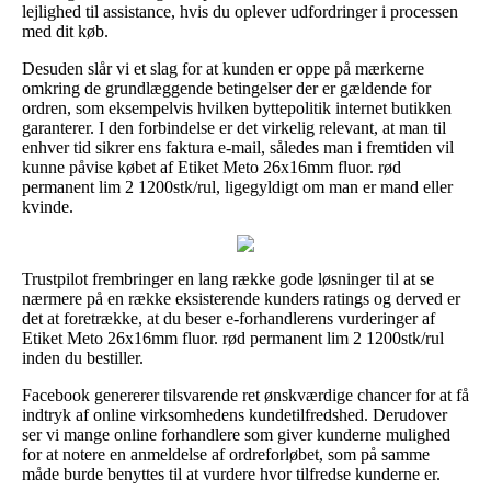
lejlighed til assistance, hvis du oplever udfordringer i processen
med dit køb.
Desuden slår vi et slag for at kunden er oppe på mærkerne
omkring de grundlæggende betingelser der er gældende for
ordren, som eksempelvis hvilken byttepolitik internet butikken
garanterer. I den forbindelse er det virkelig relevant, at man til
enhver tid sikrer ens faktura e-mail, således man i fremtiden vil
kunne påvise købet af Etiket Meto 26x16mm fluor. rød
permanent lim 2 1200stk/rul, ligegyldigt om man er mand eller
kvinde.
Trustpilot frembringer en lang række gode løsninger til at se
nærmere på en række eksisterende kunders ratings og derved er
det at foretrække, at du beser e-forhandlerens vurderinger af
Etiket Meto 26x16mm fluor. rød permanent lim 2 1200stk/rul
inden du bestiller.
Facebook genererer tilsvarende ret ønskværdige chancer for at få
indtryk af online virksomhedens kundetilfredshed. Derudover
ser vi mange online forhandlere som giver kunderne mulighed
for at notere en anmeldelse af ordreforløbet, som på samme
måde burde benyttes til at vurdere hvor tilfredse kunderne er.