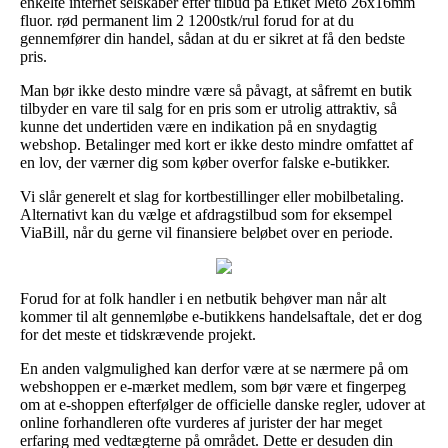
enkelte internet selskaber efter tilbud på Etiket Meto 26x16mm
fluor. rød permanent lim 2 1200stk/rul forud for at du
gennemfører din handel, sådan at du er sikret at få den bedste
pris.
Man bør ikke desto mindre være så påvagt, at såfremt en butik
tilbyder en vare til salg for en pris som er utrolig attraktiv, så
kunne det undertiden være en indikation på en snydagtig
webshop. Betalinger med kort er ikke desto mindre omfattet af
en lov, der værner dig som køber overfor falske e-butikker.
Vi slår generelt et slag for kortbestillinger eller mobilbetaling.
Alternativt kan du vælge et afdragstilbud som for eksempel
ViaBill, når du gerne vil finansiere beløbet over en periode.
Forud for at folk handler i en netbutik behøver man når alt
kommer til alt gennemløbe e-butikkens handelsaftale, det er dog
for det meste et tidskrævende projekt.
En anden valgmulighed kan derfor være at se nærmere på om
webshoppen er e-mærket medlem, som bør være et fingerpeg
om at e-shoppen efterfølger de officielle danske regler, udover at
online forhandleren ofte vurderes af jurister der har meget
erfaring med vedtægterne på området. Dette er desuden din