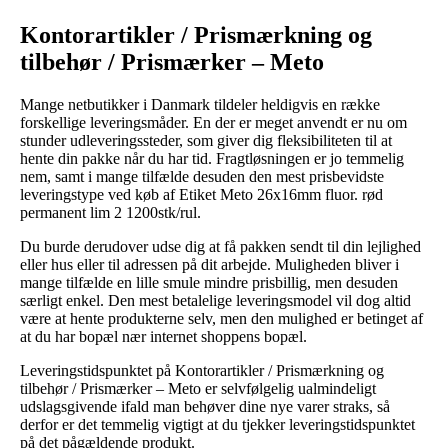
Kontorartikler / Prismærkning og
tilbehør / Prismærker – Meto
Mange netbutikker i Danmark tildeler heldigvis en række
forskellige leveringsmåder. En der er meget anvendt er nu om
stunder udleveringssteder, som giver dig fleksibiliteten til at
hente din pakke når du har tid. Fragtløsningen er jo temmelig
nem, samt i mange tilfælde desuden den mest prisbevidste
leveringstype ved køb af Etiket Meto 26x16mm fluor. rød
permanent lim 2 1200stk/rul.
Du burde derudover udse dig at få pakken sendt til din lejlighed
eller hus eller til adressen på dit arbejde. Muligheden bliver i
mange tilfælde en lille smule mindre prisbillig, men desuden
særligt enkel. Den mest betalelige leveringsmodel vil dog altid
være at hente produkterne selv, men den mulighed er betinget af
at du har bopæl nær internet shoppens bopæl.
Leveringstidspunktet på Kontorartikler / Prismærkning og
tilbehør / Prismærker – Meto er selvfølgelig ualmindeligt
udslagsgivende ifald man behøver dine nye varer straks, så
derfor er det temmelig vigtigt at du tjekker leveringstidspunktet
på det pågældende produkt.