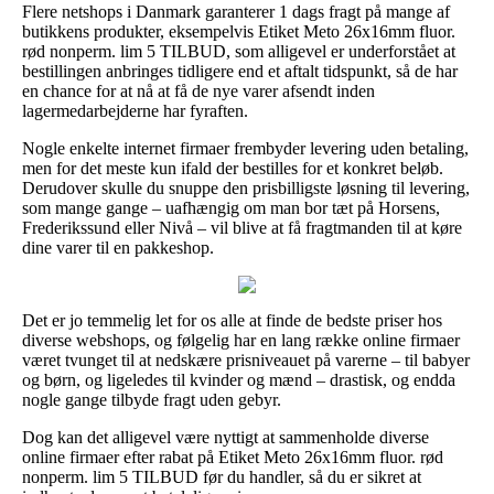
Flere netshops i Danmark garanterer 1 dags fragt på mange af
butikkens produkter, eksempelvis Etiket Meto 26x16mm fluor.
rød nonperm. lim 5 TILBUD, som alligevel er underforstået at
bestillingen anbringes tidligere end et aftalt tidspunkt, så de har
en chance for at nå at få de nye varer afsendt inden
lagermedarbejderne har fyraften.
Nogle enkelte internet firmaer frembyder levering uden betaling,
men for det meste kun ifald der bestilles for et konkret beløb.
Derudover skulle du snuppe den prisbilligste løsning til levering,
som mange gange – uafhængig om man bor tæt på Horsens,
Frederikssund eller Nivå – vil blive at få fragtmanden til at køre
dine varer til en pakkeshop.
Det er jo temmelig let for os alle at finde de bedste priser hos
diverse webshops, og følgelig har en lang række online firmaer
været tvunget til at nedskære prisniveauet på varerne – til babyer
og børn, og ligeledes til kvinder og mænd – drastisk, og endda
nogle gange tilbyde fragt uden gebyr.
Dog kan det alligevel være nyttigt at sammenholde diverse
online firmaer efter rabat på Etiket Meto 26x16mm fluor. rød
nonperm. lim 5 TILBUD før du handler, så du er sikret at