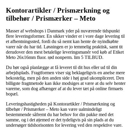
Kontorartikler / Prismærkning og
tilbehør / Prismærker – Meto
Masser af webshops i Danmark yder på nuværende tidspunkt
flere leveringsformer. En sikker vinder er i vore dage levering til
et afhentningssted, fordi du så nemt kan hente de nyindkøbte
varer når du har tid. Løsningen er jo temmelig praktisk, samt tit
derudover den mest betalelige leveringsmanér ved køb af Etiket
Meto 26x16mm fluor. rød nonperm. lim 5 TILBUD.
Du bør også planlægge at få leveret til dit hus eller ud til din
arbejdsplads. Fragtformen viser sig beklageligvis en anelse mere
bekostelig, men på den anden side i høj grad ukompliceret. Den
billigste fragtmetode kan ikke modsiges at være at du selv henter
varerne, som dog afhænger af at du lever tæt på online firmaets
bopæl.
Leveringshastigheden på Kontorartikler / Prismærkning og
tilbehør / Prismærker – Meto kan være ualmindeligt
bestemmende såfremt du har behov for din pakke med det
samme, og i det øjemed er det tydeligvis på sin plads at du
undersøger tidshorisonten for levering ved den respektive vare.