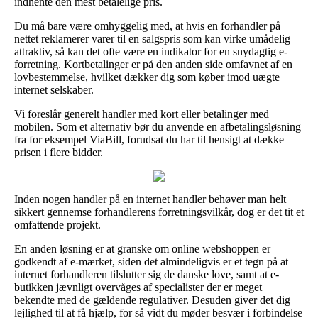
indhente den mest betalelige pris.
Du må bare være omhyggelig med, at hvis en forhandler på
nettet reklamerer varer til en salgspris som kan virke umådelig
attraktiv, så kan det ofte være en indikator for en snydagtig e-
forretning. Kortbetalinger er på den anden side omfavnet af en
lovbestemmelse, hvilket dækker dig som køber imod uægte
internet selskaber.
Vi foreslår generelt handler med kort eller betalinger med
mobilen. Som et alternativ bør du anvende en afbetalingsløsning
fra for eksempel ViaBill, forudsat du har til hensigt at dække
prisen i flere bidder.
Inden nogen handler på en internet handler behøver man helt
sikkert gennemse forhandlerens forretningsvilkår, dog er det tit et
omfattende projekt.
En anden løsning er at granske om online webshoppen er
godkendt af e-mærket, siden det almindeligvis er et tegn på at
internet forhandleren tilslutter sig de danske love, samt at e-
butikken jævnligt overvåges af specialister der er meget
bekendte med de gældende regulativer. Desuden giver det dig
lejlighed til at få hjælp, for så vidt du møder besvær i forbindelse