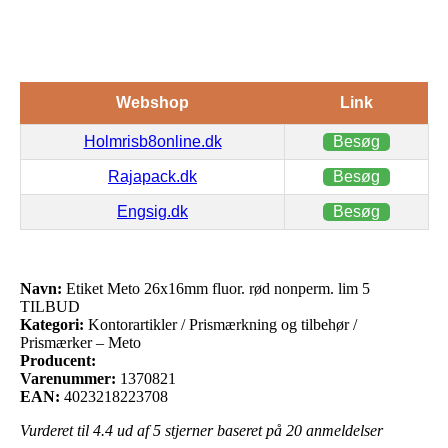
Webshop
Link
Holmrisb8online.dk
Besøg
Rajapack.dk
Besøg
Engsig.dk
Besøg
Navn:
Etiket Meto 26x16mm fluor. rød nonperm. lim 5
TILBUD
Kategori:
Kontorartikler / Prismærkning og tilbehør /
Prismærker – Meto
Producent:
Varenummer:
1370821
EAN:
4023218223708
Vurderet til
4.4
ud af 5 stjerner baseret på
20
anmeldelser