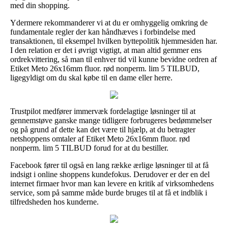
med din shopping.
Ydermere rekommanderer vi at du er omhyggelig omkring de
fundamentale regler der kan håndhæves i forbindelse med
transaktionen, til eksempel hvilken byttepolitik hjemmesiden har.
I den relation er det i øvrigt vigtigt, at man altid gemmer ens
ordrekvittering, så man til enhver tid vil kunne bevidne ordren af
Etiket Meto 26x16mm fluor. rød nonperm. lim 5 TILBUD,
ligegyldigt om du skal købe til en dame eller herre.
Trustpilot medfører immervæk fordelagtige løsninger til at
gennemstøve ganske mange tidligere forbrugeres bedømmelser
og på grund af dette kan det være til hjælp, at du betragter
netshoppens omtaler af Etiket Meto 26x16mm fluor. rød
nonperm. lim 5 TILBUD forud for at du bestiller.
Facebook fører til også en lang række ærlige løsninger til at få
indsigt i online shoppens kundefokus. Derudover er der en del
internet firmaer hvor man kan levere en kritik af virksomhedens
service, som på samme måde burde bruges til at få et indblik i
tilfredsheden hos kunderne.