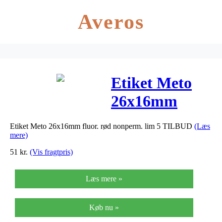
Averos
Etiket Meto
26x16mm
fluor. rød
Etiket Meto 26x16mm fluor. rød nonperm. lim 5 TILBUD
(Læs
nonperm. lim
mere)
5 TILBUD
51
kr.
(Vis fragtpris)
Læs mere »
Køb nu »