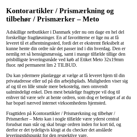
Kontorartikler / Prismærkning og
tilbehør / Prismærker – Meto
Adskillige netbutikker i Danmark yder nu om dage en hel del
forskellige fragtløsninger. En af favoritterne er lige nu at få
leveret til et afhentningssted, fordi det er ekstremt fleksibelt at
kunne hente din ordre når det passer ind i din hverdag. Den er
nemlig ret så hensigtsmæssig, samt i mange tilfælde tillige den
prisbilligste leveringsmåde ved køb af Etiket Meto 32x19mm
fluor. rød permanent lim 2 TILBUD.
Du kan ydermere planlægge at vælge at få leveret hjem til din
privatadresse eller ud på din arbejdsplads. Muligheden viser sig
af og til en lille smule mere bekostelig, men omvendt
ualmindeligt enkel. Den mest betalelige fragttype vil dog til
enhver tid være selv at hente ordren, som dog er betinget af at du
har bopæl nærved internet virksomhedens hjemsted.
Fragttiden på Kontorartikler / Prismærkning og tilbehør /
Prismærker – Meto kan i nogle tilfælde være yderst central
forudsat man står og skal bruge ordren inden for kort tid, og
derfor er det tydeligvis klogt at du checker det anslåede
leveringstidspunkt for den respektive vare.