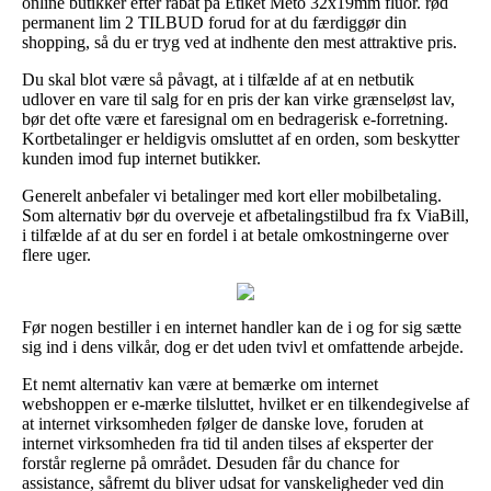
online butikker efter rabat på Etiket Meto 32x19mm fluor. rød
permanent lim 2 TILBUD forud for at du færdiggør din
shopping, så du er tryg ved at indhente den mest attraktive pris.
Du skal blot være så påvagt, at i tilfælde af at en netbutik
udlover en vare til salg for en pris der kan virke grænseløst lav,
bør det ofte være et faresignal om en bedragerisk e-forretning.
Kortbetalinger er heldigvis omsluttet af en orden, som beskytter
kunden imod fup internet butikker.
Generelt anbefaler vi betalinger med kort eller mobilbetaling.
Som alternativ bør du overveje et afbetalingstilbud fra fx ViaBill,
i tilfælde af at du ser en fordel i at betale omkostningerne over
flere uger.
Før nogen bestiller i en internet handler kan de i og for sig sætte
sig ind i dens vilkår, dog er det uden tvivl et omfattende arbejde.
Et nemt alternativ kan være at bemærke om internet
webshoppen er e-mærke tilsluttet, hvilket er en tilkendegivelse af
at internet virksomheden følger de danske love, foruden at
internet virksomheden fra tid til anden tilses af eksperter der
forstår reglerne på området. Desuden får du chance for
assistance, såfremt du bliver udsat for vanskeligheder ved din