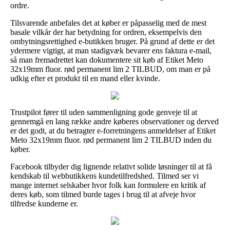
ordre.
Tilsvarende anbefales det at køber er påpasselig med de mest
basale vilkår der har betydning for ordren, eksempelvis den
ombytningsrettighed e-butikken bruger. På grund af dette er det
ydermere vigtigt, at man stadigvæk bevarer ens faktura e-mail,
så man fremadrettet kan dokumentere sit køb af Etiket Meto
32x19mm fluor. rød permanent lim 2 TILBUD, om man er på
udkig efter et produkt til en mand eller kvinde.
Trustpilot fører til uden sammenligning gode genveje til at
gennemgå en lang række andre køberes observationer og derved
er det godt, at du betragter e-forretningens anmeldelser af Etiket
Meto 32x19mm fluor. rød permanent lim 2 TILBUD inden du
køber.
Facebook tilbyder dig lignende relativt solide løsninger til at få
kendskab til webbutikkens kundetilfredshed. Tilmed ser vi
mange internet selskaber hvor folk kan formulere en kritik af
deres køb, som tilmed burde tages i brug til at afveje hvor
tilfredse kunderne er.