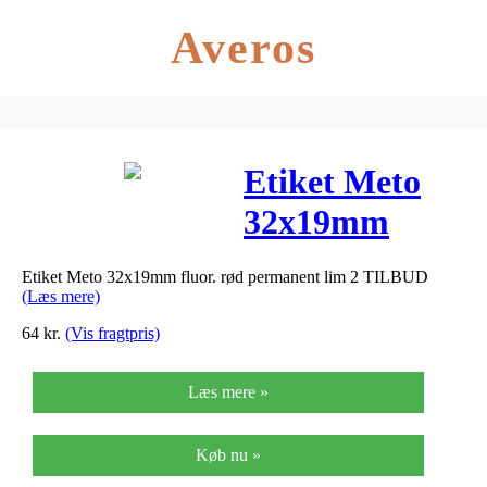
Averos
Etiket Meto
32x19mm
fluor. rød
Etiket Meto 32x19mm fluor. rød permanent lim 2 TILBUD
permanent lim
(Læs mere)
2 TILBUD
64
kr.
(Vis fragtpris)
Læs mere »
Køb nu »