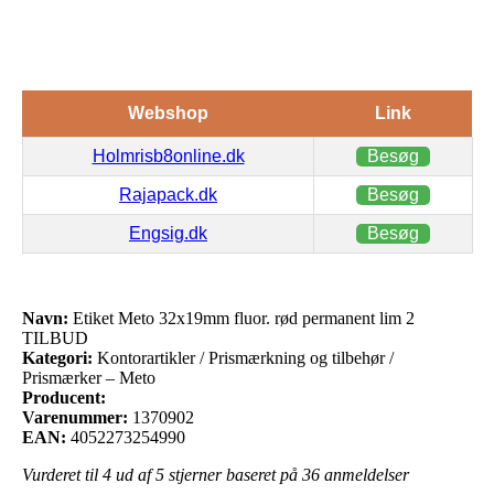
Webshop
Link
Holmrisb8online.dk
Besøg
Rajapack.dk
Besøg
Engsig.dk
Besøg
Navn:
Etiket Meto 32x19mm fluor. rød permanent lim 2
TILBUD
Kategori:
Kontorartikler / Prismærkning og tilbehør /
Prismærker – Meto
Producent:
Varenummer:
1370902
EAN:
4052273254990
Vurderet til
4
ud af 5 stjerner baseret på
36
anmeldelser