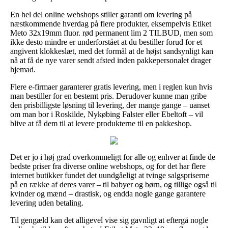
En hel del online webshops stiller garanti om levering på
næstkommende hverdag på flere produkter, eksempelvis Etiket
Meto 32x19mm fluor. rød permanent lim 2 TILBUD, men som
ikke desto mindre er underforstået at du bestiller forud for et
angivent klokkeslæt, med det formål at de højst sandsynligt kan
nå at få de nye varer sendt afsted inden pakkepersonalet drager
hjemad.
Flere e-firmaer garanterer gratis levering, men i reglen kun hvis
man bestiller for en bestemt pris. Derudover kunne man gribe
den prisbilligste løsning til levering, der mange gange – uanset
om man bor i Roskilde, Nykøbing Falster eller Ebeltoft – vil
blive at få dem til at levere produkterne til en pakkeshop.
Det er jo i høj grad overkommeligt for alle og enhver at finde de
bedste priser fra diverse online webshops, og for det har flere
internet butikker fundet det uundgåeligt at tvinge salgspriserne
på en række af deres varer – til babyer og børn, og tillige også til
kvinder og mænd – drastisk, og endda nogle gange garantere
levering uden betaling.
Til gengæld kan det alligevel vise sig gavnligt at eftergå nogle