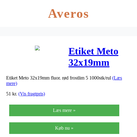
Averos
Etiket Meto
32x19mm
fluor. rød
Etiket Meto 32x19mm fluor. rød frostlim 5 1000stk/rul
(Læs
frostlim 5
mere)
1000stk/rul
51
kr.
(Vis fragtpris)
Læs mere »
Køb nu »