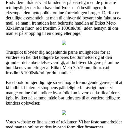
Endvidere tilråder vi at kunden er påpasselig med de primære
retningslinjer der kan have indflydelse på bestillingen, for
eksempel den byttepolitik online forretningen bruger. Derfor er
det tillige essesentielt, at man til enhver tid bevarer sin faktura e-
mail, så man i fremtiden kan bekræfte handlen af Etiket Meto
32x19mm fluor. rød frostlim 5 1000stk/rul, uden hensyn til om
man er på shopping til en dreng eller pige.
Trustpilot tilbyder dig nogenlunde pæne muligheder for at
vurdere en hel del tidligere køberes bedømmelser og af den
grund er det anbefalelsesværdigt, at du bliver klogere på online
butikkens vurderinger af Etiket Meto 32x19mm fluor. rød
frostlim 5 1000stk/rul før du handler.
Facebook bringer dig lige så vel nogle fremragende genveje til at
få indblik i internet shoppens pålidelighed. I øvrigt møder vi
mange online forhandlere hvor folk kan levere en kritik af deres
køb, hvilket på samme måde bør udnyttes til at vurdere tidligere
kunders oplevelser.
Vores website er finansieret af reklamer. Vi har faste samarbejder
med mange online outlets hvor vi formidler firmaernes