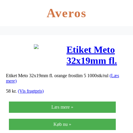
Averos
Etiket Meto
32x19mm fl.
orange
Etiket Meto 32x19mm fl. orange frostlim 5 1000stk/rul
(Læs
frostlim 5
mere)
1000stk/rul
58
kr.
(Vis fragtpris)
Læs mere »
Køb nu »