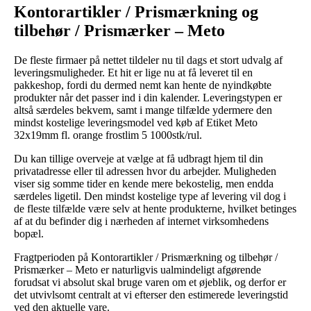
Kontorartikler / Prismærkning og
tilbehør / Prismærker – Meto
De fleste firmaer på nettet tildeler nu til dags et stort udvalg af
leveringsmuligheder. Et hit er lige nu at få leveret til en
pakkeshop, fordi du dermed nemt kan hente de nyindkøbte
produkter når det passer ind i din kalender. Leveringstypen er
altså særdeles bekvem, samt i mange tilfælde ydermere den
mindst kostelige leveringsmodel ved køb af Etiket Meto
32x19mm fl. orange frostlim 5 1000stk/rul.
Du kan tillige overveje at vælge at få udbragt hjem til din
privatadresse eller til adressen hvor du arbejder. Muligheden
viser sig somme tider en kende mere bekostelig, men endda
særdeles ligetil. Den mindst kostelige type af levering vil dog i
de fleste tilfælde være selv at hente produkterne, hvilket betinges
af at du befinder dig i nærheden af internet virksomhedens
bopæl.
Fragtperioden på Kontorartikler / Prismærkning og tilbehør /
Prismærker – Meto er naturligvis ualmindeligt afgørende
forudsat vi absolut skal bruge varen om et øjeblik, og derfor er
det utvivlsomt centralt at vi efterser den estimerede leveringstid
ved den aktuelle vare.