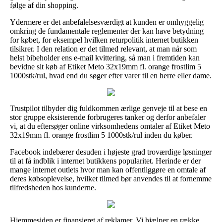
følge af din shopping.
Ydermere er det anbefalelsesværdigt at kunden er omhyggelig
omkring de fundamentale reglementer der kan have betydning
for købet, for eksempel hvilken returpolitik internet butikken
tilsikrer. I den relation er det tilmed relevant, at man når som
helst bibeholder ens e-mail kvittering, så man i fremtiden kan
bevidne sit køb af Etiket Meto 32x19mm fl. orange frostlim 5
1000stk/rul, hvad end du søger efter varer til en herre eller dame.
Trustpilot tilbyder dig fuldkommen ærlige genveje til at bese en
stor gruppe eksisterende forbrugeres tanker og derfor anbefaler
vi, at du eftersøger online virksomhedens omtaler af Etiket Meto
32x19mm fl. orange frostlim 5 1000stk/rul inden du køber.
Facebook indebærer desuden i højeste grad troværdige løsninger
til at få indblik i internet butikkens popularitet. Herinde er der
mange internet outlets hvor man kan offentliggøre en omtale af
deres købsoplevelse, hvilket tilmed bør anvendes til at fornemme
tilfredsheden hos kunderne.
Hjemmesiden er finansieret af reklamer. Vi hjælper en række