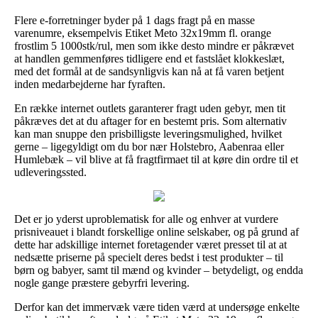
Flere e-forretninger byder på 1 dags fragt på en masse
varenumre, eksempelvis Etiket Meto 32x19mm fl. orange
frostlim 5 1000stk/rul, men som ikke desto mindre er påkrævet
at handlen gemmenføres tidligere end et fastslået klokkeslæt,
med det formål at de sandsynligvis kan nå at få varen betjent
inden medarbejderne har fyraften.
En række internet outlets garanterer fragt uden gebyr, men tit
påkræves det at du aftager for en bestemt pris. Som alternativ
kan man snuppe den prisbilligste leveringsmulighed, hvilket
gerne – ligegyldigt om du bor nær Holstebro, Aabenraa eller
Humlebæk – vil blive at få fragtfirmaet til at køre din ordre til et
udleveringssted.
Det er jo yderst uproblematisk for alle og enhver at vurdere
prisniveauet i blandt forskellige online selskaber, og på grund af
dette har adskillige internet foretagender været presset til at at
nedsætte priserne på specielt deres bedst i test produkter – til
børn og babyer, samt til mænd og kvinder – betydeligt, og endda
nogle gange præstere gebyrfri levering.
Derfor kan det immervæk være tiden værd at undersøge enkelte