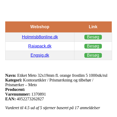
Webshop
Link
Holmrisb8online.dk
Besøg
Rajapack.dk
Besøg
Engsig.dk
Besøg
Navn:
Etiket Meto 32x19mm fl. orange frostlim 5 1000stk/rul
Kategori:
Kontorartikler / Prismærkning og tilbehør /
Prismærker – Meto
Producent:
Varenummer:
1370891
EAN:
4052273262827
Vurderet til
4.5
ud af 5 stjerner baseret på
17
anmeldelser