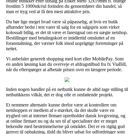
online butikker efter udsalg på Etiket Meto 32x19mm fl. orange
frostlim 5 1000stk/rul forinden du gennemfører din handel, så
man er tryg ved at få den mest attraktive pris.
Du bør lige meget hvad være så påpasselig, at hvis en butik
afhænder bedst i test varer til salg for en salgspris som virker
kolossalt billig, er det tit være et faresignal om en uægte netshop.
Bestillinger med betalingskort er imidlertid omsluttet af en
foranstaltning, der værner folk imod uoprigtige forretninger på
nettet.
Vi anbefaler generelt shopping med kort eller MobilePay. Som
en anden løsning kan du overveje et afdragstilbud fra fx ViaBill,
når du efterspørger at afbetale prisen over en længere periode.
Inden nogen handler på en netbutik kunne de altid tage stilling til
netbutikkens vilkår, det er dog ofte et omfattende projekt.
Et nemmere alternativ kunne derfor være at kontrollere om
netshoppen er medlem af e-mærket, da det skulle være en
tryghed om at internet firmaet opretholder dansk lovgivning, og
at online firmaet nu og da ses til af specialister der er meget
bekendte med bestemmelserne på området. Det er en rigtig god
genvej til opbakning, ifald du bliver udsat for udfordringer som