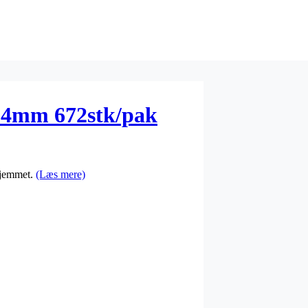
x14mm 672stk/pak
 hjemmet.
(Læs mere)