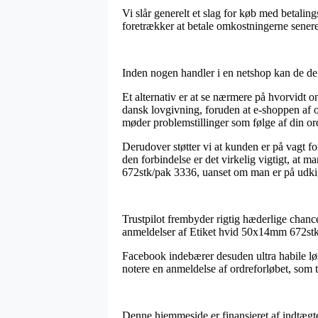
Vi slår generelt et slag for køb med betalin
foretrækker at betale omkostningerne senere
Inden nogen handler i en netshop kan de de 
Et alternativ er at se nærmere på hvorvidt
dansk lovgivning, foruden at e-shoppen af og
møder problemstillinger som følge af din or
Derudover støtter vi at kunden er på vagt fo
den forbindelse er det virkelig vigtigt, at m
672stk/pak 3336, uanset om man er på udkig 
Trustpilot frembyder rigtig hæderlige chancer
anmeldelser af Etiket hvid 50x14mm 672stk
Facebook indebærer desuden ultra habile løsn
notere en anmeldelse af ordreforløbet, som ti
Denne hjemmeside er finansieret af indtægte