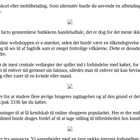
gskort eller mobilbetaling. Som alternativ burde du anvende en afbetaling
.
facto gennemlæse butikkens handelsaftale, det er dog for det meste ikke
 online webshoppen er e-mærket, siden det burde være en tilkendegivels
 til ses til af fagfolk som er meget fortrolige vilkårene. Dette er desu
dre.
r de mest centrale vedtægter der spiller ind i forbindelse med købet, for
an til enhver tid gemmer sin faktura, således man til enhver tid kan bevi
efter varer til en kvinde eller mand.
 for at studere flere øvrige brugeres iagttagelser og af den grund er det
/pak 3336 før du køber.
inger til at få kendskab til online shoppens popularitet. Her er der endd
lmed burde drages fordel af til at tage stilling til tilfredsheden hos kund
r fra annoncer. Vi samarbejder med en lang række internet forhandlere i 