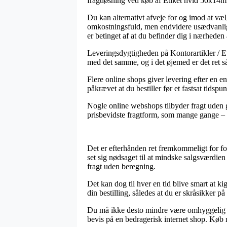
fragtløsning ved køb af Etiket hvid 50x14
Du kan alternativt afveje for og imod at væl
omkostningsfuld, men endvidere usædvanlig 
er betinget af at du befinder dig i nærheden
Leveringsdygtigheden på Kontorartikler / Et
med det samme, og i det øjemed er det ret s
Flere online shops giver levering efter en 
påkrævet at du bestiller før et fastsat tidsp
Nogle online webshops tilbyder fragt uden g
prisbevidste fragtform, som mange gange – om
Det er efterhånden ret fremkommeligt for for
set sig nødsaget til at mindske salgsværdie
fragt uden beregning.
Det kan dog til hver en tid blive smart at 
din bestilling, således at du er skråsikker p
Du må ikke desto mindre være omhyggelig med
bevis på en bedragerisk internet shop. Køb 