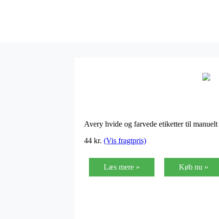
Avery hvide og farvede etiketter til manuelt
44
kr.
(Vis fragtpris)
Læs mere »
Køb nu »