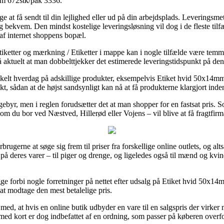
mm 672stk/pak 3336.
ge at få sendt til din lejlighed eller ud på din arbejdsplads. Leveringsm
bekvem. Den mindst kostelige leveringsløsning vil dog i de fleste tilf
 af internet shoppens bopæl.
iketter og mærkning / Etiketter i mappe kan i nogle tilfælde være tem
å aktuelt at man dobbelttjekker det estimerede leveringstidspunkt på d
enkelt hverdag på adskillige produkter, eksempelvis Etiket hvid 50x14m
unkt, sådan at de højst sandsynligt kan nå at få produkterne klargjort in
ebyr, men i reglen forudsætter det at man shopper for en fastsat pris. 
 du bor ved Næstved, Hillerød eller Vojens – vil blive at få fragtfirmaet
brugerne at søge sig frem til priser fra forskellige online outlets, og a
n på deres varer – til piger og drenge, og ligeledes også til mænd og kv
kigge forbi nogle forretninger på nettet efter udsalg på Etiket hvid 50
å at modtage den mest betalelige pris.
, at hvis en online butik udbyder en vare til en salgspris der virker my
med kort er dog indbefattet af en ordning, som passer på køberen overfo