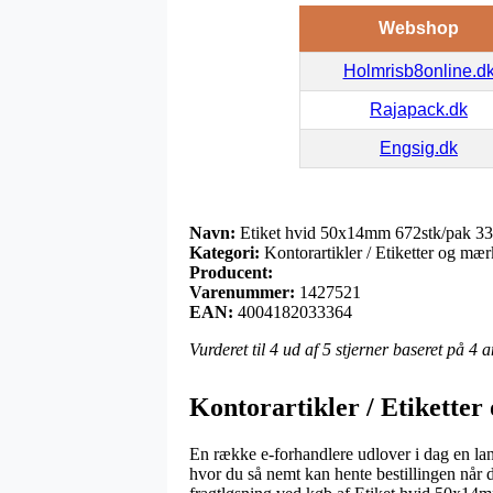
Webshop
Holmrisb8online.d
Rajapack.dk
Engsig.dk
Navn:
Etiket hvid 50x14mm 672stk/pak 3
Kategori:
Kontorartikler / Etiketter og mær
Producent:
Varenummer:
1427521
EAN:
4004182033364
Vurderet til
4
ud af 5 stjerner baseret på
4
a
Kontorartikler / Etiketter
En række e-forhandlere udlover i dag en lan
hvor du så nemt kan hente bestillingen når d