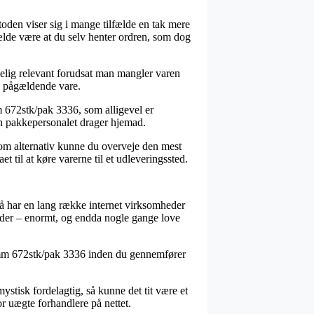
etoden viser sig i mange tilfælde en tak mere
ælde være at du selv henter ordren, som dog
melig relevant forudsat man mangler varen
en pågældende vare.
m 672stk/pak 3336, som alligevel er
den pakkepersonalet drager hjemad.
Som alternativ kunne du overveje den mest
 til at køre varerne til et udleveringssted.
ltså har en lang række internet virksomheder
inder – enormt, og endda nogle gange love
x14mm 672stk/pak 3336 inden du gennemfører
stisk fordelagtig, så kunne det tit være et
r uægte forhandlere på nettet.