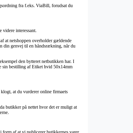
sordning fra f.eks. ViaBill, forudsat du
 videre interessant.
e af at netshoppen overholder gældende
den din genvej til en håndsrækning, når du
 eksempel den bytteret netbutikken har. I
se sin bestilling af Etiket hvid 50x14mm
 klogt, at du vurderer online firmaets
a butikker på nettet hvor det er muligt at
erne.
form af at vi publicerer butikkernes varer,