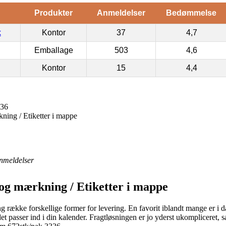
Produkter
Anmeldelser
Bedømmelse
k
Kontor
37
4,7
Emballage
503
4,6
Kontor
15
4,4
336
kning / Etiketter i mappe
nmeldelser
 og mærkning / Etiketter i mappe
g række forskellige former for levering. En favorit iblandt mange er i 
et passer ind i din kalender. Fragtløsningen er jo yderst ukompliceret, 