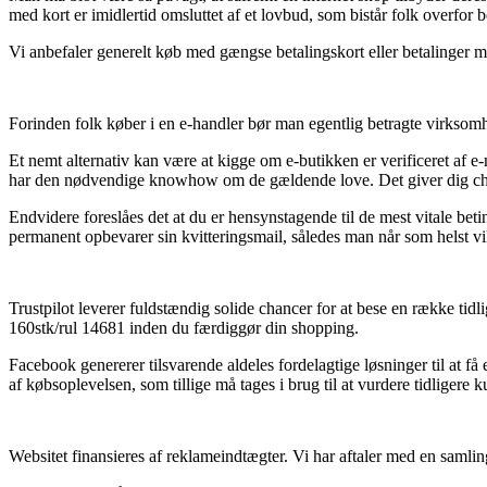
med kort er imidlertid omsluttet af et lovbud, som bistår folk overfor
Vi anbefaler generelt køb med gængse betalingskort eller betalinger me
Forinden folk køber i en e-handler bør man egentlig betragte virksomh
Et nemt alternativ kan være at kigge om e-butikken er verificeret af e-m
har den nødvendige knowhow om de gældende love. Det giver dig chanc
Endvidere foreslåes det at du er hensynstagende til de mest vitale be
permanent opbevarer sin kvitteringsmail, således man når som helst 
Trustpilot leverer fuldstændig solide chancer for at bese en række t
160stk/rul 14681 inden du færdiggør din shopping.
Facebook genererer tilsvarende aldeles fordelagtige løsninger til at f
af købsoplevelsen, som tillige må tages i brug til at vurdere tidligere 
Websitet finansieres af reklameindtægter. Vi har aftaler med en samli