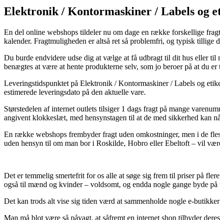
Elektronik / Kontormaskiner / Labels og e
En del online webshops tildeler nu om dage en række forskellige fragtm
kalender. Fragtmuligheden er altså ret så problemfri, og typisk ti
Du burde endvidere udse dig at vælge at få udbragt til dit hus eller t
benægtes at være at hente produkterne selv, som jo beroer på at du er 
Leveringstidspunktet på Elektronik / Kontormaskiner / Labels og etiket
estimerede leveringsdato på den aktuelle vare.
Størstedelen af internet outlets tilsiger 1 dags fragt på mange va
angivent klokkeslæt, med hensynstagen til at de med sikkerhed kan nå 
En række webshops frembyder fragt uden omkostninger, men i de fleste 
uden hensyn til om man bor i Roskilde, Hobro eller Ebeltoft – vil være 
Det er temmelig smertefrit for os alle at søge sig frem til priser på fl
også til mænd og kvinder – voldsomt, og endda nogle gange byde på 
Det kan trods alt vise sig tiden værd at sammenholde nogle e-butikk
Man må blot være så påvagt, at såfremt en internet shop tilbyder deres