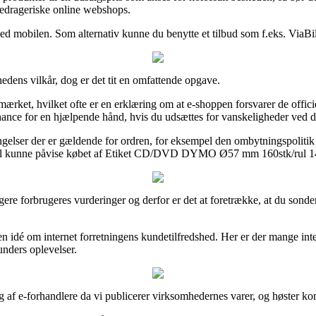
 bedrageriske online webshops.
d mobilen. Som alternativ kunne du benytte et tilbud som f.eks. ViaBill
edens vilkår, dog er det tit en omfattende opgave.
ærket, hvilket ofte er en erklæring om at e-shoppen forsvarer de officiell
e for en hjælpende hånd, hvis du udsættes for vanskeligheder ved din
tingelser der er gældende for ordren, for eksempel den ombytningspoliti
vil kunne påvise købet af Etiket CD/DVD DYMO Ø57 mm 160stk/rul 14681
idligere forbrugeres vurderinger og derfor er det at foretrække, at d
å en idé om internet forretningens kundetilfredshed. Her er der mange in
kunders oplevelser.
ng af e-forhandlere da vi publicerer virksomhedernes varer, og høster k