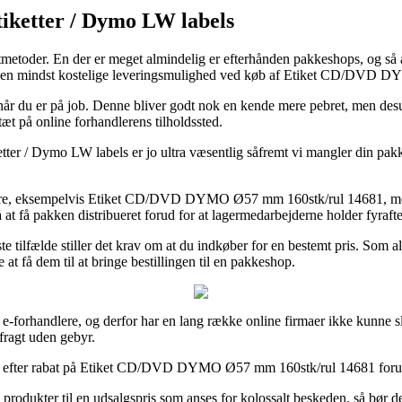
tiketter / Dymo LW labels
etoder. En der er meget almindelig er efterhånden pakkeshops, og så afh
llige den mindst kostelige leveringsmulighed ved køb af Etiket CD/DV
il når du er på job. Denne bliver godt nok en kende mere pebret, men des
tæt på online forhandlerens tilholdssted.
ter / Dymo LW labels er jo ultra væsentlig såfremt vi mangler din pakke
renumre, eksempelvis Etiket CD/DVD DYMO Ø57 mm 160stk/rul 14681, men 
at få pakken distribueret forud for at lagermedarbejderne holder fyraft
tilfælde stiller det krav om at du indkøber for en bestemt pris. Som al
at få dem til at bringe bestillingen til en pakkeshop.
ere e-forhandlere, og derfor har en lang række online firmaer ikke kunne s
fragt uden gebyr.
er efter rabat på Etiket CD/DVD DYMO Ø57 mm 160stk/rul 14681 forud fo
 produkter til en udsalgspris som anses for kolossalt beskeden, så bør 