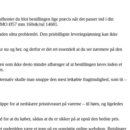
enter du blot bestillingen lige præcis når det passer ind i din
D DYMO Ø57 mm 160stk/rul 14681.
uden ultra problemfri. Den prisbilligste leveringsløsning kan ikke
 nu og her, og derfor er det ret essentielt at du ser nærmere på den
som ikke desto mindre afhænger af at bestillingen laves inden et
en.
ternativ skulle man snuppe den mest letkøbte fragtmulighed, som tit –
lippe for at nedskære prisniveauet på varerne – til børn, og ligeledes
r at du køber, sådan at du er sikker på at opnå den bedste pris.
det undertiden være et tegn på en uoprigtig online webshop. Betalinger