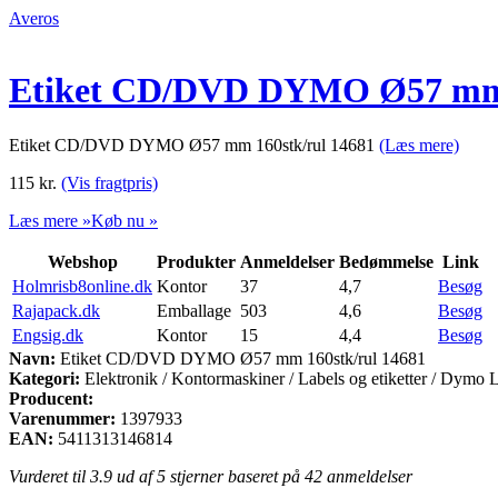
Averos
Etiket CD/DVD DYMO Ø57 mm 
Etiket CD/DVD DYMO Ø57 mm 160stk/rul 14681
(Læs mere)
115
kr.
(Vis fragtpris)
Læs mere »
Køb nu »
Webshop
Produkter
Anmeldelser
Bedømmelse
Link
Holmrisb8online.dk
Kontor
37
4,7
Besøg
Rajapack.dk
Emballage
503
4,6
Besøg
Engsig.dk
Kontor
15
4,4
Besøg
Navn:
Etiket CD/DVD DYMO Ø57 mm 160stk/rul 14681
Kategori:
Elektronik / Kontormaskiner / Labels og etiketter / Dymo 
Producent:
Varenummer:
1397933
EAN:
5411313146814
Vurderet til
3.9
ud af 5 stjerner baseret på
42
anmeldelser