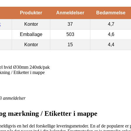
Produkter
Anmeldelser
Bedømmelse
k
Kontor
37
4,7
Emballage
503
4,6
Kontor
15
4,4
eel hvid Ø30mm 240stk/pak
kning / Etiketter i mappe
3
anmeldelser
 og mærkning / Etiketter i mappe
er heldigvis en hel del forskellige leveringsmetoder. En af de populære