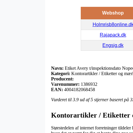
Webshop
Holmrisb8online.d
Rajapack.dk
Engsig.dk
Navn:
Etiket Avery t/inspektionsdato Nop
Kategori:
Kontorartikler / Etiketter og mær
Producent:
Varenummer:
1386932
EAN:
4004182068458
Vurderet til
3.9
ud af 5 stjerner baseret på
3
Kontorartikler / Etiketter
Størstedelen af internet forretninger tildel