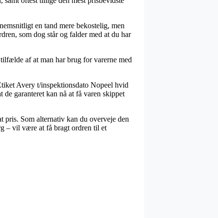
 samt oftest tillige den mest prisbevidste
ennemsnitligt en tand mere bekostelig, men
ordren, som dog står og falder med at du har
 tilfælde af at man har brug for varerne med
Etiket Avery t/inspektionsdato Nopeel hvid
 de garanteret kan nå at få varen skippet
sat pris. Som alternativ kan du overveje den
– vil være at få bragt ordren til et