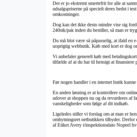
Det er jo ekstremt smertefrit for alle at sa
udsalgspriserne på specielt deres bedst i te
omkostninger.
Dog kan det ikke desto mindre vise sig ford
240stk/pak inden du bestiller, så man er tryg
Du må blot være så påpasselig, at ifald en e
uoprigtig webbutik. Køb med kort er dog omf
Vi anbefaler generelt køb med betalingskort
tilfælde af at du har til hensigt at finansiere
Før nogen handler i en internet butik kunne 
En anden løsning er at kontrollere om online
udover at shoppen nu og da revurderes af fag
vanskeligheder som følge af dit indkøb.
Ligeledes stiller vi forslag om at man er h
ombytningsret netbutikken tilbyder. Derfor 
af Etiket Avery t/inspektionsdato Nopeel h