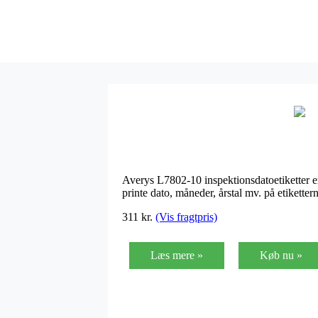
Averys L7802-10 inspektionsdatoetiketter er 
printe dato, måneder, årstal mv. på etikett
311
kr.
(Vis fragtpris)
Læs mere »
Køb nu »