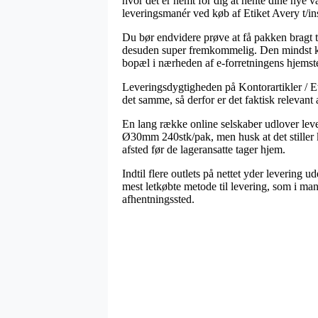
hvor det er nemt for dig at hente dine nye va
leveringsmanér ved køb af Etiket Avery t/
Du bør endvidere prøve at få pakken bragt ti
desuden super fremkommelig. Den mindst koste
bopæl i nærheden af e-forretningens hjemst
Leveringsdygtigheden på Kontorartikler / Et
det samme, så derfor er det faktisk relevant
En lang række online selskaber udlover leve
Ø30mm 240stk/pak, men husk at det stiller k
afsted før de lageransatte tager hjem.
Indtil flere outlets på nettet yder levering 
mest letkøbte metode til levering, som i man
afhentningssted.