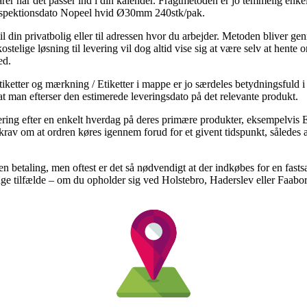
rer når det passer ind i din kalender. Fragtmetoden er jo temmelig enkel,
inspektionsdato Nopeel hvid Ø30mm 240stk/pak.
l din privatbolig eller til adressen hvor du arbejder. Metoden bliver g
lige løsning til levering vil dog altid vise sig at være selv at hente 
ed.
iketter og mærkning / Etiketter i mappe er jo særdeles betydningsfuld i
 at man efterser den estimerede leveringsdato på det relevante produkt.
ring efter en enkelt hverdag på deres primære produkter, eksempelvis 
rav om at ordren køres igennem forud for et givent tidspunkt, således at
uden betaling, men oftest er det så nødvendigt at der indkøbes for en fast
ge tilfælde – om du opholder sig ved Holstebro, Haderslev eller Faaborg 