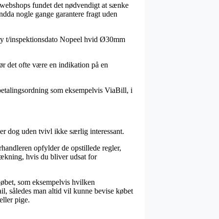
ine webshops fundet det nødvendigt at sænke
g endda nogle gange garantere fragt uden
Avery t/inspektionsdato Nopeel hvid Ø30mm
ør det ofte være en indikation på en
betalingsordning som eksempelvis ViaBill, i
er dog uden tvivl ikke særlig interessant.
handleren opfylder de opstillede regler,
ækning, hvis du bliver udsat for
 købet, som eksempelvis hvilken
il, således man altid vil kunne bevise købet
ller pige.