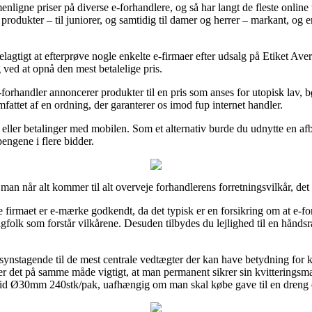
mmenligne priser på diverse e-forhandlere, og så har langt de fleste onl
st produkter – til juniorer, og samtidig til damer og herrer – markant, o
elagtigt at efterprøve nogle enkelte e-firmaer efter udsalg på Etiket 
 ved at opnå den mest betalelige pris.
-forhandler annoncerer produkter til en pris som anses for utopisk lav, b
attet af en ordning, der garanterer os imod fup internet handler.
 eller betalinger med mobilen. Som et alternativ burde du udnytte en af
 pengene i flere bidder.
man når alt kommer til alt overveje forhandlerens forretningsvilkår, det 
 firmaet er e-mærke godkendt, da det typisk er en forsikring om at e-for
folk som forstår vilkårene. Desuden tilbydes du lejlighed til en håndsr
ensynstagende til de mest centrale vedtægter der kan have betydning for
er det på samme måde vigtigt, at man permanent sikrer sin kvitteringsma
vid Ø30mm 240stk/pak, uafhængig om man skal købe gave til en dreng e