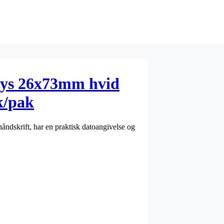
frys 26x73mm hvid
k/pak
håndskrift, har en praktisk datoangivelse og