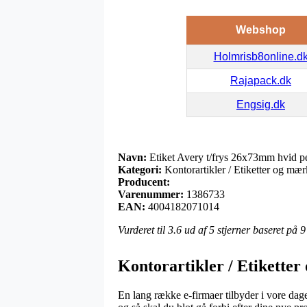
Webshop
Holmrisb8online.d
Rajapack.dk
Engsig.dk
Navn:
Etiket Avery t/frys 26x73mm hvid p
Kategori:
Kontorartikler / Etiketter og mær
Producent:
Varenummer:
1386733
EAN:
4004182071014
Vurderet til
3.6
ud af 5 stjerner baseret på
9
Kontorartikler / Etiketter
En lang række e-firmaer tilbyder i vore dage