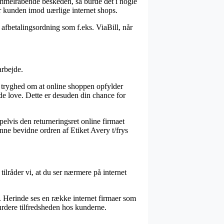
himmelråbende beskeden, så burde det i nogle
er kunden imod uærlige internet shops.
 afbetalingsordning som f.eks. ViaBill, når
arbejde.
n tryghed om at online shoppen opfylder
de love. Dette er desuden din chance for
pelvis den returneringsret online firmaet
unne bevidne ordren af Etiket Avery t/frys
tilråder vi, at du ser nærmere på internet
d. Herinde ses en række internet firmaer som
urdere tilfredsheden hos kunderne.