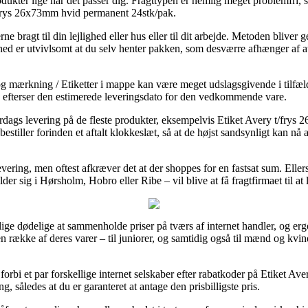
rodukter lige når det passer dig. Fragttypen er nemlig meget problemfri, 
/frys 26x73mm hvid permanent 24stk/pak.
e bragt til din lejlighed eller hus eller til dit arbejde. Metoden bliver
ed er utvivlsomt at du selv henter pakken, som desværre afhænger af at 
r og mærkning / Etiketter i mappe kan være meget udslagsgivende i tilf
 du efterser den estimerede leveringsdato for den vedkommende vare.
erdags levering på de fleste produkter, eksempelvis Etiket Avery t/fr
stiller forinden et aftalt klokkeslæt, så at de højst sandsynligt kan nå a
i levering, men oftest afkræver det at der shoppes for en fastsat sum. El
 sig i Hørsholm, Hobro eller Ribe – vil blive at få fragtfirmaet til at le
lige dødelige at sammenholde priser på tværs af internet handler, og ergo
 række af deres varer – til juniorer, og samtidig også til mænd og kvi
e forbi et par forskellige internet selskaber efter rabatkoder på Etiket 
 således at du er garanteret at antage den prisbilligste pris.