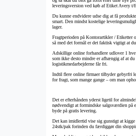
og så skal du blot gå forbi efter dine nye p
leveringsversion ved køb af Etiket Avery t
Du kunne endvidere udse dig at få produktern
smart. Den mindst kostelige leveringsmuligh
lager.
Fragtperioden på Kontorartikler / Etikette
så med det formål er det faktisk vigtigt at
Adskillige online forhandlere udlover 1 hv
som ikke desto mindre er afhængig af at du be
logistikmedarbejderne får fri.
Indtil flere online firmaer tilbyder gebyrfr
for fragt, som mange gange – om man opholder
Det er efterhånden yderst ligetil for alminde
nødvendigt at formindske salgsværdien på en
byde på gratis levering.
Det kan imidlertid vise sig gunstigt at kigg
24stk/pak forinden du færdiggør din shopping,