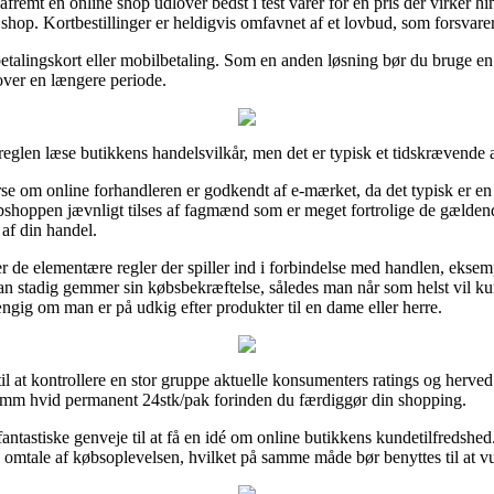
fremt en online shop udlover bedst i test varer for en pris der virker 
 shop. Kortbestillinger er heldigvis omfavnet af et lovbud, som forsvar
d betalingskort eller mobilbetaling. Som en anden løsning bør du bruge en
 over en længere periode.
eglen læse butikkens handelsvilkår, men det er typisk et tidskrævende 
rse om online forhandleren er godkendt af e-mærket, da det typisk er e
ebshoppen jævnligt tilses af fagmænd som er meget fortrolige de gælden
 af din handel.
ver de elementære regler der spiller ind i forbindelse med handlen, eksem
at man stadig gemmer sin købsbekræftelse, således man når som helst vil k
ig om man er på udkig efter produkter til en dame eller herre.
til at kontrollere en stor gruppe aktuelle konsumenters ratings og herved 
x73mm hvid permanent 24stk/pak forinden du færdiggør din shopping.
antastiske genveje til at få en idé om online butikkens kundetilfredshe
 omtale af købsoplevelsen, hvilket på samme måde bør benyttes til at v