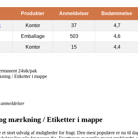
Produkter
Anmeldelser
Bedømmelse
k
Kontor
37
4,7
Emballage
503
4,6
Kontor
15
4,4
ermanent 24stk/pak
kning / Etiketter i mappe
anmeldelser
 og mærkning / Etiketter i mappe
 et stort udvalg af muligheder for fragt. Den mest populære er nu til d