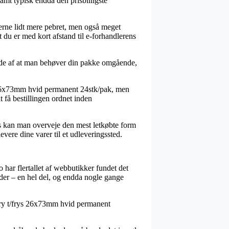
samt typisk endda den prisbilligste
 gerne lidt mere pebret, men også meget
du er med kort afstand til e-forhandlerens
ælde af at man behøver din pakke omgående,
ys 26x73mm hvid permanent 24stk/pak, men
t få bestillingen ordnet inden
lers kan man overveje den mest letkøbte form
vere dine varer til et udleveringssted.
 har flertallet af webbutikker fundet det
nder – en hel del, og endda nogle gange
Avery t/frys 26x73mm hvid permanent