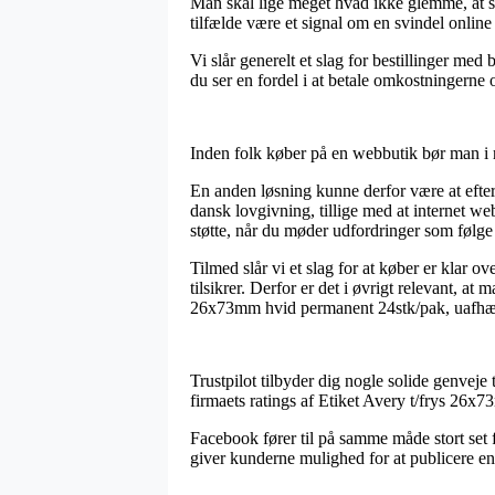
Man skal lige meget hvad ikke glemme, at så
tilfælde være et signal om en svindel online
Vi slår generelt et slag for bestillinger me
du ser en fordel i at betale omkostningerne
Inden folk køber på en webbutik bør man i r
En anden løsning kunne derfor være at efte
dansk lovgivning, tillige med at internet w
støtte, når du møder udfordringer som følge
Tilmed slår vi et slag for at køber er klar o
tilsikrer. Derfor er det i øvrigt relevant, 
26x73mm hvid permanent 24stk/pak, uafhæng
Trustpilot tilbyder dig nogle solide genveje 
firmaets ratings af Etiket Avery t/frys 26
Facebook fører til på samme måde stort set f
giver kunderne mulighed for at publicere en