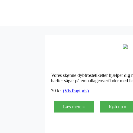
Vores skønne dybfrostetiketter hjælper dig m
hæfter sågar på emballageoverflader med lid
39
kr.
(Vis fragtpris)
Læs mere »
Køb nu »