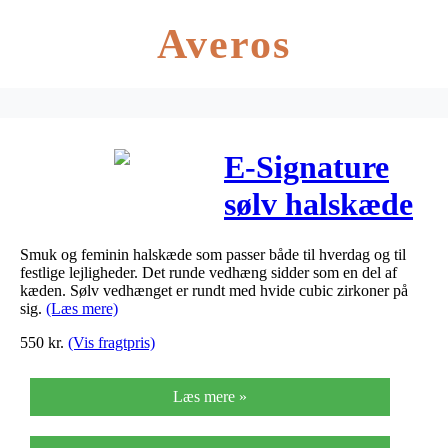
Averos
E-Signature
sølv halskæde
med rundt
Smuk og feminin halskæde som passer både til hverdag og til
vedhæng
festlige lejligheder. Det runde vedhæng sidder som en del af
kæden. Sølv vedhænget er rundt med hvide cubic zirkoner på
rhod. med cz,
sig.
(Læs mere)
550
kr.
(Vis fragtpris)
42+3cm
Læs mere »