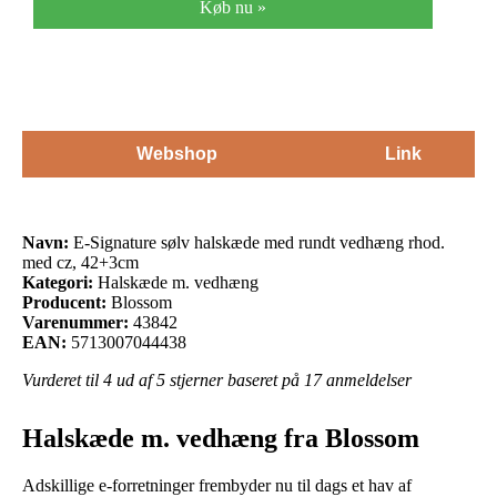
Køb nu »
Webshop
Link
Navn:
E-Signature sølv halskæde med rundt vedhæng rhod.
med cz, 42+3cm
Kategori:
Halskæde m. vedhæng
Producent:
Blossom
Varenummer:
43842
EAN:
5713007044438
Vurderet til
4
ud af 5 stjerner baseret på
17
anmeldelser
Halskæde m. vedhæng fra Blossom
Adskillige e-forretninger frembyder nu til dags et hav af