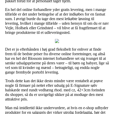
pakket forud for at personalet tager hjem.
En hel del online forhandlere yder gratis levering, men i mange
tilfælde er det under betingelse af at der indkøbes for en fastsat
sum. I øvrigt burde du tage den mest letkøbte løsning til
levering, hvilket i mange tilfælde – uden hensyn til om du er nær
Vejle, Holbæk eller Grindsted – vil blive at få fragtfirmaet til at
bringe produkterne til et udleveringssted.
Det er jo efterhånden i høj grad fleksibelt for enhver at finde
frem til de bedste priser fra diverse online forretninger, og altså
har en hel del Blossom internet forhandlere set sig tvunget til at
sænke udsalgspriserne på deres varer – til børn og babyer, lige så
vel som til kvinder og mænd – betragteligt, og endda nogle
gange frembyde portofri levering.
Trods dette kan det ikke desto mindre være rentabelt at prøve
nogle få firmaer på nettet efter udsalg på E-Signature sølv
halskæde med rundt vedhæng rhod. med cz, 42+3cm forinden
du shopper, så du er usvigeligt sikker på at modtage den mest
attraktive pris.
Man må imidlertid ikke undervurdere, at hvis en e-shop udbyder
produkter for en salgspris der virker utrolig fordelagtig, bør det