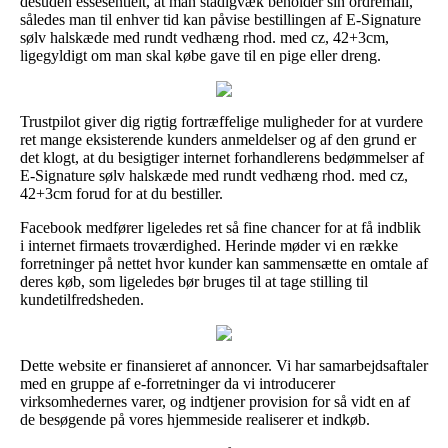
desuden essesentielt, at man stadigvæk beholder sin ordremail,
således man til enhver tid kan påvise bestillingen af E-Signature
sølv halskæde med rundt vedhæng rhod. med cz, 42+3cm,
ligegyldigt om man skal købe gave til en pige eller dreng.
Trustpilot giver dig rigtig fortræffelige muligheder for at vurdere
ret mange eksisterende kunders anmeldelser og af den grund er
det klogt, at du besigtiger internet forhandlerens bedømmelser af
E-Signature sølv halskæde med rundt vedhæng rhod. med cz,
42+3cm forud for at du bestiller.
Facebook medfører ligeledes ret så fine chancer for at få indblik
i internet firmaets troværdighed. Herinde møder vi en række
forretninger på nettet hvor kunder kan sammensætte en omtale af
deres køb, som ligeledes bør bruges til at tage stilling til
kundetilfredsheden.
Dette website er finansieret af annoncer. Vi har samarbejdsaftaler
med en gruppe af e-forretninger da vi introducerer
virksomhedernes varer, og indtjener provision for så vidt en af
de besøgende på vores hjemmeside realiserer et indkøb.