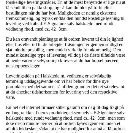
forskellige leveringsmåder. En af de mest benyttede er lige nu at
få sendt til en pakkeshop, og så kan du blot gå forbi efter
bestillingen når du har lyst. Muligheden er nemlig ekstremt
fremkommelig, og typisk endda den mindst kostelige løsning til
levering ved køb af E-Signature sølv halskæde med rundt
vedhæng rhod. med cz, 42+3cm.
Du kan omvendt planlægge at få ordren leveret til din lejlighed
eller hus eller ud til dit arbejde. Løsningen er gennemsnitligt en
sjat mindre prisbillig, men endda virkelig fremkommelig. Den
mindst kostelige type af levering vil dog i de fleste tilfælde være
at hente varerne selv, som jo kræver at du har bopæl nærved
netshoppens lager.
Leveringstiden på Halskæde m. vedhæng er selvfølgelig
temmelig udslagsgivende om vi har behov for dine nye
produkter med det samme, så af den grund er det ret så relevant
at du checker tidshorisonten for levering ved den respektive
vare.
En hel del internet firmaer stiller garanti om dag-til-dag fragt på
en lang række af deres produkter, eksempelvis E-Signature sølv
halskæde med rundt vedhæng rhod. med cz, 42+3cm, men som
ikke desto mindre beroer på at ordren køres igennem inden et
aftalt klokkeslæt, sådan at de har mulighed for at nå at få ordren