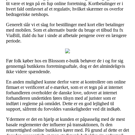
tit være et tegn på en fup online forretning. Kortbetalinger er i
hvert fald omfavnet af et regulativ, hvilket skærmer os overfor
bedrageriske netshops.
Generelt slår vi et slag for bestillinger med kort eller betalinger
med mobilen. Som et alternativ burde du bruge et tilbud fra fx
ViaBill, ifald du har i sinde at afbetale pengene over en længere
periode.
Før folk køber hos en Blossom e-butik behøver de i og for sig
gennemgå butikkens forretningsaftale, dog er det almindeligvis
ikke videre spændende.
En anden mulighed kunne derfor være at kontrollere om online
firmaet er verificeret af e-mærket, som er et tegn på at internet
forhandleren overholder de danske love, udover at internet
forhandleren undertiden føres tilsyn med af jurister som er
indført i reglerne på området. Dette er en god lejlighed til
support, såfremt du forvoldes vanskeligheder ved dit indkøb.
Ydermere er det en hjælp at kunden er påpasselig med de mest
basale reglementer der influerer på transaktionen, fx den
returrettighed online butikken kører med. På grund af dette er det