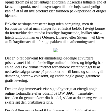
opmærksom på at det antager at ordren indsendes tidligere end et
fastsat tidspunkt, med hensynstagen til at de højst sandsynligt
kan nå at få dit nye produkt klar forinden pakkepersonalet drager
hjemad.
Enkelte netshops præsterer fragt uden beregning, men tit
forudsætter det at man aftager for et fastsat beløb. I øvrigt kunne
du foretrække den mindst kostelige fragtmetode, hvilket ofte –
ligegyldigt om man er i Odense, Lillerød eller Skjern – vil blive
at få fragtfirmaet til at bringe pakken til et afhentningssted.
Det er jo ret bekvemt for almindelige dødelige at vurdere
prisniveauet i blandt forskellige online butikker, og følgelig har
en hel del DW drums internet forhandlere været tvunget til at
nedsætte salgspriserne på produkterne – til børn, og samtidig til
damer og herrer – voldsomt, og endda nogle gange garantere
gratis levering.
Det kan dog immervæk vise sig udbytterigt at eftergå nogle
online forhandlere efter udsalg på DW 3991 – Tamstativ.
forinden du gennemfører din handel, sådan at du er tryg ved at
skaffe sig den prisbilligste pris.
Du skal lige meget hvad ikke glemme, at i tilfælde af at en