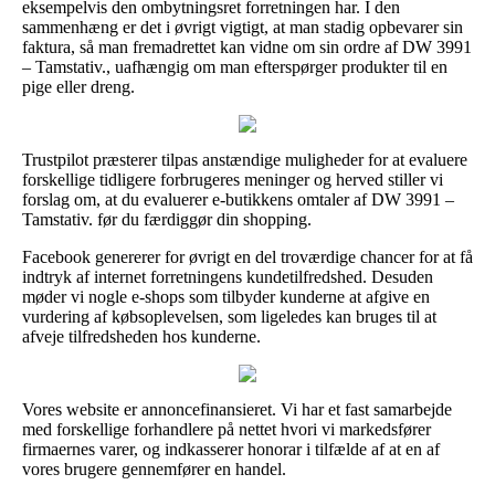
eksempelvis den ombytningsret forretningen har. I den
sammenhæng er det i øvrigt vigtigt, at man stadig opbevarer sin
faktura, så man fremadrettet kan vidne om sin ordre af DW 3991
– Tamstativ., uafhængig om man efterspørger produkter til en
pige eller dreng.
Trustpilot præsterer tilpas anstændige muligheder for at evaluere
forskellige tidligere forbrugeres meninger og herved stiller vi
forslag om, at du evaluerer e-butikkens omtaler af DW 3991 –
Tamstativ. før du færdiggør din shopping.
Facebook genererer for øvrigt en del troværdige chancer for at få
indtryk af internet forretningens kundetilfredshed. Desuden
møder vi nogle e-shops som tilbyder kunderne at afgive en
vurdering af købsoplevelsen, som ligeledes kan bruges til at
afveje tilfredsheden hos kunderne.
Vores website er annoncefinansieret. Vi har et fast samarbejde
med forskellige forhandlere på nettet hvori vi markedsfører
firmaernes varer, og indkasserer honorar i tilfælde af at en af
vores brugere gennemfører en handel.