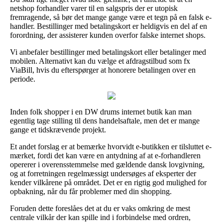
netshop forhandler varer til en salgspris der er utopisk
fremragende, så bør det mange gange være et tegn på en falsk e-
handler. Bestillinger med betalingskort er heldigvis en del af en
forordning, der assisterer kunden overfor falske internet shops.
Vi anbefaler bestillinger med betalingskort eller betalinger med
mobilen. Alternativt kan du vælge et afdragstilbud som fx
ViaBill, hvis du efterspørger at honorere betalingen over en
periode.
Inden folk shopper i en DW drums internet butik kan man
egentlig tage stilling til dens handelsaftale, men det er mange
gange et tidskrævende projekt.
Et andet forslag er at bemærke hvorvidt e-butikken er tilsluttet e-
mærket, fordi det kan være en antydning af at e-forhandleren
opererer i overensstemmelse med gældende dansk lovgivning,
og at forretningen regelmæssigt undersøges af eksperter der
kender vilkårene på området. Det er en rigtig god mulighed for
opbakning, når du får problemer med din shopping.
Foruden dette foreslåes det at du er vaks omkring de mest
centrale vilkår der kan spille ind i forbindelse med ordren,