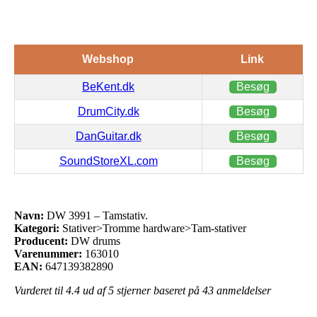
Webshop
Link
BeKent.dk
Besøg
DrumCity.dk
Besøg
DanGuitar.dk
Besøg
SoundStoreXL.com
Besøg
Navn:
DW 3991 – Tamstativ.
Kategori:
Stativer>Tromme hardware>Tam-stativer
Producent:
DW drums
Varenummer:
163010
EAN:
647139382890
Vurderet til
4.4
ud af 5 stjerner baseret på
43
anmeldelser