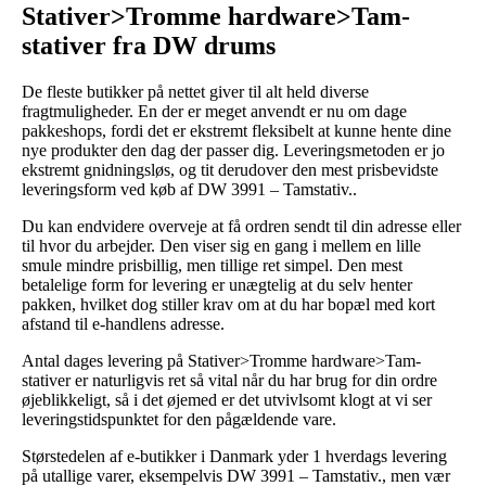
Stativer>Tromme hardware>Tam-
stativer fra DW drums
De fleste butikker på nettet giver til alt held diverse
fragtmuligheder. En der er meget anvendt er nu om dage
pakkeshops, fordi det er ekstremt fleksibelt at kunne hente dine
nye produkter den dag der passer dig. Leveringsmetoden er jo
ekstremt gnidningsløs, og tit derudover den mest prisbevidste
leveringsform ved køb af DW 3991 – Tamstativ..
Du kan endvidere overveje at få ordren sendt til din adresse eller
til hvor du arbejder. Den viser sig en gang i mellem en lille
smule mindre prisbillig, men tillige ret simpel. Den mest
betalelige form for levering er unægtelig at du selv henter
pakken, hvilket dog stiller krav om at du har bopæl med kort
afstand til e-handlens adresse.
Antal dages levering på Stativer>Tromme hardware>Tam-
stativer er naturligvis ret så vital når du har brug for din ordre
øjeblikkeligt, så i det øjemed er det utvivlsomt klogt at vi ser
leveringstidspunktet for den pågældende vare.
Størstedelen af e-butikker i Danmark yder 1 hverdags levering
på utallige varer, eksempelvis DW 3991 – Tamstativ., men vær