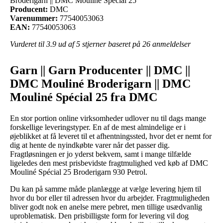
Broderigarn || DMC Mouliné Spécial 25
Producent:
DMC
Varenummer:
77540053063
EAN:
77540053063
Vurderet til
3.9
ud af 5 stjerner baseret på
26
anmeldelser
Garn || Garn Producenter || DMC ||
DMC Mouliné Broderigarn || DMC
Mouliné Spécial 25 fra DMC
En stor portion online virksomheder udlover nu til dags mange
forskellige leveringstyper. En af de mest almindelige er i
øjeblikket at få leveret til et afhentningssted, hvor det er nemt for
dig at hente de nyindkøbte varer når det passer dig.
Fragtløsningen er jo yderst bekvem, samt i mange tilfælde
ligeledes den mest prisbevidste fragtmulighed ved køb af DMC
Mouliné Spécial 25 Broderigarn 930 Petrol.
Du kan på samme måde planlægge at vælge levering hjem til
hvor du bor eller til adressen hvor du arbejder. Fragtmuligheden
bliver godt nok en anelse mere pebret, men tillige usædvanlig
uproblematisk. Den prisbilligste form for levering vil dog