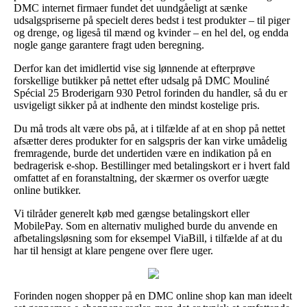
DMC internet firmaer fundet det uundgåeligt at sænke
udsalgspriserne på specielt deres bedst i test produkter – til piger
og drenge, og ligeså til mænd og kvinder – en hel del, og endda
nogle gange garantere fragt uden beregning.
Derfor kan det imidlertid vise sig lønnende at efterprøve
forskellige butikker på nettet efter udsalg på DMC Mouliné
Spécial 25 Broderigarn 930 Petrol forinden du handler, så du er
usvigeligt sikker på at indhente den mindst kostelige pris.
Du må trods alt være obs på, at i tilfælde af at en shop på nettet
afsætter deres produkter for en salgspris der kan virke umådelig
fremragende, burde det undertiden være en indikation på en
bedragerisk e-shop. Bestillinger med betalingskort er i hvert fald
omfattet af en foranstaltning, der skærmer os overfor uægte
online butikker.
Vi tilråder generelt køb med gængse betalingskort eller
MobilePay. Som en alternativ mulighed burde du anvende en
afbetalingsløsning som for eksempel ViaBill, i tilfælde af at du
har til hensigt at klare pengene over flere uger.
Forinden nogen shopper på en DMC online shop kan man ideelt