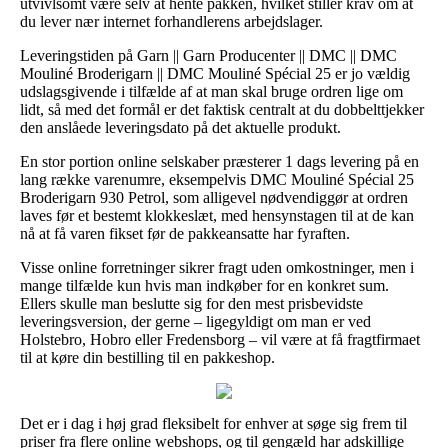
utvivlsomt være selv at hente pakken, hvilket stiller krav om at
du lever nær internet forhandlerens arbejdslager.
Leveringstiden på Garn || Garn Producenter || DMC || DMC
Mouliné Broderigarn || DMC Mouliné Spécial 25 er jo vældig
udslagsgivende i tilfælde af at man skal bruge ordren lige om
lidt, så med det formål er det faktisk centralt at du dobbelttjekker
den anslåede leveringsdato på det aktuelle produkt.
En stor portion online selskaber præsterer 1 dags levering på en
lang række varenumre, eksempelvis DMC Mouliné Spécial 25
Broderigarn 930 Petrol, som alligevel nødvendiggør at ordren
laves før et bestemt klokkeslæt, med hensynstagen til at de kan
nå at få varen fikset før de pakkeansatte har fyraften.
Visse online forretninger sikrer fragt uden omkostninger, men i
mange tilfælde kun hvis man indkøber for en konkret sum.
Ellers skulle man beslutte sig for den mest prisbevidste
leveringsversion, der gerne – ligegyldigt om man er ved
Holstebro, Hobro eller Fredensborg – vil være at få fragtfirmaet
til at køre din bestilling til en pakkeshop.
Det er i dag i høj grad fleksibelt for enhver at søge sig frem til
priser fra flere online webshops, og til gengæld har adskillige