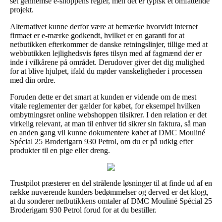
set gennemse e-shoppens regler, men det er typisk et omfattende
projekt.
Alternativet kunne derfor være at bemærke hvorvidt internet
firmaet er e-mærke godkendt, hvilket er en garanti for at
netbutikken efterkommer de danske retningslinjer, tillige med at
webbutikken lejlighedsvis føres tilsyn med af fagmænd der er
inde i vilkårene på området. Derudover giver det dig mulighed
for at blive hjulpet, ifald du møder vanskeligheder i processen
med din ordre.
Foruden dette er det smart at kunden er vidende om de mest
vitale reglementer der gælder for købet, for eksempel hvilken
ombytningsret online webshoppen tilsikrer. I den relation er det
virkelig relevant, at man til enhver tid sikrer sin faktura, så man
en anden gang vil kunne dokumentere købet af DMC Mouliné
Spécial 25 Broderigarn 930 Petrol, om du er på udkig efter
produkter til en pige eller dreng.
Trustpilot præsterer en del strålende løsninger til at finde ud af en
række nuværende kunders bedømmelser og derved er det klogt,
at du sonderer netbutikkens omtaler af DMC Mouliné Spécial 25
Broderigarn 930 Petrol forud for at du bestiller.