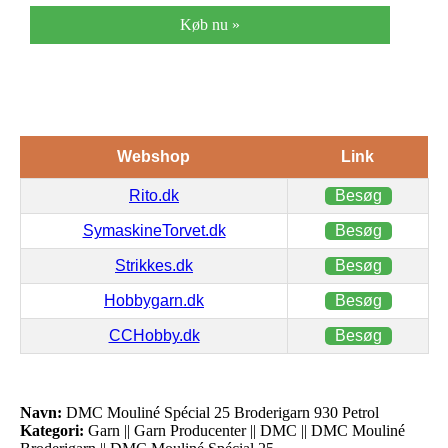
Køb nu »
Webshop
Link
Rito.dk
Besøg
SymaskineTorvet.dk
Besøg
Strikkes.dk
Besøg
Hobbygarn.dk
Besøg
CCHobby.dk
Besøg
Navn:
DMC Mouliné Spécial 25 Broderigarn 930 Petrol
Kategori:
Garn || Garn Producenter || DMC || DMC Mouliné