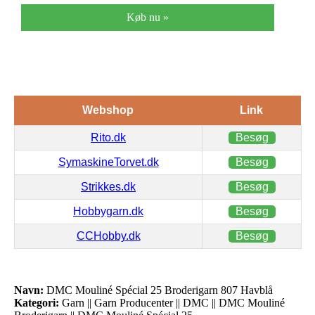
Køb nu »
Webshop
Link
Rito.dk
Besøg
SymaskineTorvet.dk
Besøg
Strikkes.dk
Besøg
Hobbygarn.dk
Besøg
CCHobby.dk
Besøg
Navn:
DMC Mouliné Spécial 25 Broderigarn 807 Havblå
Kategori:
Garn || Garn Producenter || DMC || DMC Mouliné