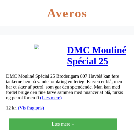
Averos
DMC Mouliné
Spécial 25
Broderigarn
DMC Mouliné Spécial 25 Broderigarn 807 Havblå kan føre
807 Havblå
tankerne hen på vandet omkring en ferieø. Farven er blå, men
har et skær af petrol, som gør den spændende. Man kan med
fordel bruge den fine farve sammen med nuancer af blå, turkis
og petrol for en fi
(Læs mere)
12
kr.
(Vis fragtpris)
Læs mere »