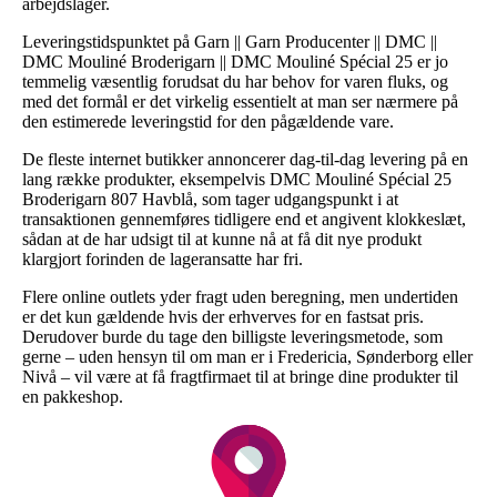
arbejdslager.
Leveringstidspunktet på Garn || Garn Producenter || DMC ||
DMC Mouliné Broderigarn || DMC Mouliné Spécial 25 er jo
temmelig væsentlig forudsat du har behov for varen fluks, og
med det formål er det virkelig essentielt at man ser nærmere på
den estimerede leveringstid for den pågældende vare.
De fleste internet butikker annoncerer dag-til-dag levering på en
lang række produkter, eksempelvis DMC Mouliné Spécial 25
Broderigarn 807 Havblå, som tager udgangspunkt i at
transaktionen gennemføres tidligere end et angivent klokkeslæt,
sådan at de har udsigt til at kunne nå at få dit nye produkt
klargjort forinden de lageransatte har fri.
Flere online outlets yder fragt uden beregning, men undertiden
er det kun gældende hvis der erhverves for en fastsat pris.
Derudover burde du tage den billigste leveringsmetode, som
gerne – uden hensyn til om man er i Fredericia, Sønderborg eller
Nivå – vil være at få fragtfirmaet til at bringe dine produkter til
en pakkeshop.