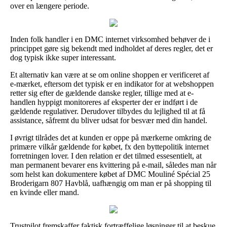
over en længere periode.
Inden folk handler i en DMC internet virksomhed behøver de i
princippet gøre sig bekendt med indholdet af deres regler, det er
dog typisk ikke super interessant.
Et alternativ kan være at se om online shoppen er verificeret af
e-mærket, eftersom det typisk er en indikator for at webshoppen
retter sig efter de gældende danske regler, tillige med at e-
handlen hyppigt monitoreres af eksperter der er indført i de
gældende regulativer. Derudover tilbydes du lejlighed til at få
assistance, såfremt du bliver udsat for besvær med din handel.
I øvrigt tilrådes det at kunden er oppe på mærkerne omkring de
primære vilkår gældende for købet, fx den byttepolitik internet
forretningen lover. I den relation er det tilmed essesentielt, at
man permanent bevarer ens kvittering på e-mail, således man når
som helst kan dokumentere købet af DMC Mouliné Spécial 25
Broderigarn 807 Havblå, uafhængig om man er på shopping til
en kvinde eller mand.
Trustpilot fremskaffer faktisk fortræffelige løsninger til at beskue