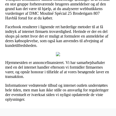
en stor gruppe forhenværende brugeres anmeldelser og af den
grund kan det være til hjælp, at du analyserer webbutikkens
vurderinger af DMC Mouliné Spécial 25 Broderigarn 807
Havblå forud for at du køber.
Facebook resulterer i lignende ret hæderlige metoder til at få
indtryk af internet firmaets troværdighed. Herinde er der en del
shops på nettet hvor det er muligt at formulere en anmeldelse af
deres købsoplevelse, som også kan anvendes til afvejning af
kundetilfredsheden.
Hjemmesiden er annoncefinansieret. Vi har samarbejdsaftaler
med en del internet handler eftersom vi formidler firmaernes
varer, og opnår honorar i tilfælde af at vores besøgende laver en
transaktion.
Informationer vedrørende tilbud og internet outlets understøttes
hele tiden, men man kan ikke stille os ansvarlig for reguleringer
der eventuelt er iværksat siden vi nyligst opdaterede de viste
oplysninger.