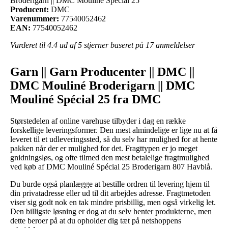
Broderigarn || DMC Mouliné Spécial 25
Producent:
DMC
Varenummer:
77540052462
EAN:
77540052462
Vurderet til
4.4
ud af 5 stjerner baseret på
17
anmeldelser
Garn || Garn Producenter || DMC ||
DMC Mouliné Broderigarn || DMC
Mouliné Spécial 25 fra DMC
Størstedelen af online varehuse tilbyder i dag en række
forskellige leveringsformer. Den mest almindelige er lige nu at få
leveret til et udleveringssted, så du selv har mulighed for at hente
pakken når der er mulighed for det. Fragttypen er jo meget
gnidningsløs, og ofte tilmed den mest betalelige fragtmulighed
ved køb af DMC Mouliné Spécial 25 Broderigarn 807 Havblå.
Du burde også planlægge at bestille ordren til levering hjem til
din privatadresse eller ud til dit arbejdes adresse. Fragtmetoden
viser sig godt nok en tak mindre prisbillig, men også virkelig let.
Den billigste løsning er dog at du selv henter produkterne, men
dette beroer på at du opholder dig tæt på netshoppens