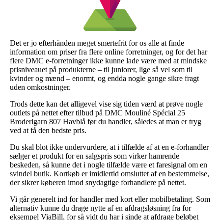
Det er jo efterhånden meget smertefrit for os alle at finde
information om priser fra flere online forretninger, og for det har
flere DMC e-forretninger ikke kunne lade være med at mindske
prisniveauet på produkterne – til juniorer, lige så vel som til
kvinder og mænd – enormt, og endda nogle gange sikre fragt
uden omkostninger.
Trods dette kan det alligevel vise sig tiden værd at prøve nogle
outlets på nettet efter tilbud på DMC Mouliné Spécial 25
Broderigarn 807 Havblå før du handler, således at man er tryg
ved at få den bedste pris.
Du skal blot ikke undervurdere, at i tilfælde af at en e-forhandler
sælger et produkt for en salgspris som virker hamrende
beskeden, så kunne det i nogle tilfælde være et faresignal om en
svindel butik. Kortkøb er imidlertid omsluttet af en bestemmelse,
der sikrer køberen imod snydagtige forhandlere på nettet.
Vi går generelt ind for handler med kort eller mobilbetaling. Som
alternativ kunne du drage nytte af en afdragsløsning fra for
eksempel ViaBill, for så vidt du har i sinde at afdrage beløbet