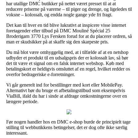
har utallige DMC butikker på nettet været presset til at at
reducere priserne på varerne – til piger og drenge, og ligeledes til
voksne – kolossalt, og endda nogle gange yde fri fragt.
Det kan til hver en tid blive lukrativt at inspicere visse internet
foretagender efter tilbud på DMC Mouliné Spécial 25
Broderigarn 3770 Lys Fersken forud for at du placerer ordren, så
man er skudsikker på at skaffe sig den skarpeste pris.
Du må blot være omhyggelig med, at i tilfælde af at en netshop
udbyder et produkt til en udsalgspris der er kolossalt lav, så bør
det tit være et signal om en falsk internet webshop. Køb med
betalingskort er heldigvis omsluttet af en regel, hvilket redder os
overfor bedrageriske e-forretninger.
Vi går generelt ind for bestillinger med kort eller MobilePay.
Alternativt bør du bruge et afbetalingstilbud som eksempelvis
ViaBill, ifald du har i sinde at afdrage omkostningerne over en
længere periode.
Før nogen handler hos en DMC e-shop burde de principielt tage
stilling til webbutikkens betingelser, det er dog ofte ikke særlig
interessant.