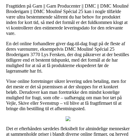
Fragttiden på Garn || Garn Producenter || DMC || DMC Mouliné
Broderigarn || DMC Mouliné Spécial 25 kan i nogle tilfælde
være ultra bestemmende såfremt du har behov for produktet
inden for kort tid, så med det formål er det fuldkommen klogt at
vi kontrollerer den estimerede leveringsdato for den relevante
vare.
En del online forhandlere giver dag-til-dag fragt på de fleste af
deres varenumre, eksempelvis DMC Mouliné Spécial 25
Broderigarn 3770 Lys Fersken, der dog påkræver at der bestilles
tidligere end et bestemt tidspunkt, med det formål at de har
mulighed for at nå at få produkterne ekspederet før de
lageransatte har fri.
Visse online forretninger sikrer levering uden betaling, men for
det meste er det så præmissen at der shoppes for et konkret
beløb. Derudover kan man foretrække den mindst kostelige
mulighed for fragt, som ofte – uafhængig om man bor tæt på
Vejle, Skive eller Svenstrup – vil blive at få fragtfirmaet til at
bringe din bestilling til et afhentningssted.
Det er efterhånden særdeles fleksibelt for almindelige mennesker
at sammenholde priser i blandt diverse online firmaer, og herved