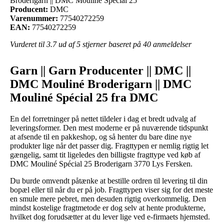
Broderigarn || DMC Mouliné Spécial 25
Producent:
DMC
Varenummer:
77540272259
EAN:
77540272259
Vurderet til
3.7
ud af 5 stjerner baseret på
40
anmeldelser
Garn || Garn Producenter || DMC ||
DMC Mouliné Broderigarn || DMC
Mouliné Spécial 25 fra DMC
En del forretninger på nettet tildeler i dag et bredt udvalg af
leveringsformer. Den mest moderne er på nuværende tidspunkt
at afsende til en pakkeshop, og så henter du bare dine nye
produkter lige når det passer dig. Fragttypen er nemlig rigtig let
gængelig, samt tit ligeledes den billigste fragttype ved køb af
DMC Mouliné Spécial 25 Broderigarn 3770 Lys Fersken.
Du burde omvendt påtænke at bestille ordren til levering til din
bopæl eller til når du er på job. Fragttypen viser sig for det meste
en smule mere pebret, men desuden rigtig overkommelig. Den
mindst kostelige fragtmetode er dog selv at hente produkterne,
hvilket dog forudsætter at du lever lige ved e-firmaets hjemsted.