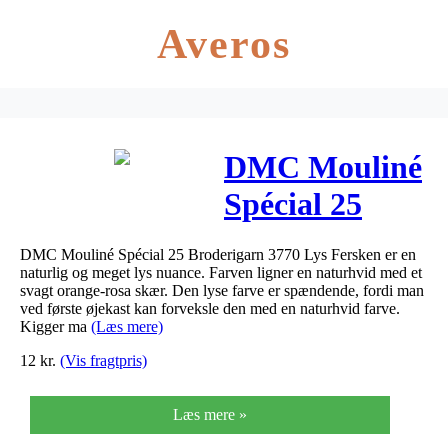
Averos
DMC Mouliné
Spécial 25
Broderigarn
DMC Mouliné Spécial 25 Broderigarn 3770 Lys Fersken er en
3770 Lys
naturlig og meget lys nuance. Farven ligner en naturhvid med et
svagt orange-rosa skær. Den lyse farve er spændende, fordi man
Fersken
ved første øjekast kan forveksle den med en naturhvid farve.
Kigger ma
(Læs mere)
12
kr.
(Vis fragtpris)
Læs mere »