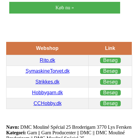
Køb nu »
Webshop
Link
Rito.dk
Besøg
SymaskineTorvet.dk
Besøg
Strikkes.dk
Besøg
Hobbygarn.dk
Besøg
CCHobby.dk
Besøg
Navn:
DMC Mouliné Spécial 25 Broderigarn 3770 Lys Fersken
Kategori:
Garn || Garn Producenter || DMC || DMC Mouliné