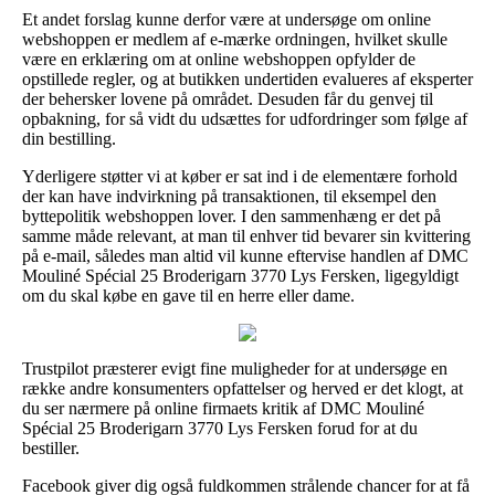
Et andet forslag kunne derfor være at undersøge om online
webshoppen er medlem af e-mærke ordningen, hvilket skulle
være en erklæring om at online webshoppen opfylder de
opstillede regler, og at butikken undertiden evalueres af eksperter
der behersker lovene på området. Desuden får du genvej til
opbakning, for så vidt du udsættes for udfordringer som følge af
din bestilling.
Yderligere støtter vi at køber er sat ind i de elementære forhold
der kan have indvirkning på transaktionen, til eksempel den
byttepolitik webshoppen lover. I den sammenhæng er det på
samme måde relevant, at man til enhver tid bevarer sin kvittering
på e-mail, således man altid vil kunne eftervise handlen af DMC
Mouliné Spécial 25 Broderigarn 3770 Lys Fersken, ligegyldigt
om du skal købe en gave til en herre eller dame.
Trustpilot præsterer evigt fine muligheder for at undersøge en
række andre konsumenters opfattelser og herved er det klogt, at
du ser nærmere på online firmaets kritik af DMC Mouliné
Spécial 25 Broderigarn 3770 Lys Fersken forud for at du
bestiller.
Facebook giver dig også fuldkommen strålende chancer for at få