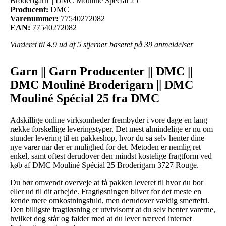
Broderigarn || DMC Mouliné Spécial 25
Producent:
DMC
Varenummer:
77540272082
EAN:
77540272082
Vurderet til
4.9
ud af 5 stjerner baseret på
39
anmeldelser
Garn || Garn Producenter || DMC ||
DMC Mouliné Broderigarn || DMC
Mouliné Spécial 25 fra DMC
Adskillige online virksomheder frembyder i vore dage en lang
række forskellige leveringstyper. Det mest almindelige er nu om
stunder levering til en pakkeshop, hvor du så selv henter dine
nye varer når der er mulighed for det. Metoden er nemlig ret
enkel, samt oftest derudover den mindst kostelige fragtform ved
køb af DMC Mouliné Spécial 25 Broderigarn 3727 Rouge.
Du bør omvendt overveje at få pakken leveret til hvor du bor
eller ud til dit arbejde. Fragtløsningen bliver for det meste en
kende mere omkostningsfuld, men derudover vældig smertefri.
Den billigste fragtløsning er utvivlsomt at du selv henter varerne,
hvilket dog står og falder med at du lever nærved internet