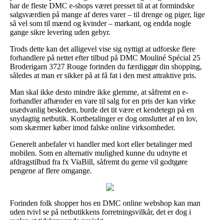
har de fleste DMC e-shops været presset til at at formindske
salgsværdien på mange af deres varer – til drenge og piger, lige
så vel som til mænd og kvinder – markant, og endda nogle
gange sikre levering uden gebyr.
Trods dette kan det alligevel vise sig nyttigt at udforske flere
forhandlere på nettet efter tilbud på DMC Mouliné Spécial 25
Broderigarn 3727 Rouge forinden du færdiggør din shopping,
således at man er sikker på at få fat i den mest attraktive pris.
Man skal ikke desto mindre ikke glemme, at såfremt en e-
forhandler afhænder en vare til salg for en pris der kan virke
usædvanlig beskeden, burde det tit være et kendetegn på en
snydagtig netbutik. Kortbetalinger er dog omsluttet af en lov,
som skærmer køber imod falske online virksomheder.
Generelt anbefaler vi handler med kort eller betalinger med
mobilen. Som en alternativ mulighed kunne du udnytte et
afdragstilbud fra fx ViaBill, såfremt du gerne vil godtgøre
pengene af flere omgange.
Forinden folk shopper hos en DMC online webshop kan man
uden tvivl se på netbutikkens forretningsvilkår, det er dog i