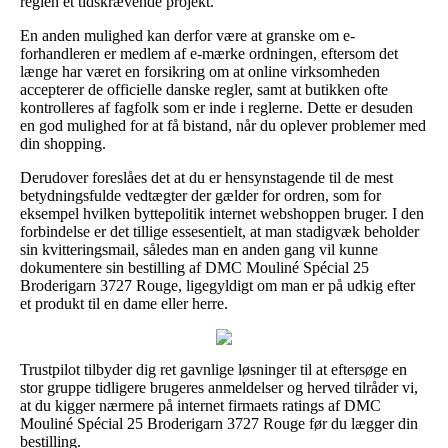
reglen et tidskrævende projekt.
En anden mulighed kan derfor være at granske om e-
forhandleren er medlem af e-mærke ordningen, eftersom det
længe har været en forsikring om at online virksomheden
accepterer de officielle danske regler, samt at butikken ofte
kontrolleres af fagfolk som er inde i reglerne. Dette er desuden
en god mulighed for at få bistand, når du oplever problemer med
din shopping.
Derudover foreslåes det at du er hensynstagende til de mest
betydningsfulde vedtægter der gælder for ordren, som for
eksempel hvilken byttepolitik internet webshoppen bruger. I den
forbindelse er det tillige essesentielt, at man stadigvæk beholder
sin kvitteringsmail, således man en anden gang vil kunne
dokumentere sin bestilling af DMC Mouliné Spécial 25
Broderigarn 3727 Rouge, ligegyldigt om man er på udkig efter
et produkt til en dame eller herre.
Trustpilot tilbyder dig ret gavnlige løsninger til at eftersøge en
stor gruppe tidligere brugeres anmeldelser og herved tilråder vi,
at du kigger nærmere på internet firmaets ratings af DMC
Mouliné Spécial 25 Broderigarn 3727 Rouge før du lægger din
bestilling.