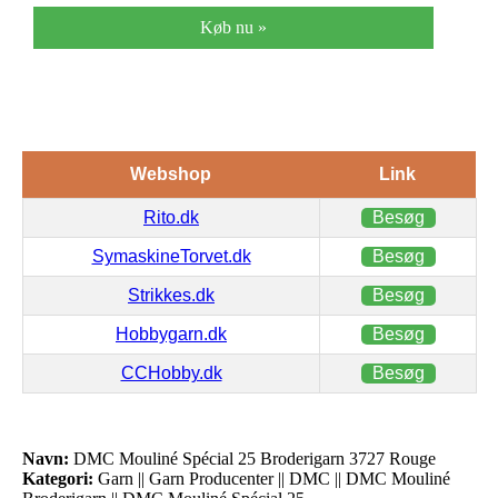
Køb nu »
Webshop
Link
Rito.dk
Besøg
SymaskineTorvet.dk
Besøg
Strikkes.dk
Besøg
Hobbygarn.dk
Besøg
CCHobby.dk
Besøg
Navn:
DMC Mouliné Spécial 25 Broderigarn 3727 Rouge
Kategori:
Garn || Garn Producenter || DMC || DMC Mouliné