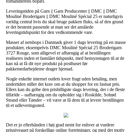
forhandlerens bopæl.
Leveringstiden på Garn || Garn Producenter || DMC || DMC
Mouliné Broderigarn || DMC Mouliné Spécial 25 er naturligvis
vældig central hvis du skal bruge pakken fluks, så af den grund
er det bestemt passende at man ser det anslåede
leveringstidspunkt for den vedkommende vare.
Masser af netshops i Danmark giver 1 dags levering på en masse
produkter, eksempelvis DMC Mouliné Spécial 25 Broderigarn
3727 Rouge, som alligevel er afhængig af at bestillingen
realiseres inden et fastslået tidspunkt, med hensynstagen til at de
kan nå at få dit nye produkt på posthuset før
pakkemedarbejderne drager hjemad.
Nogle enkelte internet outlets lover fragt uden betaling, men
undertiden stiller det krav om at du shopper for en fastsat pris.
Ellers kan du gribe den prisbilligste slags levering, der i de fleste
tilfælde – uafhængig om du opholder sig i Roskilde, Solrød
Strand eller Tønder – vil være at få dem til at levere bestillingen
til et udleveringssted.
Det er jo efterhånden i høj grad nemt for enhver at vurdere
prisniveauet på forskellige online forretninger, og med det motiv