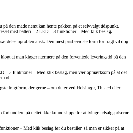
di du på den måde nemt kan hente pakken på et selvvalgt tidspunkt.
tesæt med batteri – 2 LED – 3 funktioner – Med klik beslag.
d særdeles uproblematisk. Den mest prisbevidste form for fragt vil dog
gt klogt at man kigger nærmere på den forventede leveringstid på den
LED – 3 funktioner – Med klik beslag, men vær opmærksom på at det
jemad.
gste fragtform, der gerne – om du er ved Helsingør, Thisted eller
do forhandlere på nettet ikke kunne slippe for at tvinge udsalgspriserne
ktioner – Med klik beslag før du bestiller, så man er sikker på at