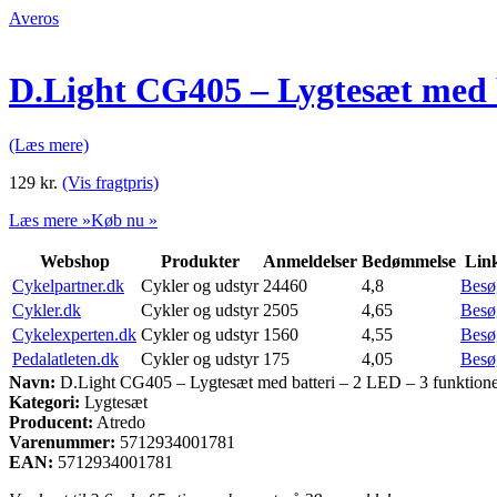
Averos
D.Light CG405 – Lygtesæt med b
(Læs mere)
129
kr.
(Vis fragtpris)
Læs mere »
Køb nu »
Webshop
Produkter
Anmeldelser
Bedømmelse
Lin
Cykelpartner.dk
Cykler og udstyr
24460
4,8
Besø
Cykler.dk
Cykler og udstyr
2505
4,65
Besø
Cykelexperten.dk
Cykler og udstyr
1560
4,55
Besø
Pedalatleten.dk
Cykler og udstyr
175
4,05
Besø
Navn:
D.Light CG405 – Lygtesæt med batteri – 2 LED – 3 funktione
Kategori:
Lygtesæt
Producent:
Atredo
Varenummer:
5712934001781
EAN:
5712934001781