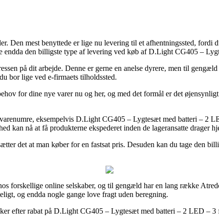
oder. Den mest benyttede er lige nu levering til et afhentningssted, for
e endda den billigste type af levering ved køb af D.Light CG405 – Lyg
dressen på dit arbejde. Denne er gerne en anelse dyrere, men til gengæl
du bor lige ved e-firmaets tilholdssted.
 behov for dine nye varer nu og her, og med det formål er det øjensynli
ige varenumre, eksempelvis D.Light CG405 – Lygtesæt med batteri – 2 
rhed kan nå at få produkterne ekspederet inden de lageransatte drager h
ter det at man køber for en fastsat pris. Desuden kan du tage den billi
r hos forskellige online selskaber, og til gengæld har en lang række Atre
gteligt, og endda nogle gange love fragt uden beregning.
ker efter rabat på D.Light CG405 – Lygtesæt med batteri – 2 LED – 3 fun