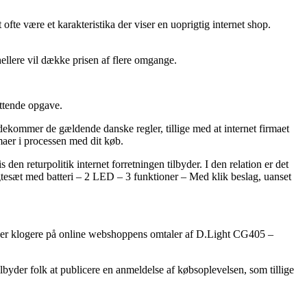
ofte være et karakteristika der viser en uoprigtig internet shop.
hellere vil dække prisen af flere omgange.
ttende opgave.
ødekommer de gældende danske regler, tillige med at internet firmaet
maer i processen med dit køb.
 returpolitik internet forretningen tilbyder. I den relation er det
ygtesæt med batteri – 2 LED – 3 funktioner – Med klik beslag, uanset
 bliver klogere på online webshoppens omtaler af D.Light CG405 –
lbyder folk at publicere en anmeldelse af købsoplevelsen, som tillige