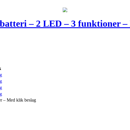
atteri – 2 LED – 3 funktioner –
k
g
g
g
g
r – Med klik beslag