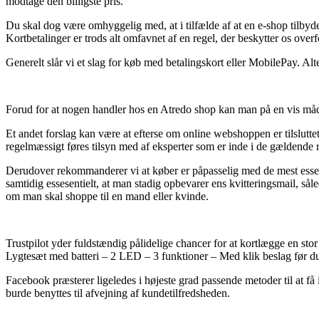
modtage den billigste pris.
Du skal dog være omhyggelig med, at i tilfælde af at en e-shop tilbyder 
Kortbetalinger er trods alt omfavnet af en regel, der beskytter os overfo
Generelt slår vi et slag for køb med betalingskort eller MobilePay. Al
Forud for at nogen handler hos en Atredo shop kan man på en vis måd
Et andet forslag kan være at efterse om online webshoppen er tilslutt
regelmæssigt føres tilsyn med af eksperter som er inde i de gældende 
Derudover rekommanderer vi at køber er påpasselig med de mest essenti
samtidig essesentielt, at man stadig opbevarer ens kvitteringsmail, s
om man skal shoppe til en mand eller kvinde.
Trustpilot yder fuldstændig pålidelige chancer for at kortlægge en sto
Lygtesæt med batteri – 2 LED – 3 funktioner – Med klik beslag før d
Facebook præsterer ligeledes i højeste grad passende metoder til at få
burde benyttes til afvejning af kundetilfredsheden.