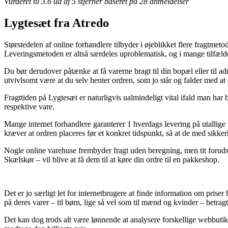
Vurderet til
3.6
ud af 5 stjerner baseret på
28
anmeldelser
Lygtesæt fra Atredo
Størstedelen af online forhandlere tilbyder i øjeblikket flere fragtmet
Leveringsmetoden er altså særdeles uproblematisk, og i mange tilfæld
Du bør derudover påtænke at få varerne bragt til din bopæl eller til a
utvivlsomt være at du selv henter ordren, som jo står og falder med at 
Fragttiden på Lygtesæt er naturligvis ualmindeligt vital ifald man har
respektive vare.
Mange internet forhandlere garanterer 1 hverdags levering på utall
kræver at ordren placeres før et konkret tidspunkt, så at de med sikke
Nogle online varehuse frembyder fragt uden beregning, men tit forudsæt
Skælskør – vil blive at få dem til at køre din ordre til en pakkeshop.
Det er jo særligt let for internetbrugere at finde information om prise
på deres varer – til børn, lige så vel som til mænd og kvinder – betra
Det kan dog trods alt være lønnende at analysere forskellige webbutik