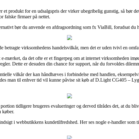
et produkt for en udsalgspris der virker ubegribelig gunstig, så bør det 
r falske firmaer på nettet.
ternativt bør du anvende en afdragsordning som fx ViaBill, forudsat du 
e betragte virksomhedens handelsvilkår, men det er uden tvivl en omfa
et e-mærket, da det ofte er et fingerpeg om at internet virksomheden im
regler. Dette er desuden din chance for support, når du forvoldes dilem
elle vilkår der kan håndhæves i forbindelse med handlen, eksempelvis den
åledes man til enhver tid vil kunne påvise sit køb af D.Light CG405 – L
r portion tidligere brugeres evalueringer og derved tilrådes det, at du
u køber.
 indsigt i webbutikkens kundetilfredshed. Her ses nogle e-handler som ti