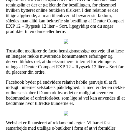
retningslinjer der er gældende for bestillingen, for eksempel
hvilken bytteret online butikken tilsikrer. I den relation er det
tillige afgørende, at man til enhver tid bevarer sin faktura,
således man altid kan bekræfte sin bestilling af Deuter Compact
EXP 12 – Rygsæk 12 liter – Sort, ligegyldigt om du søger
produkter til en dame eller herre.
Trustpilot medfører de facto hensigtsmæssige genveje til at læse
en længere række nuværende konsumenters erfaringer og
derved tilrådes det, at du eksaminerer internet forretningens
ratings af Deuter Compact EXP 12 – Rygsæk 12 liter – Sort før
du placerer din ordre.
Facebook byder på endvidere relativt habile genveje til at få
indsigt i internet selskabets pålidelighed. Tilmed er der en række
online selskaber i Danmark hvor det er muligt at levere en
bedømmelse af ordreforløbet, som lige så vel kan anvendes til at
bedømme hvor tilfredse kunderne er.
Websitet er finansieret af reklameindtægter. Vi har et fast
samarbejde med utallige e-butikker i form af at vi formidler