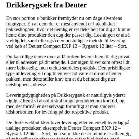
Drikkerygsæk fra Deuter
En stor portion e-butikker frembyder nu om dage alverdens
fragttyper. En af dem der er mest anvendt er i øjeblikket
pakkeshoppen, hvor det nemlig er ret fleksibelt for dig at kunne
hente dine produkter den dag der passer dig. Løsningen er altså
vældig let, samt ofte også den prisbilligste metode til levering
ved køb af Deuter Compact EXP 12 – Rygsæk 12 liter – Sort.
Du kan tillige tænke over at få ordren leveret hjem til dig privat
eller til adressen på dit arbejde. Løsningen bliver som oftest lidt
mere bekostelig, men endda særdeles praktisk. Den prisbilligste
type af levering vil dog til enhver tid være at du selv henter
pakken, men dette stiller krav om at du befinder dig nær
netshoppens adresse.
Leveringsdygtigheden på Drikkerygsæk er naturligvis yderst
vigtig såfremt vi absolut skal bruge produktet om kort tid, og
med det formål er det selvsagt fornuftigt at man studerer
tidshorisonten for levering på det respektive produkt.
De fleste webbutikker lover levering efter en enkelt hverdag på
utallige produkter, eksempelvis Deuter Compact EXP 12 –
Rygsæk 12 liter – Sort, men som ikke desto mindre er afhængig