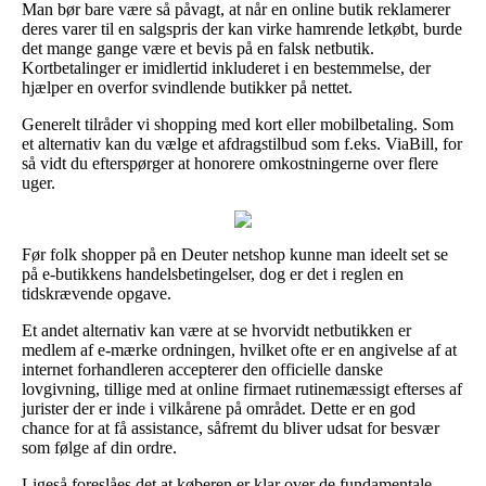
Man bør bare være så påvagt, at når en online butik reklamerer
deres varer til en salgspris der kan virke hamrende letkøbt, burde
det mange gange være et bevis på en falsk netbutik.
Kortbetalinger er imidlertid inkluderet i en bestemmelse, der
hjælper en overfor svindlende butikker på nettet.
Generelt tilråder vi shopping med kort eller mobilbetaling. Som
et alternativ kan du vælge et afdragstilbud som f.eks. ViaBill, for
så vidt du efterspørger at honorere omkostningerne over flere
uger.
Før folk shopper på en Deuter netshop kunne man ideelt set se
på e-butikkens handelsbetingelser, dog er det i reglen en
tidskrævende opgave.
Et andet alternativ kan være at se hvorvidt netbutikken er
medlem af e-mærke ordningen, hvilket ofte er en angivelse af at
internet forhandleren accepterer den officielle danske
lovgivning, tillige med at online firmaet rutinemæssigt efterses af
jurister der er inde i vilkårene på området. Dette er en god
chance for at få assistance, såfremt du bliver udsat for besvær
som følge af din ordre.
Ligeså foreslåes det at køberen er klar over de fundamentale