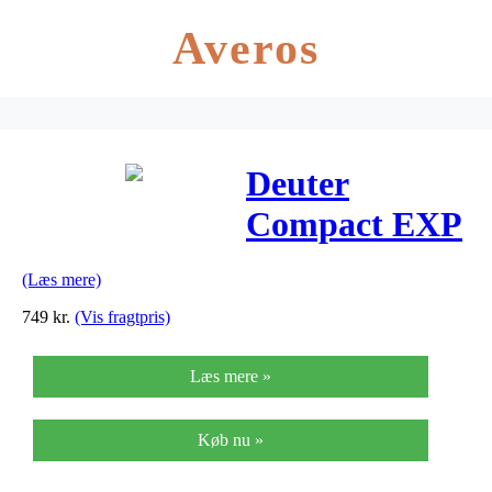
Averos
Deuter
Compact EXP
12 – Rygsæk
(Læs mere)
12 liter – Sort
749
kr.
(Vis fragtpris)
Læs mere »
Køb nu »