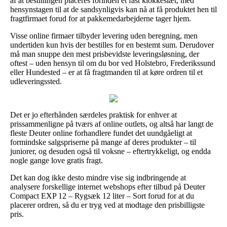
af at bestillingen placeres forinden et fast klokkeslæt, med
hensynstagen til at de sandsynligvis kan nå at få produktet hen til
fragtfirmaet forud for at pakkemedarbejderne tager hjem.
Visse online firmaer tilbyder levering uden beregning, men
undertiden kun hvis der bestilles for en bestemt sum. Derudover
må man snuppe den mest prisbevidste leveringsløsning, der
oftest – uden hensyn til om du bor ved Holstebro, Frederikssund
eller Hundested – er at få fragtmanden til at køre ordren til et
udleveringssted.
Det er jo efterhånden særdeles praktisk for enhver at
prissammenligne på tværs af online outlets, og altså har langt de
fleste Deuter online forhandlere fundet det uundgåeligt at
formindske salgspriserne på mange af deres produkter – til
juniorer, og desuden også til voksne – eftertrykkeligt, og endda
nogle gange love gratis fragt.
Det kan dog ikke desto mindre vise sig indbringende at
analysere forskellige internet webshops efter tilbud på Deuter
Compact EXP 12 – Rygsæk 12 liter – Sort forud for at du
placerer ordren, så du er tryg ved at modtage den prisbilligste
pris.