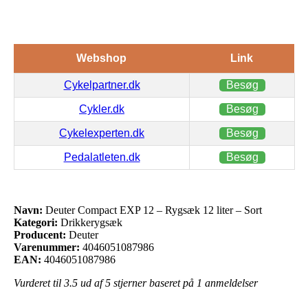
Webshop
Link
Cykelpartner.dk
Besøg
Cykler.dk
Besøg
Cykelexperten.dk
Besøg
Pedalatleten.dk
Besøg
Navn:
Deuter Compact EXP 12 – Rygsæk 12 liter – Sort
Kategori:
Drikkerygsæk
Producent:
Deuter
Varenummer:
4046051087986
EAN:
4046051087986
Vurderet til
3.5
ud af 5 stjerner baseret på
1
anmeldelser