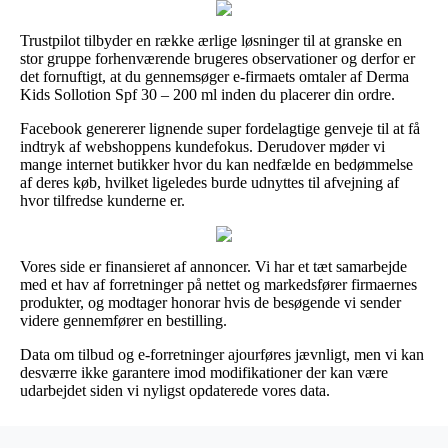
Trustpilot tilbyder en række ærlige løsninger til at granske en
stor gruppe forhenværende brugeres observationer og derfor er
det fornuftigt, at du gennemsøger e-firmaets omtaler af Derma
Kids Sollotion Spf 30 – 200 ml inden du placerer din ordre.
Facebook genererer lignende super fordelagtige genveje til at få
indtryk af webshoppens kundefokus. Derudover møder vi
mange internet butikker hvor du kan nedfælde en bedømmelse
af deres køb, hvilket ligeledes burde udnyttes til afvejning af
hvor tilfredse kunderne er.
Vores side er finansieret af annoncer. Vi har et tæt samarbejde
med et hav af forretninger på nettet og markedsfører firmaernes
produkter, og modtager honorar hvis de besøgende vi sender
videre gennemfører en bestilling.
Data om tilbud og e-forretninger ajourføres jævnligt, men vi kan
desværre ikke garantere imod modifikationer der kan være
udarbejdet siden vi nyligst opdaterede vores data.