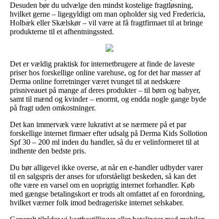
Desuden bør du udvælge den mindst kostelige fragtløsning,
hvilket gerne – ligegyldigt om man opholder sig ved Fredericia,
Holbæk eller Skælskør – vil være at få fragtfirmaet til at bringe
produkterne til et afhentningssted.
Det er vældig praktisk for internetbrugere at finde de laveste
priser hos forskellige online varehuse, og for det har masser af
Derma online forretninger været tvunget til at nedskære
prisniveauet på mange af deres produkter – til børn og babyer,
samt til mænd og kvinder – enormt, og endda nogle gange byde
på fragt uden omkostninger.
Det kan immervæk være lukrativt at se nærmere på et par
forskellige internet firmaer efter udsalg på Derma Kids Sollotion
Spf 30 – 200 ml inden du handler, så du er velinformeret til at
indhente den bedste pris.
Du bør alligevel ikke overse, at når en e-handler udbyder varer
til en salgspris der anses for uforståeligt beskeden, så kan det
ofte være en varsel om en uoprigtig internet forhandler. Køb
med gængse betalingskort er trods alt omfattet af en forordning,
hvilket værner folk imod bedrageriske internet selskaber.