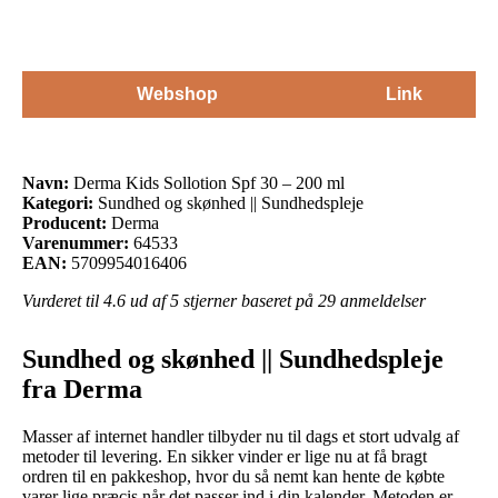
Webshop
Link
Navn:
Derma Kids Sollotion Spf 30 – 200 ml
Kategori:
Sundhed og skønhed || Sundhedspleje
Producent:
Derma
Varenummer:
64533
EAN:
5709954016406
Vurderet til
4.6
ud af 5 stjerner baseret på
29
anmeldelser
Sundhed og skønhed || Sundhedspleje
fra Derma
Masser af internet handler tilbyder nu til dags et stort udvalg af
metoder til levering. En sikker vinder er lige nu at få bragt
ordren til en pakkeshop, hvor du så nemt kan hente de købte
varer lige præcis når det passer ind i din kalender. Metoden er