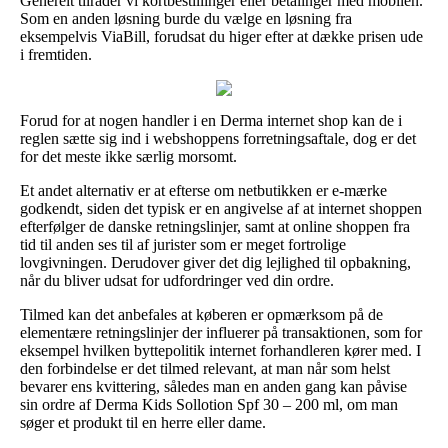
Generelt tilråder vi kortbestillinger eller betalinger med mobilen.
Som en anden løsning burde du vælge en løsning fra
eksempelvis ViaBill, forudsat du higer efter at dække prisen ude
i fremtiden.
Forud for at nogen handler i en Derma internet shop kan de i
reglen sætte sig ind i webshoppens forretningsaftale, dog er det
for det meste ikke særlig morsomt.
Et andet alternativ er at efterse om netbutikken er e-mærke
godkendt, siden det typisk er en angivelse af at internet shoppen
efterfølger de danske retningslinjer, samt at online shoppen fra
tid til anden ses til af jurister som er meget fortrolige
lovgivningen. Derudover giver det dig lejlighed til opbakning,
når du bliver udsat for udfordringer ved din ordre.
Tilmed kan det anbefales at køberen er opmærksom på de
elementære retningslinjer der influerer på transaktionen, som for
eksempel hvilken byttepolitik internet forhandleren kører med. I
den forbindelse er det tilmed relevant, at man når som helst
bevarer ens kvittering, således man en anden gang kan påvise
sin ordre af Derma Kids Sollotion Spf 30 – 200 ml, om man
søger et produkt til en herre eller dame.