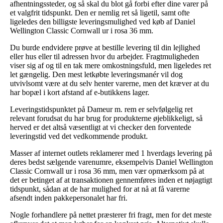
afhentningssteder, og så skal du blot gå forbi efter dine varer på
et valgfrit tidspunkt. Den er nemlig ret så ligetil, samt ofte
ligeledes den billigste leveringsmulighed ved køb af Daniel
Wellington Classic Cornwall ur i rosa 36 mm.
Du burde endvidere prøve at bestille levering til din lejlighed
eller hus eller til adressen hvor du arbejder. Fragtmuligheden
viser sig af og til en tak mere omkostningsfuld, men ligeledes ret
let gængelig. Den mest letkøbte leveringsmanér vil dog
utvivlsomt være at du selv henter varerne, men det kræver at du
har bopæl i kort afstand af e-butikkens lager.
Leveringstidspunktet på Dameur m. rem er selvfølgelig ret
relevant forudsat du har brug for produkterne øjeblikkeligt, så
herved er det altså væsentligt at vi checker den forventede
leveringstid ved det vedkommende produkt.
Masser af internet outlets reklamerer med 1 hverdags levering på
deres bedst sælgende varenumre, eksempelvis Daniel Wellington
Classic Cornwall ur i rosa 36 mm, men vær opmærksom på at
det er betinget af at transaktionen gennemføres inden et nøjagtigt
tidspunkt, sådan at de har mulighed for at nå at få varerne
afsendt inden pakkepersonalet har fri.
Nogle forhandlere på nettet præsterer fri fragt, men for det meste