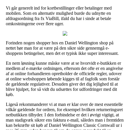
Vi går generelt ind for kortbestillinger eller betalinger med
mobilen. Som en alternativ mulighed burde du udnytte en
afdragsordning fra fx ViaBill, ifald du har i sinde at betale
omkostningerne over flere uger.
Forinden nogen shopper hos en Daniel Wellington shop på
nettet bør man for at være på den sikre side gennemgå e-
shoppens betingelser, men det er typisk ikke super interessant.
En nem løsning kunne måske være at se hvorvidt e-butikken er
medlem af e-mærke ordningen, eftersom det ofte er en angivelse
af at online forhandleren opretholder de officielle regler, udover
at online webshoppen løbende kigges til af fagfolk som forstår
de gældende regulativer. Desuden giver det dig lejlighed til at
blive hjulpet, for så vidt du udsættes for udfordringer med dit
køb.
Ligeså rekommanderer vi at man er klar over de mest essentielle
vilkår gældende for ordren, for eksempel hvilken returneringsret
netbutikken tilbyder. I den forbindelse er det i øvrigt vigtigt, at
man stadigvæk sikrer ens faktura e-mail, således man i fremtiden
kan bekræfte sit køb af Daniel Wellington Classic Cornwall ur i