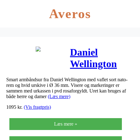
Averos
Daniel
Wellington
Classic
Smart armbåndsur fra Daniel Wellington med vaflet sort nato-
Cornwall ur i
rem og hvid urskive i Ø 36 mm. Visere og markeringer er
sammen med urkassen i pvd rosaforgyldt. Uret kan bruges af
rosa 36 mm
både herre og damer
(Læs mere)
1095
kr.
(Vis fragtpris)
Læs mere »