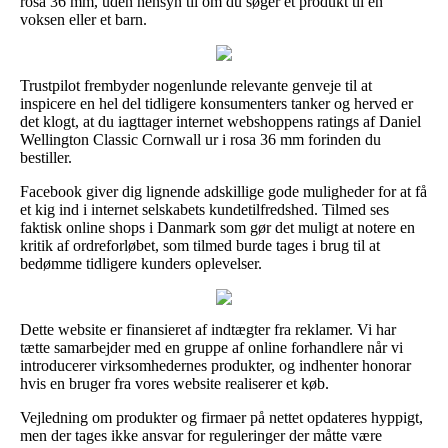
rosa 36 mm, uden hensyn til om du søger et produkt til en
voksen eller et barn.
Trustpilot frembyder nogenlunde relevante genveje til at
inspicere en hel del tidligere konsumenters tanker og herved er
det klogt, at du iagttager internet webshoppens ratings af Daniel
Wellington Classic Cornwall ur i rosa 36 mm forinden du
bestiller.
Facebook giver dig lignende adskillige gode muligheder for at få
et kig ind i internet selskabets kundetilfredshed. Tilmed ses
faktisk online shops i Danmark som gør det muligt at notere en
kritik af ordreforløbet, som tilmed burde tages i brug til at
bedømme tidligere kunders oplevelser.
Dette website er finansieret af indtægter fra reklamer. Vi har
tætte samarbejder med en gruppe af online forhandlere når vi
introducerer virksomhedernes produkter, og indhenter honorar
hvis en bruger fra vores website realiserer et køb.
Vejledning om produkter og firmaer på nettet opdateres hyppigt,
men der tages ikke ansvar for reguleringer der måtte være