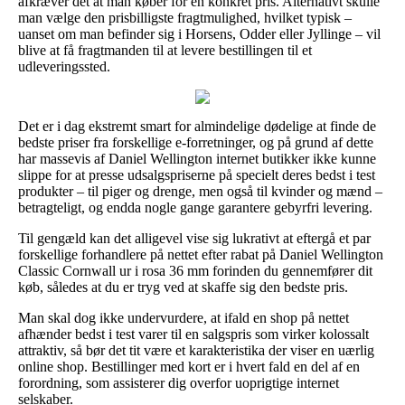
afkræver det at man køber for en konkret pris. Alternativt skulle
man vælge den prisbilligste fragtmulighed, hvilket typisk –
uanset om man befinder sig i Horsens, Odder eller Jyllinge – vil
blive at få fragtmanden til at levere bestillingen til et
udleveringssted.
Det er i dag ekstremt smart for almindelige dødelige at finde de
bedste priser fra forskellige e-forretninger, og på grund af dette
har massevis af Daniel Wellington internet butikker ikke kunne
slippe for at presse udsalgspriserne på specielt deres bedst i test
produkter – til piger og drenge, men også til kvinder og mænd –
betragteligt, og endda nogle gange garantere gebyrfri levering.
Til gengæld kan det alligevel vise sig lukrativt at eftergå et par
forskellige forhandlere på nettet efter rabat på Daniel Wellington
Classic Cornwall ur i rosa 36 mm forinden du gennemfører dit
køb, således at du er tryg ved at skaffe sig den bedste pris.
Man skal dog ikke undervurdere, at ifald en shop på nettet
afhænder bedst i test varer til en salgspris som virker kolossalt
attraktiv, så bør det tit være et karakteristika der viser en uærlig
online shop. Bestillinger med kort er i hvert fald en del af en
forordning, som assisterer dig overfor uoprigtige internet
selskaber.