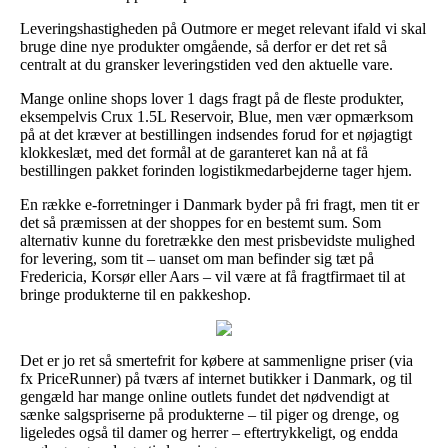
Leveringshastigheden på Outmore er meget relevant ifald vi skal
bruge dine nye produkter omgående, så derfor er det ret så
centralt at du gransker leveringstiden ved den aktuelle vare.
Mange online shops lover 1 dags fragt på de fleste produkter,
eksempelvis Crux 1.5L Reservoir, Blue, men vær opmærksom
på at det kræver at bestillingen indsendes forud for et nøjagtigt
klokkeslæt, med det formål at de garanteret kan nå at få
bestillingen pakket forinden logistikmedarbejderne tager hjem.
En række e-forretninger i Danmark byder på fri fragt, men tit er
det så præmissen at der shoppes for en bestemt sum. Som
alternativ kunne du foretrække den mest prisbevidste mulighed
for levering, som tit – uanset om man befinder sig tæt på
Fredericia, Korsør eller Aars – vil være at få fragtfirmaet til at
bringe produkterne til en pakkeshop.
Det er jo ret så smertefrit for købere at sammenligne priser (via
fx PriceRunner) på tværs af internet butikker i Danmark, og til
gengæld har mange online outlets fundet det nødvendigt at
sænke salgspriserne på produkterne – til piger og drenge, og
ligeledes også til damer og herrer – eftertrykkeligt, og endda