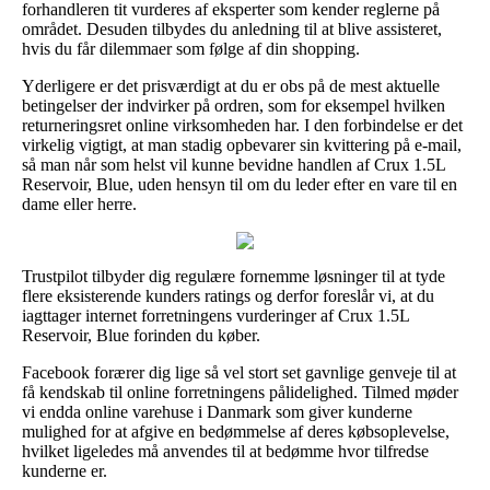
forhandleren tit vurderes af eksperter som kender reglerne på
området. Desuden tilbydes du anledning til at blive assisteret,
hvis du får dilemmaer som følge af din shopping.
Yderligere er det prisværdigt at du er obs på de mest aktuelle
betingelser der indvirker på ordren, som for eksempel hvilken
returneringsret online virksomheden har. I den forbindelse er det
virkelig vigtigt, at man stadig opbevarer sin kvittering på e-mail,
så man når som helst vil kunne bevidne handlen af Crux 1.5L
Reservoir, Blue, uden hensyn til om du leder efter en vare til en
dame eller herre.
Trustpilot tilbyder dig regulære fornemme løsninger til at tyde
flere eksisterende kunders ratings og derfor foreslår vi, at du
iagttager internet forretningens vurderinger af Crux 1.5L
Reservoir, Blue forinden du køber.
Facebook forærer dig lige så vel stort set gavnlige genveje til at
få kendskab til online forretningens pålidelighed. Tilmed møder
vi endda online varehuse i Danmark som giver kunderne
mulighed for at afgive en bedømmelse af deres købsoplevelse,
hvilket ligeledes må anvendes til at bedømme hvor tilfredse
kunderne er.