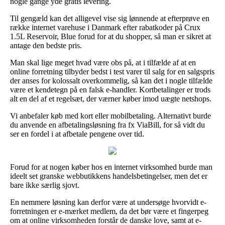
nogle gange yde gratis levering.
Til gengæld kan det alligevel vise sig lønnende at efterprøve en
række internet varehuse i Danmark efter rabatkoder på Crux
1.5L Reservoir, Blue forud for at du shopper, så man er sikret at
antage den bedste pris.
Man skal lige meget hvad være obs på, at i tilfælde af at en
online forretning tilbyder bedst i test varer til salg for en salgspris
der anses for kolossalt overkommelig, så kan det i nogle tilfælde
være et kendetegn på en falsk e-handler. Kortbetalinger er trods
alt en del af et regelsæt, der værner køber imod uægte netshops.
Vi anbefaler køb med kort eller mobilbetaling. Alternativt burde
du anvende en afbetalingsløsning fra fx ViaBill, for så vidt du
ser en fordel i at afbetale pengene over tid.
Forud for at nogen køber hos en internet virksomhed burde man
ideelt set granske webbutikkens handelsbetingelser, men det er
bare ikke særlig sjovt.
En nemmere løsning kan derfor være at undersøge hvorvidt e-
forretningen er e-mærket medlem, da det bør være et fingerpeg
om at online virksomheden forstår de danske love, samt at e-