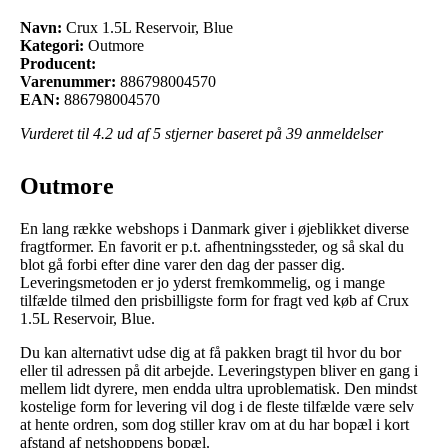
Navn:
Crux 1.5L Reservoir, Blue
Kategori:
Outmore
Producent:
Varenummer:
886798004570
EAN:
886798004570
Vurderet til
4.2
ud af 5 stjerner baseret på
39
anmeldelser
Outmore
En lang række webshops i Danmark giver i øjeblikket diverse
fragtformer. En favorit er p.t. afhentningssteder, og så skal du
blot gå forbi efter dine varer den dag der passer dig.
Leveringsmetoden er jo yderst fremkommelig, og i mange
tilfælde tilmed den prisbilligste form for fragt ved køb af Crux
1.5L Reservoir, Blue.
Du kan alternativt udse dig at få pakken bragt til hvor du bor
eller til adressen på dit arbejde. Leveringstypen bliver en gang i
mellem lidt dyrere, men endda ultra uproblematisk. Den mindst
kostelige form for levering vil dog i de fleste tilfælde være selv
at hente ordren, som dog stiller krav om at du har bopæl i kort
afstand af netshoppens bopæl.