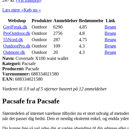
247
kr.
(Vis fragtpris)
Læs mere »
Køb nu »
Webshop
Produkter
Anmeldelser
Bedømmelse
Link
GrejFreak.dk
Outdoor
6290
4,85
Besøg
ProOutdoor.dk
Outdoor
2756
4,8
Besøg
55Nord.dk
Outdoor
287
4,75
Besøg
OutdoorPro.dk
Outdoor
109
4,3
Besøg
Outmore.dk
Outdoor
20
4,3
Besøg
Navn:
Coversafe X100 waist wallet
Kategori:
Pacsafe
Producent:
Pacsafe
Varenummer:
688334021580
EAN:
688334021580
Vurderet til
3.9
ud af 5 stjerner baseret på
12
anmeldelser
Pacsafe fra Pacsafe
Størstedelen af internet varehuse tilbyder nu et stort udvalg af metode
når det passer dig bedst. Den er nemlig ekstremt enkel, og endda yde
Du kunne lige så vel udse dig at vælge afsending til din adresse eller u