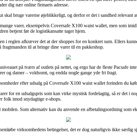
der dig nær online firmaets adresse.
ut skal bruge varerne øjeblikkeligt, og derfor er det i sandhed relevant
på mange varer, eksempelvis Coversafe X100 waist wallet, men som imidl
dren betjent før de logistikansatte tager hjem.
n i reglen afkræver det at der shoppes for en konkret sum. Ellers kunne
å fragtmanden til at bringe dine varer til en pakkeshop.
sniveauet på tværs af outlets på nettet, og ergo har de fleste Pacsafe int
errer og damer – voldsomt, og endda nogle gange yde fri fragt.
rksomheder efter udsalg på Coversafe X100 waist wallet forinden du købe
arer for en udsalgspris som kan virke mystisk fordelagtig, så er det i 
rer folk imod snydagtige e-shops.
d mobilen. Som alternativ kan du anvende en afbetalingsordning som ekse
mløbe virksomhedens betingelser, det er dog naturligvis ikke særlig sj