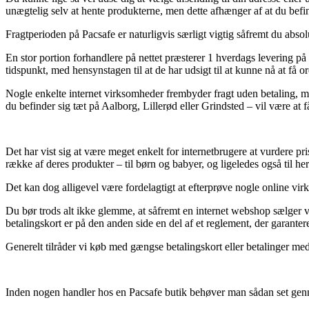
unægtelig selv at hente produkterne, men dette afhænger af at du befin
Fragtperioden på Pacsafe er naturligvis særligt vigtig såfremt du absol
En stor portion forhandlere på nettet præsterer 1 hverdags levering 
tidspunkt, med hensynstagen til at de har udsigt til at kunne nå at få or
Nogle enkelte internet virksomheder frembyder fragt uden betaling, me
du befinder sig tæt på Aalborg, Lillerød eller Grindsted – vil være at f
Det har vist sig at være meget enkelt for internetbrugere at vurdere pri
række af deres produkter – til børn og babyer, og ligeledes også til h
Det kan dog alligevel være fordelagtigt at efterprøve nogle online vi
Du bør trods alt ikke glemme, at såfremt en internet webshop sælger v
betalingskort er på den anden side en del af et reglement, der garante
Generelt tilråder vi køb med gængse betalingskort eller betalinger me
Inden nogen handler hos en Pacsafe butik behøver man sådan set genne