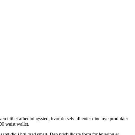
veret til et afhentningssted, hvor du selv afhenter dine nye produkter
00 waist wallet.
samtidig i høj grad smart. Den prisbilligste form for levering er