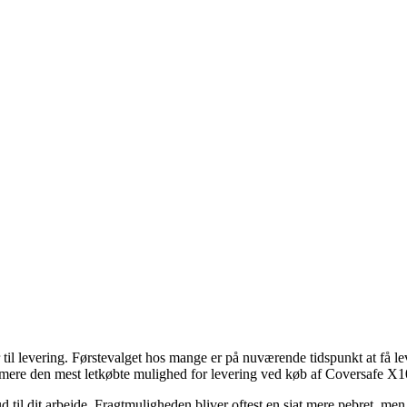
r til levering. Førstevalget hos mange er på nuværende tidspunkt at få le
rmere den mest letkøbte mulighed for levering ved køb af Coversafe X1
d til dit arbejde. Fragtmuligheden bliver oftest en sjat mere pebret, men 