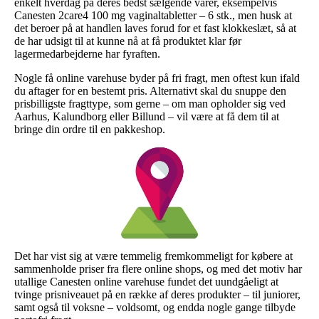
enkelt hverdag på deres bedst sælgende varer, eksempelvis
Canesten 2care4 100 mg vaginaltabletter – 6 stk., men husk at
det beroer på at handlen laves forud for et fast klokkeslæt, så at
de har udsigt til at kunne nå at få produktet klar før
lagermedarbejderne har fyraften.
Nogle få online varehuse byder på fri fragt, men oftest kun ifald
du aftager for en bestemt pris. Alternativt skal du snuppe den
prisbilligste fragttype, som gerne – om man opholder sig ved
Aarhus, Kalundborg eller Billund – vil være at få dem til at
bringe din ordre til en pakkeshop.
Det har vist sig at være temmelig fremkommeligt for købere at
sammenholde priser fra flere online shops, og med det motiv har
utallige Canesten online varehuse fundet det uundgåeligt at
tvinge prisniveauet på en række af deres produkter – til juniorer,
samt også til voksne – voldsomt, og endda nogle gange tilbyde