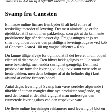
Vurderet til
3.8
ud af 5 stjerner baseret på
39
anmeldelser
Svamp fra Canesten
En masse online firmaer frembyder til alt held et hav af
forskellige metoder til levering. Det mest almindelige er for
øjeblikket at få sendt til en pakkeshop, som gør at du kan hente
produkterne lige når det passer dig. Fragtløsningen er jo ret
smart, og tit derudover den prisbilligste leveringsudgave ved køb
af Canesten 2care4 100 mg vaginaltabletter – 6 stk..
Du kunne tillige afveje for og imod at få det leveret til din bopæl
eller ud til dit arbejde. Den bliver beklageligvis en lille smule
mere bekostelig, men endda særligt let gængelig. Den mest
prisbevidste form for levering vil dog utvivlsomt være selv at
hente pakken, men dette betinges af at du befinder dig i kort
afstand af online firmaets bopæl.
Antal dages levering på Svamp kan være særdeles afgørende i
tilfælde af at man mangler dine nye produkter omgående, og
med det formål er det altså vigtigt at man undersøger den
estimerede leveringsdato ved den respektive vare.
De fleste online forretninger reklamerer med levering på blot en