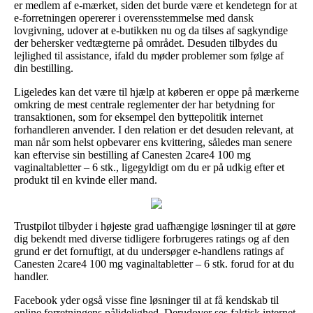
er medlem af e-mærket, siden det burde være et kendetegn for at
e-forretningen opererer i overensstemmelse med dansk
lovgivning, udover at e-butikken nu og da tilses af sagkyndige
der behersker vedtægterne på området. Desuden tilbydes du
lejlighed til assistance, ifald du møder problemer som følge af
din bestilling.
Ligeledes kan det være til hjælp at køberen er oppe på mærkerne
omkring de mest centrale reglementer der har betydning for
transaktionen, som for eksempel den byttepolitik internet
forhandleren anvender. I den relation er det desuden relevant, at
man når som helst opbevarer ens kvittering, således man senere
kan eftervise sin bestilling af Canesten 2care4 100 mg
vaginaltabletter – 6 stk., ligegyldigt om du er på udkig efter et
produkt til en kvinde eller mand.
Trustpilot tilbyder i højeste grad uafhængige løsninger til at gøre
dig bekendt med diverse tidligere forbrugeres ratings og af den
grund er det fornuftigt, at du undersøger e-handlens ratings af
Canesten 2care4 100 mg vaginaltabletter – 6 stk. forud for at du
handler.
Facebook yder også visse fine løsninger til at få kendskab til
online forretningens pålidelighed. Derudover ses faktisk internet