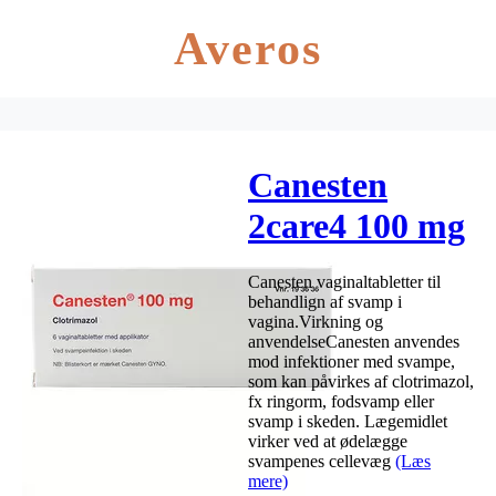
Averos
Canesten
2care4 100 mg
vaginaltabletter
Canesten vaginaltabletter til
– 6 stk.
behandlign af svamp i
vagina.Virkning og
anvendelseCanesten anvendes
mod infektioner med svampe,
som kan påvirkes af clotrimazol,
fx ringorm, fodsvamp eller
svamp i skeden. Lægemidlet
virker ved at ødelægge
svampenes cellevæg
(Læs
mere)