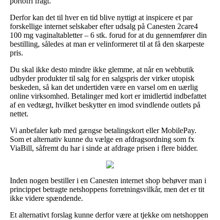
portofri fragt.
Derfor kan det til hver en tid blive nyttigt at inspicere et par
forskellige internet selskaber efter udsalg på Canesten 2care4
100 mg vaginaltabletter – 6 stk. forud for at du gennemfører din
bestilling, således at man er velinformeret til at få den skarpeste
pris.
Du skal ikke desto mindre ikke glemme, at når en webbutik
udbyder produkter til salg for en salgspris der virker utopisk
beskeden, så kan det undertiden være en varsel om en uærlig
online virksomhed. Betalinger med kort er imidlertid indbefattet
af en vedtægt, hvilket beskytter en imod svindlende outlets på
nettet.
Vi anbefaler køb med gængse betalingskort eller MobilePay.
Som et alternativ kunne du vælge en afdragsordning som fx
ViaBill, såfremt du har i sinde at afdrage prisen i flere bidder.
Inden nogen bestiller i en Canesten internet shop behøver man i
princippet betragte netshoppens forretningsvilkår, men det er tit
ikke videre spændende.
Et alternativt forslag kunne derfor være at tjekke om netshoppen