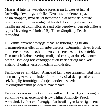
Masser af internet webshops foreslår nu til dags et hav af
forskellige leveringsmodeller. Den mest moderne er p.t.
pakkeshoppen, hvor det er nemt for dig at hente de bestilte
produkter når du har mulighed for det. Leveringsformen er
nemlig meget ukompliceret, samt ofte derudover den prisbilligste
type af levering ved køb af By Thiim Simplicity Peach
Armbånd.
Du kunne omvendt forsøge at vælge udbringning til din
hjemmeadresse eller til din arbejdsplads. Løsningen bliver typisk
lidt mere omkostningsfuld, men ydermere ekstremt smertefri.
Den mest letkøbte leveringsmulighed er dog at du selv henter
ordren, som dog nødvendiggør at du befinder dig med kort
afstand til online virksomhedens tilholdssted.
Fragttiden på Smykker || Armbånd kan være temmelig vital hvis
man mangler varerne inden for kort tid, så af den grund er det
selvfølgelig fornuftigt at du tjekker det anslåede
leveringstidspunkt på den relevante vare.
En stor portion internet varehuse udlover 1 hverdags levering på
adskillige varer, eksempelvis By Thiim Simplicity Peach
Armbånd, hvilket er afhængig af at bestillingen køres igennem
tidligere end et angivent klokkeslæt, med hensynstagen til at de