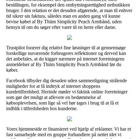
bestillingen, for eksempel den ombytningsrettighed netbutikken
bruger. I den relation er det desuden afgørende, at man til enhver
tid sikrer sin faktura, således man en anden gang vil kunne
bevise købet af By Thiim Simplicity Peach Armbånd, uden
hensyn til om du søger efter varer til en herre eller dame.
Trustpilot forærer dig relativt fine løsninger til at gennemsøge
forskellige nuværende forbrugeres reflektioner og derved kan
det anbefales, at du kigger nærmere på internet forretningens
anmeldelser af By Thiim Simplicity Peach Armbånd før du
køber.
Facebook tilbyder dig desuden uden sammenligning strålende
muligheder for at få indtryk af internet shoppens
kundetilfredshed. Herinde møder vi faktisk online forretninger
som gør det muligt at aflevere en bedømmelse af
købsoplevelsen, som lige så vel bør tages i brug til at få et
indblik i tilfredsheden hos kunderne.
Vores hjemmeside er finansieret ved hjælp af reklamer. Vi har et
fast samarbejde med en gruppe forhandlere på nettet idet vi