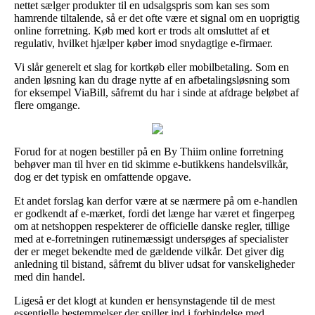
nettet sælger produkter til en udsalgspris som kan ses som
hamrende tiltalende, så er det ofte være et signal om en uoprigtig
online forretning. Køb med kort er trods alt omsluttet af et
regulativ, hvilket hjælper køber imod snydagtige e-firmaer.
Vi slår generelt et slag for kortkøb eller mobilbetaling. Som en
anden løsning kan du drage nytte af en afbetalingsløsning som
for eksempel ViaBill, såfremt du har i sinde at afdrage beløbet af
flere omgange.
Forud for at nogen bestiller på en By Thiim online forretning
behøver man til hver en tid skimme e-butikkens handelsvilkår,
dog er det typisk en omfattende opgave.
Et andet forslag kan derfor være at se nærmere på om e-handlen
er godkendt af e-mærket, fordi det længe har været et fingerpeg
om at netshoppen respekterer de officielle danske regler, tillige
med at e-forretningen rutinemæssigt undersøges af specialister
der er meget bekendte med de gældende vilkår. Det giver dig
anledning til bistand, såfremt du bliver udsat for vanskeligheder
med din handel.
Ligeså er det klogt at kunden er hensynstagende til de mest
essentielle bestemmelser der spiller ind i forbindelse med