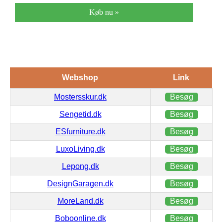
Køb nu »
Webshop
Link
Mostersskur.dk
Besøg
Sengetid.dk
Besøg
ESfurniture.dk
Besøg
LuxoLiving.dk
Besøg
Lepong.dk
Besøg
DesignGaragen.dk
Besøg
MoreLand.dk
Besøg
Boboonline.dk
Besøg