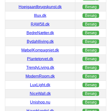
Hoejgaardbrugskunst.dk
Besøg
Illux.dk
Besøg
RAW58.dk
Besøg
BedreNætter.dk
Besøg
Bydahlliving.dk
Besøg
MøbelKompagniet.dk
Besøg
Plantetorvet.dk
Besøg
TrendyLiving.dk
Besøg
ModernRoom.dk
Besøg
LuxLight.dk
Besøg
NiceWall.dk
Besøg
Unishop.nu
Besøg
HaveHandel.dk
Besøg