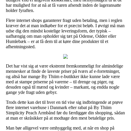
har mulighed for at nå at få varen afsendt inden de lageransatte
holder fyraften.
Flere internet shops garanterer fragt uden betaling, men i reglen
kræver det at man indkøber for et præcist beløb. I øvrigt må man
udse dig den mindst kostelige leveringsform, der typisk –
uafhængig om man opholder sig tæt på Odense, Odder eller
Humlebæk – er at få dem til at køre dine produkter til et
afhentningssted.
Det har vist sig at være ekstremt fremkommeligt for almindelige
mennesker at finde de laveste priser på tværs af e-forretninger,
og altså har mange By Thiim e-butikker ikke kunne lade være
med at stampe priserne på varerne – til drenge og piger, og
desuden også til mænd og kvinder – markant, og endda nogle
gange yde fragt uden gebyr.
Trods dette kan det til hver en tid vise sig indbringende at prøve
flere internet varehuse i Danmark efter rabat på By Thiim
Simplicity Peach Armbånd før du færdiggør din shopping, sådan
at man er skråsikker på at modtage den mest betalelige pris.
Man bør alligevel være omhyggelig med, at når en shop på