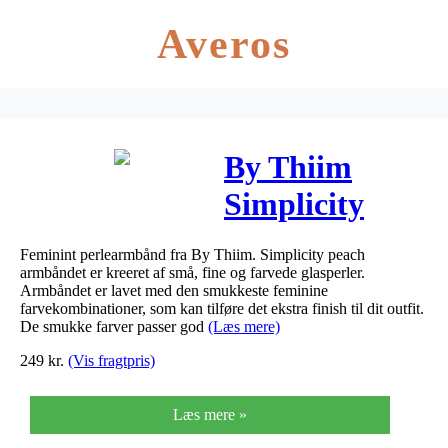
Averos
By Thiim
Simplicity
Peach
Feminint perlearmbånd fra By Thiim. Simplicity peach
Armbånd
armbåndet er kreeret af små, fine og farvede glasperler.
Armbåndet er lavet med den smukkeste feminine
farvekombinationer, som kan tilføre det ekstra finish til dit outfit.
De smukke farver passer god
(Læs mere)
249
kr.
(Vis fragtpris)
Læs mere »