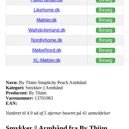
Likehome.dk
Besøg
Møbler.dk
Besøg
Wallstickerland.dk
Besøg
Nordlyhome.dk
Besøg
MøbelNord.dk
Besøg
XL-Møbler.dk
Besøg
Navn:
By Thiim Simplicity Peach Armbånd
Kategori:
Smykker || Armbånd
Producent:
By Thiim
Varenummer:
13701983
EAN:
Vurderet til
4.9
ud af 5 stjerner baseret på
41
anmeldelser
Smykker || Armbånd fra By Thiim