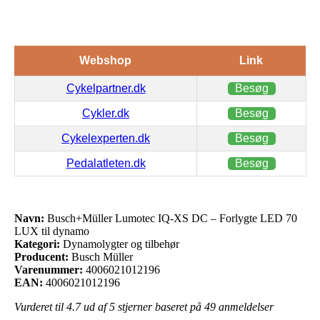
Webshop
Link
Cykelpartner.dk
Besøg
Cykler.dk
Besøg
Cykelexperten.dk
Besøg
Pedalatleten.dk
Besøg
Navn:
Busch+Müller Lumotec IQ-XS DC – Forlygte LED 70
LUX til dynamo
Kategori:
Dynamolygter og tilbehør
Producent:
Busch Müller
Varenummer:
4006021012196
EAN:
4006021012196
Vurderet til
4.7
ud af 5 stjerner baseret på
49
anmeldelser