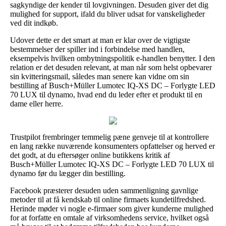
sagkyndige der kender til lovgivningen. Desuden giver det dig
mulighed for support, ifald du bliver udsat for vanskeligheder
ved dit indkøb.
Udover dette er det smart at man er klar over de vigtigste
bestemmelser der spiller ind i forbindelse med handlen,
eksempelvis hvilken ombytningspolitik e-handlen benytter. I den
relation er det desuden relevant, at man når som helst opbevarer
sin kvitteringsmail, således man senere kan vidne om sin
bestilling af Busch+Müller Lumotec IQ-XS DC – Forlygte LED
70 LUX til dynamo, hvad end du leder efter et produkt til en
dame eller herre.
Trustpilot frembringer temmelig pæne genveje til at kontrollere
en lang række nuværende konsumenters opfattelser og herved er
det godt, at du eftersøger online butikkens kritik af
Busch+Müller Lumotec IQ-XS DC – Forlygte LED 70 LUX til
dynamo før du lægger din bestilling.
Facebook præsterer desuden uden sammenligning gavnlige
metoder til at få kendskab til online firmaets kundetilfredshed.
Herinde møder vi nogle e-firmaer som giver kunderne mulighed
for at forfatte en omtale af virksomhedens service, hvilket også