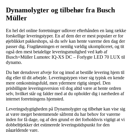
Dynamolygter og tilbehør fra Busch
Müller
En hel del online forretninger udlover efterhånden en lang række
forskellige leveringstyper. En af dem der er mest populær er for
øjeblikket pakkeshops, så du selv kan hente varerne den dag der
passer dig. Fragtløsningen er nemlig vældig ukompliceret, og tit
også den mest betalelige leveringsmulighed ved køb af
Busch+Müller Lumotec IQ-XS DC – Forlygte LED 70 LUX til
dynamo.
Du bør derudover afveje for og imod at bestille levering hjem til
dig eller til dit arbejde. Leveringstypen viser sig typisk en kende
mere omkostningsfuld, men ydermere rigtig simpel. Den
prisbilligste leveringsversion vil dog altid være at hente ordren
selv, hvilket står og falder med at du opholder dig i nærheden af
internet forretningens hjemsted.
Leveringsdygtigheden på Dynamolygter og tilbehør kan vise sig
at være meget bestemmende såfremt du har behov for varerne
inden for få dage, og af den grund er det forholdsvis vigtigt at vi
dobbelttjekker det estimerede leveringstidspunkt for den
pågældende vare.