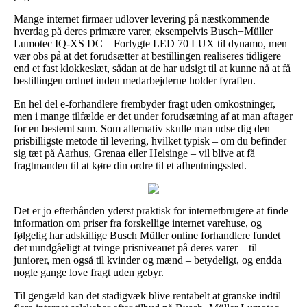
Mange internet firmaer udlover levering på næstkommende
hverdag på deres primære varer, eksempelvis Busch+Müller
Lumotec IQ-XS DC – Forlygte LED 70 LUX til dynamo, men
vær obs på at det forudsætter at bestillingen realiseres tidligere
end et fast klokkeslæt, sådan at de har udsigt til at kunne nå at få
bestillingen ordnet inden medarbejderne holder fyraften.
En hel del e-forhandlere frembyder fragt uden omkostninger,
men i mange tilfælde er det under forudsætning af at man aftager
for en bestemt sum. Som alternativ skulle man udse dig den
prisbilligste metode til levering, hvilket typisk – om du befinder
sig tæt på Aarhus, Grenaa eller Helsinge – vil blive at få
fragtmanden til at køre din ordre til et afhentningssted.
Det er jo efterhånden yderst praktisk for internetbrugere at finde
information om priser fra forskellige internet varehuse, og
følgelig har adskillige Busch Müller online forhandlere fundet
det uundgåeligt at tvinge prisniveauet på deres varer – til
juniorer, men også til kvinder og mænd – betydeligt, og endda
nogle gange love fragt uden gebyr.
Til gengæld kan det stadigvæk blive rentabelt at granske indtil