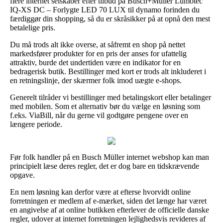
flere internet selskaber efter tilbud på Busch+Müller Lumotec
IQ-XS DC – Forlygte LED 70 LUX til dynamo forinden du
færdiggør din shopping, så du er skråsikker på at opnå den mest
betalelige pris.
Du må trods alt ikke overse, at såfremt en shop på nettet
markedsfører produkter for en pris der anses for ufattelig
attraktiv, burde det undertiden være en indikator for en
bedragerisk butik. Bestillinger med kort er trods alt inkluderet i
en retningslinje, der skærmer folk imod uægte e-shops.
Generelt tilråder vi bestillinger med betalingskort eller betalinger
med mobilen. Som et alternativ bør du vælge en løsning som
f.eks. ViaBill, når du gerne vil godtgøre pengene over en
længere periode.
Før folk handler på en Busch Müller internet webshop kan man
principielt læse deres regler, det er dog bare en tidskrævende
opgave.
En nem løsning kan derfor være at efterse hvorvidt online
forretningen er medlem af e-mærket, siden det længe har været
en angivelse af at online butikken efterlever de officielle danske
regler, udover at internet forretningen lejlighedsvis revideres af