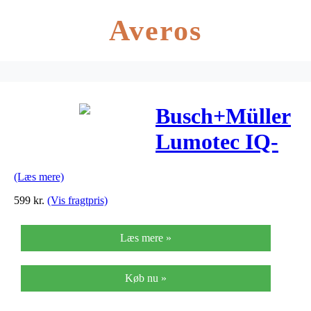
Averos
Busch+Müller
Lumotec IQ-
XS DC –
(Læs mere)
Forlygte LED
599
kr.
(Vis fragtpris)
70 LUX til
Læs mere »
dynamo
Køb nu »