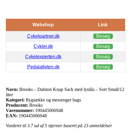
Webshop
Link
Cykelpartner.dk
Besøg
Cykler.dk
Besøg
Cykelexperten.dk
Besøg
Pedalatleten.dk
Besøg
Navn:
Brooks – Dalston Knap Sack med lynlås – Sort Small/12
liter
Kategori:
Rygsække og messenger bags
Producent:
Brooks
Varenummer:
190445006948
EAN:
190445006948
Vurderet til
3.7
ud af 5 stjerner baseret på
23
anmeldelser