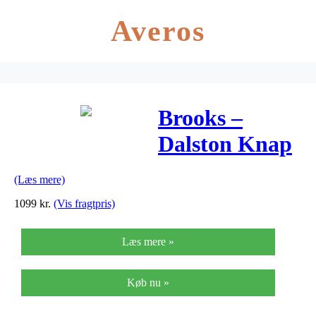
Averos
Brooks –
Dalston Knap
Sack med
(Læs mere)
lynlås – Sort
1099
kr.
(Vis fragtpris)
Small/12 liter
Læs mere »
Køb nu »