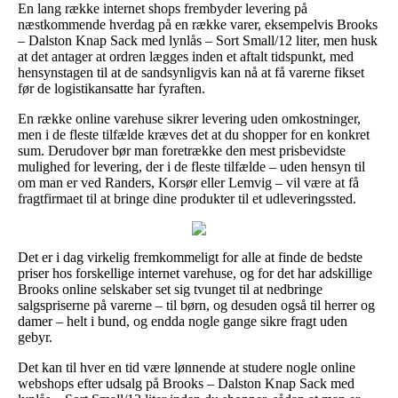
En lang række internet shops frembyder levering på
næstkommende hverdag på en række varer, eksempelvis Brooks
– Dalston Knap Sack med lynlås – Sort Small/12 liter, men husk
at det antager at ordren lægges inden et aftalt tidspunkt, med
hensynstagen til at de sandsynligvis kan nå at få varerne fikset
før de logistikansatte har fyraften.
En række online varehuse sikrer levering uden omkostninger,
men i de fleste tilfælde kræves det at du shopper for en konkret
sum. Derudover bør man foretrække den mest prisbevidste
mulighed for levering, der i de fleste tilfælde – uden hensyn til
om man er ved Randers, Korsør eller Lemvig – vil være at få
fragtfirmaet til at bringe dine produkter til et udleveringssted.
Det er i dag virkelig fremkommeligt for alle at finde de bedste
priser hos forskellige internet varehuse, og for det har adskillige
Brooks online selskaber set sig tvunget til at nedbringe
salgspriserne på varerne – til børn, og desuden også til herrer og
damer – helt i bund, og endda nogle gange sikre fragt uden
gebyr.
Det kan til hver en tid være lønnende at studere nogle online
webshops efter udsalg på Brooks – Dalston Knap Sack med