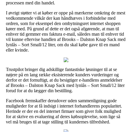
processen med din handel.
I øvrigt støtter vi at køber er oppe på mærkerne omkring de mest
vedkommende vilkår der kan håndhæves i forbindelse med
ordren, som for eksempel den ombytningsret internet shoppen
kører med. På grund af dette er det også afgørende, at man til
enhver tid gemmer ens faktura e-mail, således man til enhver tid
vil kunne eftervise handlen af Brooks – Dalston Knap Sack med
lynlås – Sort Small/12 liter, om du skal købe gave til en mand
eller kvinde.
Trustpilot bringer dig adskillige fantastiske løsninger til at se
nøjere på en lang række eksisterende kunders vurderinger og
derfor er det fornuftigt, at du besigtiger e-handlens anmeldelser
af Brooks – Dalston Knap Sack med lynlås – Sort Small/12 liter
forud for at du lægger din bestilling.
Facebook fremskaffer derudover uden sammenligning gode
muligheder for at få indsigt i internet forhandlerens popularitet.
Herinde er der en del internet firmaer som giver folk mulighed
for at skrive en evaluering af deres købsoplevelse, som lige så
vel må bruges til at tage stilling til kundernes tilfredshed.