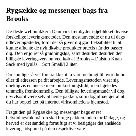
Rygsække og messenger bags fra
Brooks
De fleste webbutikker i Danmark frembyder i øjeblikket diverse
forskellige leveringsmetoder. Den mest anvendte er nu til dags
udleveringssteder, fordi det så giver dig god fleksibilitet til at
kunne afhente de nyindkøbte produkter præcis når det passer
dig. Den er jo ret så gnidningsløs, samt desuden desuden den
billigste leveringsversion ved køb af Brooks – Dalston Knap
Sack med lynlås – Sort Small/12 liter.
Du kan lige så vel foretrække at få varerne bragt til hvor du bor
eller til adressen på dit arbejde. Leveringsmetoden viser sig
uheldigvis en anelse mere omkostningsfuld, men ligeledes
temmelig fremkommelig. Den billigste leveringsmanér vil dog
utvivlsomt være selv at hente pakken, som dog afhænger af at
du har bopæl tæt på internet virksomhedens hjemsted.
Fragttiden på Rygsække og messenger bags er ret
betydningsfuld når du skal bruge pakken inden for få dage, og
herved er det sandelig fornuftigt at vi besigtiger det anslåede
leveringstidspunkt på den respektive vare.