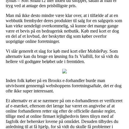
lynlås – Sort Small/12 liter inden du shopper, sådan at man er
tryg ved at antage den prisbilligste pris.
Man må ikke desto mindre være klar over, at i tilfælde af at en
webbutik frembyder deres produkter til salg for en salgspris som
kan virke uendeligt overkommelig, så kunne det mange gange
være et bevis på en bedragerisk netbutik. Køb med kort er dog
en del af et lovbud, der beskytter dig som køber overfor
uoprigtige online forretninger.
Vi slår generelt et slag for køb med kort eller MobilePay. Som
alternativ kan du bruge en løsning fra fx ViaBill, for så vidt du
hellere vil godtgøre beløbet ude i fremtiden.
Inden folk køber på en Brooks e-forhandler burde man
utvivlsomt gennemgå webshoppens forretningsaftale, det er dog
ofte ikke super interessant.
Et alternativ er at se nærmere på om e-forhandleren er verificeret
af e-mærket, eftersom det længe har været en angivelse af at
online forhandleren retter sig efter de officielle danske regler,
tillige med at online firmaet lejlighedsvis føres tilsyn med af
fagfolk der behersker lovene på området. Desuden tilbydes du
anledning til at få hjælp, for så vidt du skulle få problemer i