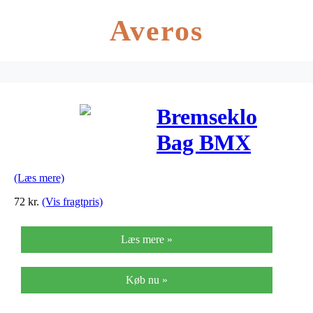
Averos
Bremseklo
Bag BMX
Freestyle – U-
(Læs mere)
Type
72
kr.
(Vis fragtpris)
Læs mere »
Køb nu »