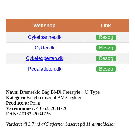
Webshop
Link
Cykelpartner.dk
Besøg
Cykler.dk
Besøg
Cykelexperten.dk
Besøg
Pedalatleten.dk
Besøg
Navn:
Bremseklo Bag BMX Freestyle – U-Type
Kategori:
Fælgbremser til BMX cykler
Producent:
Point
Varenummer:
4016232034726
EAN:
4016232034726
Vurderet til
3.7
ud af 5 stjerner baseret på
11
anmeldelser