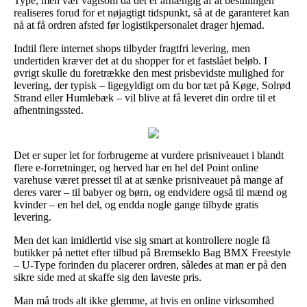
Type, men vær vagtsom da det er afhængig af at bestillingen
realiseres forud for et nøjagtigt tidspunkt, så at de garanteret kan
nå at få ordren afsted før logistikpersonalet drager hjemad.
Indtil flere internet shops tilbyder fragtfri levering, men
undertiden kræver det at du shopper for et fastslået beløb. I
øvrigt skulle du foretrække den mest prisbevidste mulighed for
levering, der typisk – ligegyldigt om du bor tæt på Køge, Solrød
Strand eller Humlebæk – vil blive at få leveret din ordre til et
afhentningssted.
Det er super let for forbrugerne at vurdere prisniveauet i blandt
flere e-forretninger, og herved har en hel del Point online
varehuse været presset til at at sænke prisniveauet på mange af
deres varer – til babyer og børn, og endvidere også til mænd og
kvinder – en hel del, og endda nogle gange tilbyde gratis
levering.
Men det kan imidlertid vise sig smart at kontrollere nogle få
butikker på nettet efter tilbud på Bremseklo Bag BMX Freestyle
– U-Type forinden du placerer ordren, således at man er på den
sikre side med at skaffe sig den laveste pris.
Man må trods alt ikke glemme, at hvis en online virksomhed