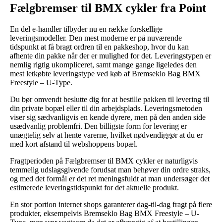
Fælgbremser til BMX cykler fra Point
En del e-handler tilbyder nu en række forskellige
leveringsmodeller. Den mest moderne er på nuværende
tidspunkt at få bragt ordren til en pakkeshop, hvor du kan
afhente din pakke når der er mulighed for det. Leveringstypen er
nemlig rigtig ukompliceret, samt mange gange ligeledes den
mest letkøbte leveringstype ved køb af Bremseklo Bag BMX
Freestyle – U-Type.
Du bør omvendt beslutte dig for at bestille pakken til levering til
din private bopæl eller til din arbejdsplads. Leveringsmetoden
viser sig sædvanligvis en kende dyrere, men på den anden side
usædvanlig problemfri. Den billigste form for levering er
unægtelig selv at hente varerne, hvilket nødvendiggør at du er
med kort afstand til webshoppens bopæl.
Fragtperioden på Fælgbremser til BMX cykler er naturligvis
temmelig udslagsgivende forudsat man behøver din ordre straks,
og med det formål er det ret meningsfuldt at man undersøger det
estimerede leveringstidspunkt for det aktuelle produkt.
En stor portion internet shops garanterer dag-til-dag fragt på flere
produkter, eksempelvis Bremseklo Bag BMX Freestyle – U-