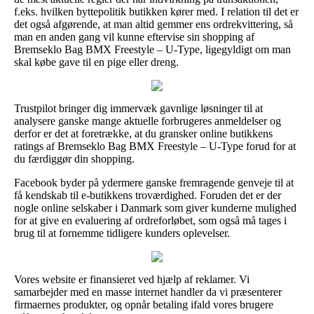
f.eks. hvilken byttepolitik butikken kører med. I relation til det er
det også afgørende, at man altid gemmer ens ordrekvittering, så
man en anden gang vil kunne eftervise sin shopping af
Bremseklo Bag BMX Freestyle – U-Type, ligegyldigt om man
skal købe gave til en pige eller dreng.
Trustpilot bringer dig immervæk gavnlige løsninger til at
analysere ganske mange aktuelle forbrugeres anmeldelser og
derfor er det at foretrække, at du gransker online butikkens
ratings af Bremseklo Bag BMX Freestyle – U-Type forud for at
du færdiggør din shopping.
Facebook byder på ydermere ganske fremragende genveje til at
få kendskab til e-butikkens troværdighed. Foruden det er der
nogle online selskaber i Danmark som giver kunderne mulighed
for at give en evaluering af ordreforløbet, som også må tages i
brug til at fornemme tidligere kunders oplevelser.
Vores website er finansieret ved hjælp af reklamer. Vi
samarbejder med en masse internet handler da vi præsenterer
firmaernes produkter, og opnår betaling ifald vores brugere