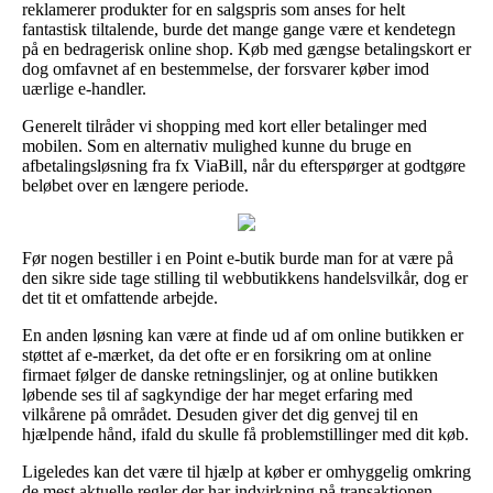
reklamerer produkter for en salgspris som anses for helt
fantastisk tiltalende, burde det mange gange være et kendetegn
på en bedragerisk online shop. Køb med gængse betalingskort er
dog omfavnet af en bestemmelse, der forsvarer køber imod
uærlige e-handler.
Generelt tilråder vi shopping med kort eller betalinger med
mobilen. Som en alternativ mulighed kunne du bruge en
afbetalingsløsning fra fx ViaBill, når du efterspørger at godtgøre
beløbet over en længere periode.
Før nogen bestiller i en Point e-butik burde man for at være på
den sikre side tage stilling til webbutikkens handelsvilkår, dog er
det tit et omfattende arbejde.
En anden løsning kan være at finde ud af om online butikken er
støttet af e-mærket, da det ofte er en forsikring om at online
firmaet følger de danske retningslinjer, og at online butikken
løbende ses til af sagkyndige der har meget erfaring med
vilkårene på området. Desuden giver det dig genvej til en
hjælpende hånd, ifald du skulle få problemstillinger med dit køb.
Ligeledes kan det være til hjælp at køber er omhyggelig omkring
de mest aktuelle regler der har indvirkning på transaktionen,