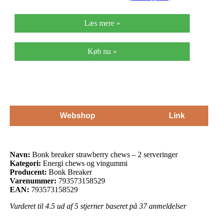
Læs mere »
Køb nu »
Webshop
Link
Navn:
Bonk breaker strawberry chews – 2 serveringer
Kategori:
Energi chews og vingummi
Producent:
Bonk Breaker
Varenummer:
793573158529
EAN:
793573158529
Vurderet til
4.5
ud af 5 stjerner baseret på
37
anmeldelser