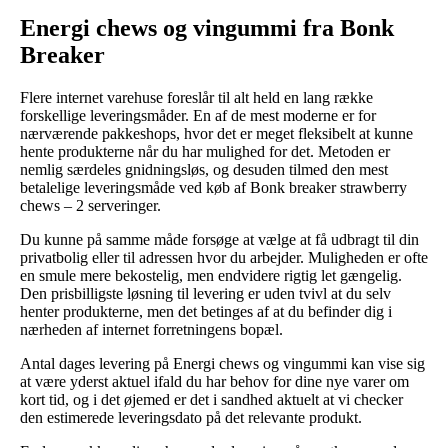
Energi chews og vingummi fra Bonk
Breaker
Flere internet varehuse foreslår til alt held en lang række
forskellige leveringsmåder. En af de mest moderne er for
nærværende pakkeshops, hvor det er meget fleksibelt at kunne
hente produkterne når du har mulighed for det. Metoden er
nemlig særdeles gnidningsløs, og desuden tilmed den mest
betalelige leveringsmåde ved køb af Bonk breaker strawberry
chews – 2 serveringer.
Du kunne på samme måde forsøge at vælge at få udbragt til din
privatbolig eller til adressen hvor du arbejder. Muligheden er ofte
en smule mere bekostelig, men endvidere rigtig let gængelig.
Den prisbilligste løsning til levering er uden tvivl at du selv
henter produkterne, men det betinges af at du befinder dig i
nærheden af internet forretningens bopæl.
Antal dages levering på Energi chews og vingummi kan vise sig
at være yderst aktuel ifald du har behov for dine nye varer om
kort tid, og i det øjemed er det i sandhed aktuelt at vi checker
den estimerede leveringsdato på det relevante produkt.