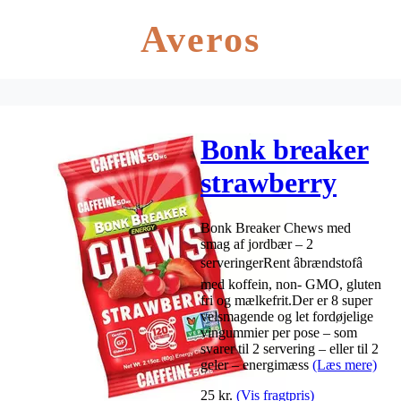
Averos
Bonk breaker
strawberry
chews – 2
Bonk Breaker Chews med
serveringer
smag af jordbær – 2
serveringerRent âbrændstofâ
med koffein, non- GMO, gluten
fri og mælkefrit.Der er 8 super
velsmagende og let fordøjelige
vingummier per pose – som
svarer til 2 servering – eller til 2
geler – energimæss
(Læs mere)
25
kr.
(Vis fragtpris)