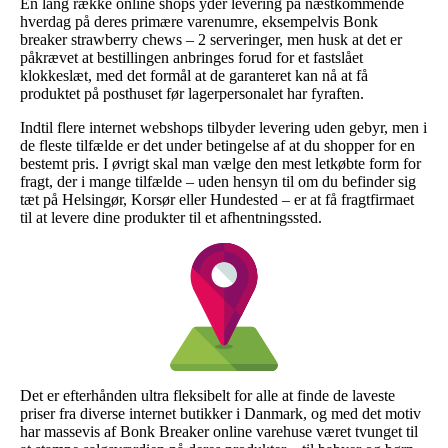
En lang række online shops yder levering på næstkommende
hverdag på deres primære varenumre, eksempelvis Bonk
breaker strawberry chews – 2 serveringer, men husk at det er
påkrævet at bestillingen anbringes forud for et fastslået
klokkeslæt, med det formål at de garanteret kan nå at få
produktet på posthuset før lagerpersonalet har fyraften.
Indtil flere internet webshops tilbyder levering uden gebyr, men i
de fleste tilfælde er det under betingelse af at du shopper for en
bestemt pris. I øvrigt skal man vælge den mest letkøbte form for
fragt, der i mange tilfælde – uden hensyn til om du befinder sig
tæt på Helsingør, Korsør eller Hundested – er at få fragtfirmaet
til at levere dine produkter til et afhentningssted.
Det er efterhånden ultra fleksibelt for alle at finde de laveste
priser fra diverse internet butikker i Danmark, og med det motiv
har massevis af Bonk Breaker online varehuse været tvunget til