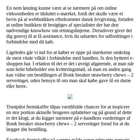
En nem løsning kunne være at se nærmere på om online
virksomheden er tilsluttet e-mærket, fordi det skulle være et
bevis på at webbutikken efterkommer dansk lovgivning, foruden
at online butikken tit besigtiges af specialister der har den
nødvendige knowhow om retningslinjerne. Derudover giver det
dig genvej til at få assistance, hvis du udsættes for udfordringer i
forbindelse med dit køb.
Ligeledes går vi ind for at køber er oppe på mærkerne omkring
de mest vitale vilkår i forbindelse med handlen, fx den bytteret e-
shoppen har. I relation til det er det i øvrigt afgørende, at man når
som helst bibeholder ens kvitteringsmail, så man en anden gang
kan vidne om bestillingen af Bonk breaker strawberry chews – 2
serveringer, uden hensyn til om man skal købe gave til en dame
eller herre.
Trustpilot fremskaffer tilpas værdifulde chancer for at inspicere
en stor portion aktuelle brugeres opfattelser og på grund af dette
er det klogt, at du kigger nærmere på e-handlens vurderinger af
Bonk breaker strawberry chews – 2 serveringer forud for at du
lægger din bestilling.
Facebook fremskaffer på samme måde super relevante genveje