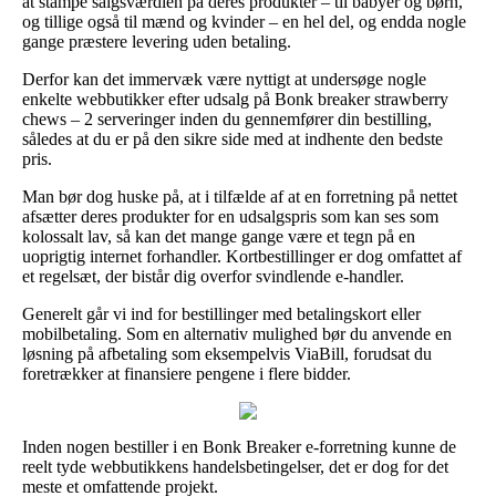
at stampe salgsværdien på deres produkter – til babyer og børn,
og tillige også til mænd og kvinder – en hel del, og endda nogle
gange præstere levering uden betaling.
Derfor kan det immervæk være nyttigt at undersøge nogle
enkelte webbutikker efter udsalg på Bonk breaker strawberry
chews – 2 serveringer inden du gennemfører din bestilling,
således at du er på den sikre side med at indhente den bedste
pris.
Man bør dog huske på, at i tilfælde af at en forretning på nettet
afsætter deres produkter for en udsalgspris som kan ses som
kolossalt lav, så kan det mange gange være et tegn på en
uoprigtig internet forhandler. Kortbestillinger er dog omfattet af
et regelsæt, der bistår dig overfor svindlende e-handler.
Generelt går vi ind for bestillinger med betalingskort eller
mobilbetaling. Som en alternativ mulighed bør du anvende en
løsning på afbetaling som eksempelvis ViaBill, forudsat du
foretrækker at finansiere pengene i flere bidder.
Inden nogen bestiller i en Bonk Breaker e-forretning kunne de
reelt tyde webbutikkens handelsbetingelser, det er dog for det
meste et omfattende projekt.