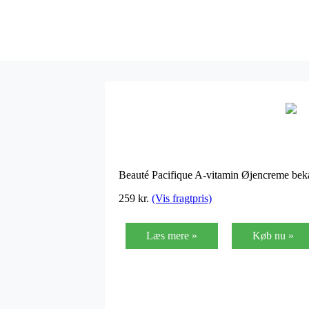
Beauté Pacifique A-vitamin Øjencreme bekæ
259
kr.
(Vis fragtpris)
Læs mere »
Køb nu »