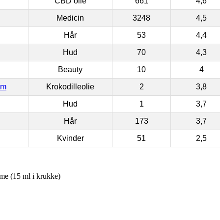
CBD olie
661
4,6
Medicin
3248
4,5
Hår
53
4,4
Hud
70
4,3
Beauty
10
4
om
Krokodilleolie
2
3,8
Hud
1
3,7
Hår
173
3,7
Kvinder
51
2,5
me (15 ml i krukke)