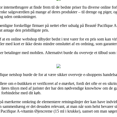
 internetbrugere at finde frem til de bedste priser fra diverse online for
sænke salgsværdien på mange af deres produkter – til drenge og piger, og 
ng uden omkostninger.
menligne forskellige firmaer på nettet efter udsalg på Beauté Pacifique
t antage den prisbilligste pris.
af at en online webshop tilbyder bedst i test varer for en pris som kan vir
er med kort er ikke desto mindre omsluttet af en ordning, som garantere
er betalinger med mobilen. Alternativt burde du overveje et tilbud som fx
que netshop burde de for at være sikker overveje e-shoppens handelsaftal
ere om e-butikken er verificeret af e-mærket, fordi det ofte er en sikrin
t føres tilsyn med af jurister der har den nødvendige knowhow om de gæ
 forbindelse med dit køb.
 på mærkerne omkring de elementære retningslinjer der kan have indvirk
den sammenhæng er det desuden relevant, at man når som helst bevarer s
 Pacifique A-vitamin Øjencreme (15 ml i krukke), uanset om man søger 