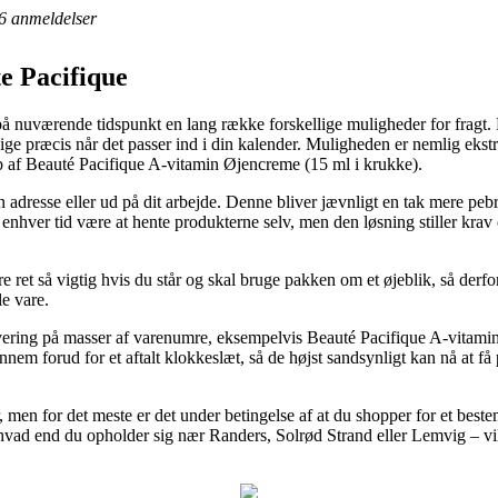
6
anmeldelser
e Pacifique
å nuværende tidspunkt en lang række forskellige muligheder for fragt. Et
lige præcis når det passer ind i din kalender. Muligheden er nemlig eks
øb af Beauté Pacifique A-vitamin Øjencreme (15 ml i krukke).
din adresse eller ud på dit arbejde. Denne bliver jævnligt en tak mere 
l enhver tid være at hente produkterne selv, men den løsning stiller krav
ret så vigtig hvis du står og skal bruge pakken om et øjeblik, så derfor 
le vare.
levering på masser af varenumre, eksempelvis Beauté Pacifique A-vitam
ennem forud for et aftalt klokkeslæt, så de højst sandsynligt kan nå at få
 men for det meste er det under betingelse af at du shopper for et best
– hvad end du opholder sig nær Randers, Solrød Strand eller Lemvig – vil 