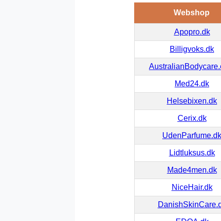
Webshop
Apopro.dk
Billigvoks.dk
AustralianBodycare
Med24.dk
Helsebixen.dk
Cerix.dk
UdenParfume.d
Lidtluksus.dk
Made4men.dk
NiceHair.dk
DanishSkinCare.