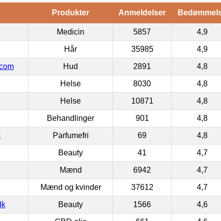
Produkter
Anmeldelser
Bedømmel
Medicin
5857
4,9
Hår
35985
4,9
.com
Hud
2891
4,8
Helse
8030
4,8
Helse
10871
4,8
Behandlinger
901
4,8
k
Parfumefri
69
4,8
Beauty
41
4,7
Mænd
6942
4,7
Mænd og kvinder
37612
4,7
dk
Beauty
1566
4,6