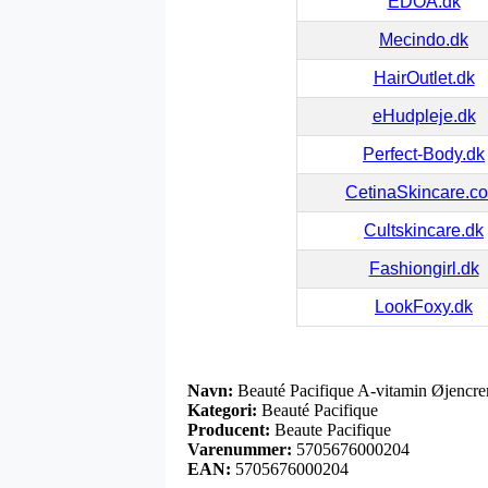
EDOA.dk
Mecindo.dk
HairOutlet.dk
eHudpleje.dk
Perfect-Body.dk
CetinaSkincare.c
Cultskincare.dk
Fashiongirl.dk
LookFoxy.dk
Navn:
Beauté Pacifique A-vitamin Øjencre
Kategori:
Beauté Pacifique
Producent:
Beaute Pacifique
Varenummer:
5705676000204
EAN:
5705676000204