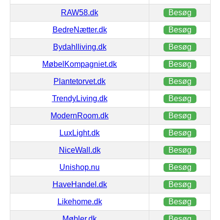
RAW58.dk
Besøg
BedreNætter.dk
Besøg
Bydahlliving.dk
Besøg
MøbelKompagniet.dk
Besøg
Plantetorvet.dk
Besøg
TrendyLiving.dk
Besøg
ModernRoom.dk
Besøg
LuxLight.dk
Besøg
NiceWall.dk
Besøg
Unishop.nu
Besøg
HaveHandel.dk
Besøg
Likehome.dk
Besøg
Møbler.dk
Besøg