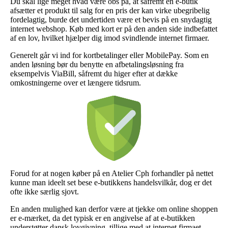
Du skal lige meget hvad være obs på, at såfremt en e-butik
afsætter et produkt til salg for en pris der kan virke ubegribelig
fordelagtig, burde det undertiden være et bevis på en snydagtig
internet webshop. Køb med kort er på den anden side indbefattet
af en lov, hvilket hjælper dig imod svindlende internet firmaer.
Generelt går vi ind for kortbetalinger eller MobilePay. Som en
anden løsning bør du benytte en afbetalingsløsning fra
eksempelvis ViaBill, såfremt du higer efter at dække
omkostningerne over et længere tidsrum.
Forud for at nogen køber på en Atelier Cph forhandler på nettet
kunne man ideelt set bese e-butikkens handelsvilkår, dog er det
ofte ikke særlig sjovt.
En anden mulighed kan derfor være at tjekke om online shoppen
er e-mærket, da det typisk er en angivelse af at e-butikken
understøtter dansk lovgivning, tillige med at internet firmaet