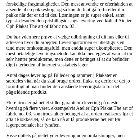
forskellige fragtmuligheder. Den mest anvendte er efterhånden at
afsende til en pakkeshop, og så kan du blot gå forbi efter din
pakke når der er tid til det. Løsningen er jo super enkel, samt
typisk desuden den prisbilligste slags levering ved køb af Atelier
Cph Plakat The art of fabric no. 03.
Du bør ydermere prøve at vælge udbringning til dit hus eller til
adressen hvor du arbejder. Leveringsformen er uheldigvis en
tand mere omkostningsfuld, men endda super ukompliceret. Den
mest betalelige leveringsmetode kan ikke benægtes at være at du
selv henter produkterne, men dette er betinget af at du befinder
dig i nærheden af internet selskabets lager.
Antal dages levering på Billeder og rammer || Plakater er
særdeles vital når du skal bruge ordren fluks, og derfor er det jo
fornuftigt at man finder den anslåede leveringsdato for det
pågældende produkt.
Flere firmaer på nettet stiller garanti om levering på næste
hverdag på flere varer, eksempelvis Atelier Cph Plakat The art of
fabric no. 03, som trods alt er betinget af at orden realiseres før et
aftalt klokkeslæt, så de kan nå at få produkterne betjent før
lagerpersonalet har fyraften.
Visse outlets på nettet yder levering uden omkostninger, men