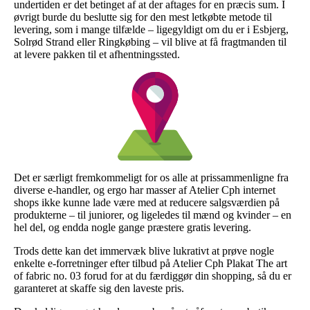
undertiden er det betinget af at der aftages for en præcis sum. I
øvrigt burde du beslutte sig for den mest letkøbte metode til
levering, som i mange tilfælde – ligegyldigt om du er i Esbjerg,
Solrød Strand eller Ringkøbing – vil blive at få fragtmanden til
at levere pakken til et afhentningssted.
Det er særligt fremkommeligt for os alle at prissammenligne fra
diverse e-handler, og ergo har masser af Atelier Cph internet
shops ikke kunne lade være med at reducere salgsværdien på
produkterne – til juniorer, og ligeledes til mænd og kvinder – en
hel del, og endda nogle gange præstere gratis levering.
Trods dette kan det immervæk blive lukrativt at prøve nogle
enkelte e-forretninger efter tilbud på Atelier Cph Plakat The art
of fabric no. 03 forud for at du færdiggør din shopping, så du er
garanteret at skaffe sig den laveste pris.