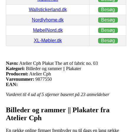
Wallstickerland.dk
Besøg
Nordlyhome.dk
Besøg
MøbelNord.dk
Besøg
XL-Møbler.dk
Besøg
Navn:
Atelier Cph Plakat The art of fabric no. 03
Kategori:
Billeder og rammer || Plakater
Producent:
Atelier Cph
Varenummer:
9877550
EAN:
Vurderet til
4
ud af 5 stjerner baseret på
23
anmeldelser
Billeder og rammer || Plakater fra
Atelier Cph
En række online firmaer frembyder nu til dags en lang række