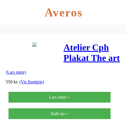
Averos
Atelier Cph
Plakat The art
of fabric no.
(Læs mere)
03
550
kr.
(Vis fragtpris)
Læs mere »
Køb nu »