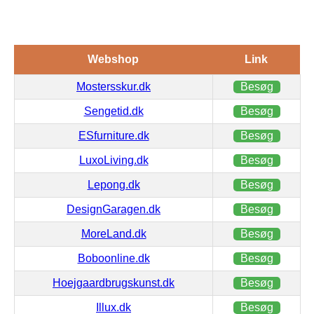
Webshop
Link
Mostersskur.dk
Besøg
Sengetid.dk
Besøg
ESfurniture.dk
Besøg
LuxoLiving.dk
Besøg
Lepong.dk
Besøg
DesignGaragen.dk
Besøg
MoreLand.dk
Besøg
Boboonline.dk
Besøg
Hoejgaardbrugskunst.dk
Besøg
Illux.dk
Besøg