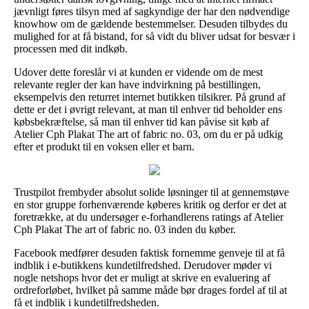
jævnligt føres tilsyn med af sagkyndige der har den nødvendige
knowhow om de gældende bestemmelser. Desuden tilbydes du
mulighed for at få bistand, for så vidt du bliver udsat for besvær i
processen med dit indkøb.
Udover dette foreslår vi at kunden er vidende om de mest
relevante regler der kan have indvirkning på bestillingen,
eksempelvis den returret internet butikken tilsikrer. På grund af
dette er det i øvrigt relevant, at man til enhver tid beholder ens
købsbekræftelse, så man til enhver tid kan påvise sit køb af
Atelier Cph Plakat The art of fabric no. 03, om du er på udkig
efter et produkt til en voksen eller et barn.
Trustpilot frembyder absolut solide løsninger til at gennemstøve
en stor gruppe forhenværende køberes kritik og derfor er det at
foretrække, at du undersøger e-forhandlerens ratings af Atelier
Cph Plakat The art of fabric no. 03 inden du køber.
Facebook medfører desuden faktisk fornemme genveje til at få
indblik i e-butikkens kundetilfredshed. Derudover møder vi
nogle netshops hvor det er muligt at skrive en evaluering af
ordreforløbet, hvilket på samme måde bør drages fordel af til at
få et indblik i kundetilfredsheden.