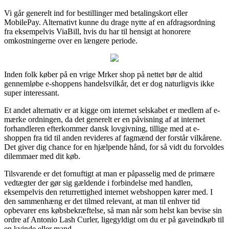
Vi går generelt ind for bestillinger med betalingskort eller
MobilePay. Alternativt kunne du drage nytte af en afdragsordning
fra eksempelvis ViaBill, hvis du har til hensigt at honorere
omkostningerne over en længere periode.
Inden folk køber på en vrige Mrker shop på nettet bør de altid
gennemløbe e-shoppens handelsvilkår, det er dog naturligvis ikke
super interessant.
Et andet alternativ er at kigge om internet selskabet er medlem af e-
mærke ordningen, da det generelt er en påvisning af at internet
forhandleren efterkommer dansk lovgivning, tillige med at e-
shoppen fra tid til anden revideres af fagmænd der forstår vilkårene.
Det giver dig chance for en hjælpende hånd, for så vidt du forvoldes
dilemmaer med dit køb.
Tilsvarende er det fornuftigt at man er påpasselig med de primære
vedtægter der gør sig gældende i forbindelse med handlen,
eksempelvis den returrettighed internet webshoppen kører med. I
den sammenhæng er det tilmed relevant, at man til enhver tid
opbevarer ens købsbekræftelse, så man når som helst kan bevise sin
ordre af Antonio Lash Curler, ligegyldigt om du er på gaveindkøb til
en kvinde eller mand.