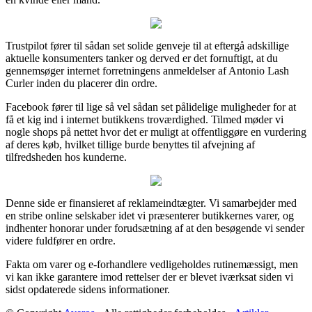
Trustpilot fører til sådan set solide genveje til at eftergå adskillige
aktuelle konsumenters tanker og derved er det fornuftigt, at du
gennemsøger internet forretningens anmeldelser af Antonio Lash
Curler inden du placerer din ordre.
Facebook fører til lige så vel sådan set pålidelige muligheder for at
få et kig ind i internet butikkens troværdighed. Tilmed møder vi
nogle shops på nettet hvor det er muligt at offentliggøre en vurdering
af deres køb, hvilket tillige burde benyttes til afvejning af
tilfredsheden hos kunderne.
Denne side er finansieret af reklameindtægter. Vi samarbejder med
en stribe online selskaber idet vi præsenterer butikkernes varer, og
indhenter honorar under forudsætning af at den besøgende vi sender
videre fuldfører en ordre.
Fakta om varer og e-forhandlere vedligeholdes rutinemæssigt, men
vi kan ikke garantere imod rettelser der er blevet iværksat siden vi
sidst opdaterede sidens informationer.