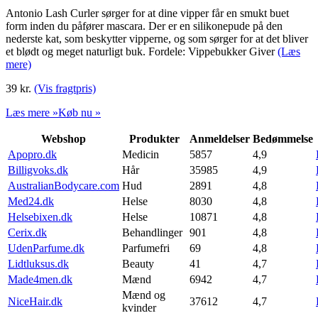
Antonio Lash Curler sørger for at dine vipper får en smukt buet
form inden du påfører mascara. Der er en silikonepude på den
nederste kat, som beskytter vipperne, og som sørger for at det bliver
et blødt og meget naturligt buk. Fordele: Vippebukker Giver
(Læs
mere)
39
kr.
(Vis fragtpris)
Læs mere »
Køb nu »
Webshop
Produkter
Anmeldelser
Bedømmelse
Apopro.dk
Medicin
5857
4,9
Billigvoks.dk
Hår
35985
4,9
AustralianBodycare.com
Hud
2891
4,8
Med24.dk
Helse
8030
4,8
Helsebixen.dk
Helse
10871
4,8
Cerix.dk
Behandlinger
901
4,8
UdenParfume.dk
Parfumefri
69
4,8
Lidtluksus.dk
Beauty
41
4,7
Made4men.dk
Mænd
6942
4,7
Mænd og
NiceHair.dk
37612
4,7
kvinder