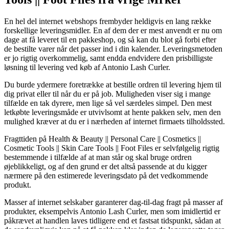
En hel del internet webshops frembyder heldigvis en lang række
forskellige leveringsmidler. En af dem der er mest anvendt er nu om
dage at få leveret til en pakkeshop, og så kan du blot gå forbi efter
de bestilte varer når det passer ind i din kalender. Leveringsmetoden
er jo rigtig overkommelig, samt endda endvidere den prisbilligste
løsning til levering ved køb af Antonio Lash Curler.
Du burde ydermere foretrække at bestille ordren til levering hjem til
dig privat eller til når du er på job. Muligheden viser sig i mange
tilfælde en tak dyrere, men lige så vel særdeles simpel. Den mest
letkøbte leveringsmåde er utvivlsomt at hente pakken selv, men den
mulighed kræver at du er i nærheden af internet firmaets tilholdssted.
Fragttiden på Health & Beauty || Personal Care || Cosmetics ||
Cosmetic Tools || Skin Care Tools || Foot Files er selvfølgelig rigtig
bestemmende i tilfælde af at man står og skal bruge ordren
øjeblikkeligt, og af den grund er det altså passende at du kigger
nærmere på den estimerede leveringsdato på det vedkommende
produkt.
Masser af internet selskaber garanterer dag-til-dag fragt på masser af
produkter, eksempelvis Antonio Lash Curler, men som imidlertid er
påkrævet at handlen laves tidligere end et fastsat tidspunkt, sådan at