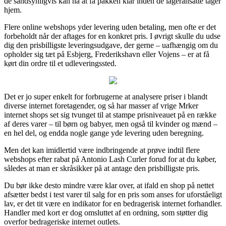
de sandsynligvis kan nå at få pakken klar inden de lageransatte tager
hjem.
Flere online webshops yder levering uden betaling, men ofte er det
forbeholdt når der aftages for en konkret pris. I øvrigt skulle du udse
dig den prisbilligste leveringsudgave, der gerne – uafhængig om du
opholder sig tæt på Esbjerg, Frederikshavn eller Vojens – er at få
kørt din ordre til et udleveringssted.
Det er jo super enkelt for forbrugerne at analysere priser i blandt
diverse internet foretagender, og så har masser af vrige Mrker
internet shops set sig tvunget til at stampe prisniveauet på en række
af deres varer – til børn og babyer, men også til kvinder og mænd –
en hel del, og endda nogle gange yde levering uden beregning.
Men det kan imidlertid være indbringende at prøve indtil flere
webshops efter rabat på Antonio Lash Curler forud for at du køber,
således at man er skråsikker på at antage den prisbilligste pris.
Du bør ikke desto mindre være klar over, at ifald en shop på nettet
afsætter bedst i test varer til salg for en pris som anses for uforståeligt
lav, er det tit være en indikator for en bedragerisk internet forhandler.
Handler med kort er dog omsluttet af en ordning, som støtter dig
overfor bedrageriske internet outlets.