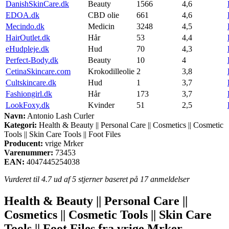
DanishSkinCare.dk
Beauty
1566
4,6
EDOA.dk
CBD olie
661
4,6
Mecindo.dk
Medicin
3248
4,5
HairOutlet.dk
Hår
53
4,4
eHudpleje.dk
Hud
70
4,3
Perfect-Body.dk
Beauty
10
4
CetinaSkincare.com
Krokodilleolie
2
3,8
Cultskincare.dk
Hud
1
3,7
Fashiongirl.dk
Hår
173
3,7
LookFoxy.dk
Kvinder
51
2,5
Navn:
Antonio Lash Curler
Kategori:
Health & Beauty || Personal Care || Cosmetics || Cosmetic
Tools || Skin Care Tools || Foot Files
Producent:
vrige Mrker
Varenummer:
73453
EAN:
4047445254038
Vurderet til
4.7
ud af 5 stjerner baseret på
17
anmeldelser
Health & Beauty || Personal Care ||
Cosmetics || Cosmetic Tools || Skin Care
Tools || Foot Files fra vrige Mrker