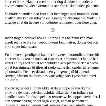
internet butik. Handler med kort er dog dækket ind under en
lovbestemmelse, der skærmer os overfor falske outlets på nettet.
Vi tilråder handler med kort eller betalinger med mobilen. Som
et alternativ kan du udnytte en løsning fra eksempelvis ViaBill, i
tilfælde af at du hellere vil godtgøre regningen over flere uger.
Inden nogen bestiller hos en Lampe Gras netbutik kan man
ideelt set have øje for webbutikkens betingelser, dog er det ofte
ikke super interessant.
En anden valgmulighed kan derfor være at kontrollere hvorvidt
internet butikken er støttet af e-mærket, eftersom det længe har
været en tryghed om at webbutikken accepterer de danske love,
og at forretningen tit tilses af sagkyndige der kender til reglerne
på området. Dette er desuden en god genvej til hjælpende
service, såfremt du forvoldes vanskeligheder i processen med
din ordre.
For øvrigt er det at foretrække at du er oppe på mærkerne
omkring de mest betydningsfulde vilkår der kan influere på
handlen, som for eksempel den returret webshoppen anvender. I
den sammenhæng er det også vigtigt, at man permanent
opbevarer sin kvitteringsmail, således man fremadrettet kan