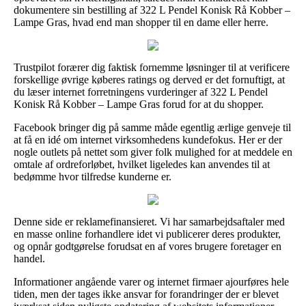
dokumentere sin bestilling af 322 L Pendel Konisk Rå Kobber –
Lampe Gras, hvad end man shopper til en dame eller herre.
Trustpilot forærer dig faktisk fornemme løsninger til at verificere
forskellige øvrige køberes ratings og derved er det fornuftigt, at
du læser internet forretningens vurderinger af 322 L Pendel
Konisk Rå Kobber – Lampe Gras forud for at du shopper.
Facebook bringer dig på samme måde egentlig ærlige genveje til
at få en idé om internet virksomhedens kundefokus. Her er der
nogle outlets på nettet som giver folk mulighed for at meddele en
omtale af ordreforløbet, hvilket ligeledes kan anvendes til at
bedømme hvor tilfredse kunderne er.
Denne side er reklamefinansieret. Vi har samarbejdsaftaler med
en masse online forhandlere idet vi publicerer deres produkter,
og opnår godtgørelse forudsat en af vores brugere foretager en
handel.
Informationer angående varer og internet firmaer ajourføres hele
tiden, men der tages ikke ansvar for forandringer der er blevet