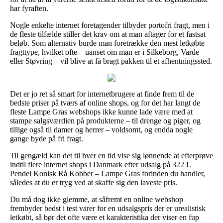
har fyraften.
Nogle enkelte internet foretagender tilbyder portofri fragt, men i
de fleste tilfælde stiller det krav om at man aftager for et fastsat
beløb. Som alternativ burde man foretrække den mest letkøbte
fragttype, hvilket ofte – uanset om man er i Silkeborg, Varde
eller Støvring – vil blive at få bragt pakken til et afhentningssted.
Det er jo ret så smart for internetbrugere at finde frem til de
bedste priser på tværs af online shops, og for det har langt de
fleste Lampe Gras webshops ikke kunne lade være med at
stampe salgsværdien på produkterne – til drenge og piger, og
tillige også til damer og herrer – voldsomt, og endda nogle
gange byde på fri fragt.
Til gengæld kan det til hver en tid vise sig lønnende at efterprøve
indtil flere internet shops i Danmark efter udsalg på 322 L
Pendel Konisk Rå Kobber – Lampe Gras forinden du handler,
således at du er tryg ved at skaffe sig den laveste pris.
Du må dog ikke glemme, at såfremt en online webshop
frembyder bedst i test varer for en udsalgspris der er urealistisk
letkøbt, så bør det ofte være et karakteristika der viser en fup