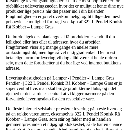
forskellige leveringsmuligheder. En af de mest populære er for
øjeblikket udleveringssteder, hvor det er muligt at hente dine nye
produkter lige præcis når det passer ind i din kalender.
Fragtmuligheden er jo ret overkommelig, og tit tillige den mest
prisbevidste mulighed for fragt ved køb af 322 L Pendel Konisk
Rå Kobber – Lampe Gras.
Du burde ligeledes planlægge at få produkterne sendt til din
lejlighed eller hus eller til adressen hvor du arbejder.
Fragtformen viser sig mange gange en anelse mere
omkostningsfuld, men lige så vel i høj grad enkel. Den mest
betalelige form for levering vil dog altid være at hente ordren
selv, men dette forudsætter at du bor lige ved internet butikkens
adresse.
Leveringshastigheden på Lamper -|| Pendler -|| Lampe Gras
Pendler -|| 322 L Pendel Konisk Rå Kobber – Lampe Gras er jo
super central hvis man skal bruge produkterne fluks, og i det
øjemed er det særdeles centralt at vi kigger nærmere på den
forventede leveringsdato for den respektive vare.
De fleste internet selskaber præsterer levering på næste hverdag
på en række varenumre, eksempelvis 322 L Pendel Konisk Rå
Kobber – Lampe Gras, som står og falder med at handlen
gemmenføres inden et nøjagtigt klokkeslæt, så de har en chance
for at nå at få varerne sendt afsted forud for at de logistikansatte