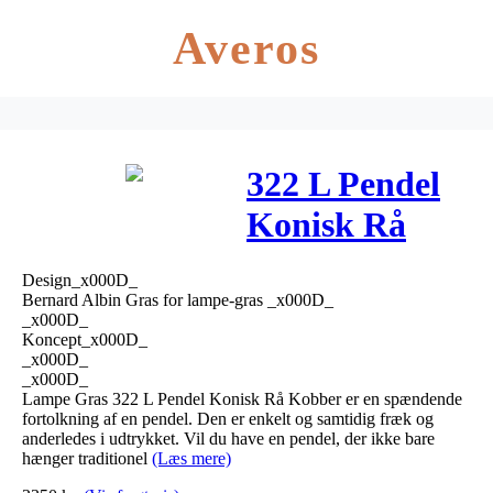
Averos
322 L Pendel
Konisk Rå
Kobber –
Design_x000D_
Lampe Gras
Bernard Albin Gras for lampe-gras _x000D_
_x000D_
Koncept_x000D_
_x000D_
_x000D_
Lampe Gras 322 L Pendel Konisk Rå Kobber er en spændende
fortolkning af en pendel. Den er enkelt og samtidig fræk og
anderledes i udtrykket. Vil du have en pendel, der ikke bare
hænger traditionel
(Læs mere)