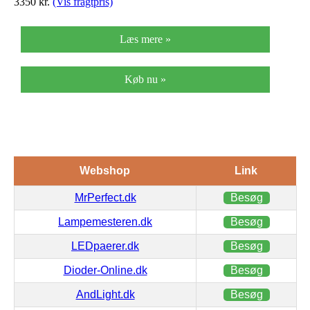
3350
kr.
(Vis fragtpris)
Læs mere »
Køb nu »
Webshop
Link
MrPerfect.dk
Besøg
Lampemesteren.dk
Besøg
LEDpaerer.dk
Besøg
Dioder-Online.dk
Besøg
AndLight.dk
Besøg